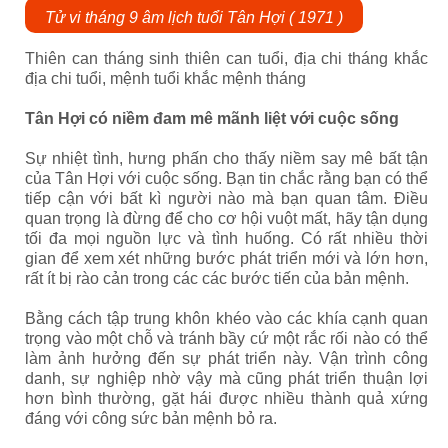
Tử vi tháng 9 âm lịch tuổi Tân Hợi ( 1971 )
Thiên can tháng sinh thiên can tuổi, địa chi tháng khắc
địa chi tuổi, mệnh tuổi khắc mệnh tháng
Tân Hợi có niềm đam mê mãnh liệt với cuộc sống
Sự nhiệt tình, hưng phấn cho thấy niềm say mê bất tận
của Tân Hợi với cuộc sống. Bạn tin chắc rằng bạn có thể
tiếp cận với bất kì người nào mà bạn quan tâm. Điều
quan trọng là đừng để cho cơ hội vuột mất, hãy tận dụng
tối đa mọi nguồn lực và tình huống. Có rất nhiều thời
gian để xem xét những bước phát triển mới và lớn hơn,
rất ít bị rào cản trong các các bước tiến của bản mệnh.
Bằng cách tập trung khôn khéo vào các khía cạnh quan
trọng vào một chỗ và tránh bầy cứ một rắc rối nào có thể
làm ảnh hưởng đến sự phát triển này. Vận trình công
danh, sự nghiệp nhờ vậy mà cũng phát triển thuận lợi
hơn bình thường, gặt hái được nhiều thành quả xứng
đáng với công sức bản mệnh bỏ ra.