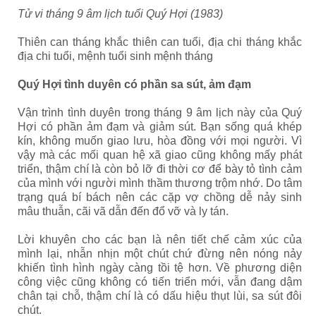
Tử vi tháng 9 âm lịch tuổi Quý Hợi (1983)
Thiên can tháng khắc thiên can tuổi, địa chi tháng khắc
địa chi tuổi, mệnh tuổi sinh mệnh tháng
Quý Hợi tình duyên có phần sa sút, ảm đạm
Vận trình tình duyên trong tháng 9 âm lịch này của Quý
Hợi
có phần ảm đạm và giảm sút. Bạn sống quá khép
kín, không muốn giao lưu, hòa đồng với mọi người. Vì
vậy mà các mối quan hệ xã giao cũng không mấy phát
triển, thậm chí là còn bỏ lỡ đi thời cơ để bày tỏ tình cảm
của mình với người mình thầm thương trộm nhớ. Do tâm
trạng quá bí bách nên các cặp vợ chồng dễ nảy sinh
mâu thuẫn, cãi vã dẫn đến đổ vỡ và ly tán.
Lời khuyên cho các bạn là nên tiết chế cảm xúc của
mình lại, nhẫn nhịn một chút chứ đừng nên nóng nảy
khiến tình hình ngày càng tồi tệ hơn. Về phương diện
công việc cũng không có tiến triển mới, vẫn đang dậm
chân tại chỗ, thậm chí là có dấu hiệu thụt lùi, sa sút đôi
chút.