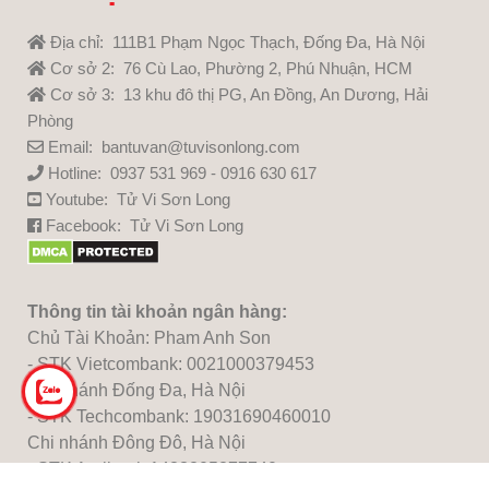
Địa chỉ: 111B1 Phạm Ngọc Thạch, Đống Đa, Hà Nội
Cơ sở 2: 76 Cù Lao, Phường 2, Phú Nhuận, HCM
Cơ sở 3: 13 khu đô thị PG, An Đồng, An Dương, Hải
Phòng
Email: bantuvan@tuvisonlong.com
Hotline: 0937 531 969 - 0916 630 617
Youtube:
Tử Vi Sơn Long
Facebook:
Tử Vi Sơn Long
Thông tin tài khoản ngân hàng:
Chủ Tài Khoản: Pham Anh Son
- STK Vietcombank: 0021000379453
Chi nhánh Đống Đa, Hà Nội
- STK Techcombank: 19031690460010
Chi nhánh Đông Đô, Hà Nội
- STK Agribank:1483205277740