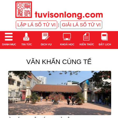
LẬP LÁ SỐ TỬ VI
GIẢI LÁ SỐ TỬ VI
|
DANH MỤC
TIN TỨC
DỊCH VỤ
KHOÁ HỌC
KIẾN THỨC
ĐẶT LỊCH
VĂN KHẤN CÚNG TẾ