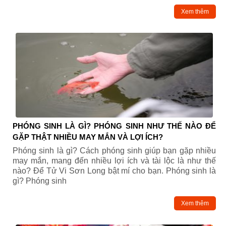
Xem thêm
PHÓNG SINH LÀ GÌ? PHÓNG SINH NHƯ THẾ NÀO ĐỂ
GẶP THẬT NHIỀU MAY MẮN VÀ LỢI ÍCH?
Phóng sinh là gì? Cách phóng sinh giúp bạn gặp nhiều
may mắn, mang đến nhiều lợi ích và tài lộc là như thế
nào? Để Tử Vi Sơn Long bật mí cho bạn. Phóng sinh là
gì? Phóng sinh
Xem thêm