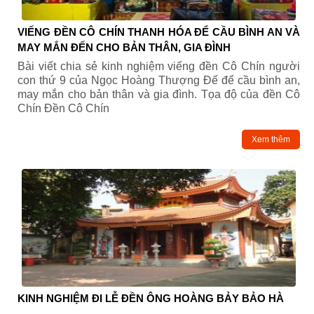
VIẾNG ĐỀN CÔ CHÍN THANH HÓA ĐỂ CẦU BÌNH AN VÀ
MAY MẮN ĐẾN CHO BẢN THÂN, GIA ĐÌNH
Bài viết chia sẻ kinh nghiệm viếng đền Cô Chín người
con thứ 9 của Ngọc Hoàng Thượng Đế để cầu bình an,
may mắn cho bản thân và gia đình. Tọa độ của đền Cô
Chín Đền Cô Chín
Xem thêm
KINH NGHIỆM ĐI LỄ ĐỀN ÔNG HOÀNG BẢY BẢO HÀ