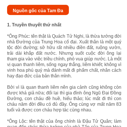
Nguồn gốc của Tam Đa
1. Truyền thuyết thứ nhất
*Ông Phúc: tên thật là Quách Tử Nghi, là thừa tướng đời
nhà Đường của Trung Hoa cổ đại. Xuất thân là một quý
tộc đời đường; sở hữu rất nhiều điền đất, ruộng vườn,
trải dài khắp đất nước. Nhưng suốt cuộc đời ông lại
tham gia vào việc triều chính, phò vua giúp nước. Là một
vị quan thanh liêm, sống ngay thẳng, liêm khiết; không vì
vinh hoa phú quý mà đánh mất đi phẩm chất, nhân cách
hay đạo đức của bản thân mình.
Bởi vì là quan thanh liêm nên gia cảnh cũng không còn
được khá giả nữa; đổi lại thì gia đình ông Ngũ Đại Đồng
Đường, con cháu đề huề, hiếu thảo; lúc mất đi thì con
cháu năm đời đều có đủ đầy. Ông cùng vợ mất năm 83
tuổi và được con cháu hợp tác cùng nhau.
*Ông Lộc: tên thật của ông chính là Đậu Tử Quân; làm
quan đến chức thừa tướng của nhà Tấn của Trung Hoa