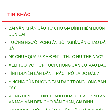
TIN KHÁC
BÀI VĂN KHẤN CẦU TỰ CHO GIA ĐÌNH HIẾM MUỘN
CON CÁI
TƯỚNG NGƯỜI VONG ÂN BỘI NGHĨA, ĂN CHÁO ĐÁ
BÁT
“49 CHƯA QUA 53 ĐÃ ĐẾN” – THỰC HƯ THẾ NÀO?
XEM TUỔI VỢ HỢP TUỔI CHỒNG CĂN CỨ VÀO ĐÂU
TÌNH DUYÊN LẬN ĐẬN, TRẮC TRỞ LÀ DO ĐÂU?
Ý NGHĨA CỦA ĐƯỜNG TÂM ĐẠO TRONG LÒNG BÀN
TAY
VIẾNG ĐỀN CÔ CHÍN THANH HÓA ĐỂ CẦU BÌNH AN
VÀ MAY MẮN ĐẾN CHO BẢN THÂN, GIA ĐÌNH