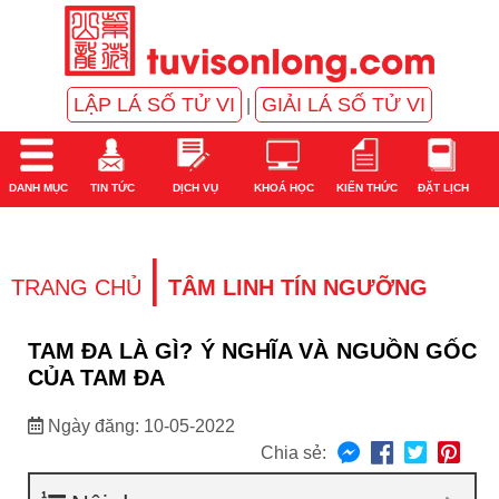
LẬP LÁ SỐ TỬ VI
GIẢI LÁ SỐ TỬ VI
|
DANH MỤC
TIN TỨC
DỊCH VỤ
KHOÁ HỌC
KIẾN THỨC
ĐẶT LỊCH
|
TRANG CHỦ
TÂM LINH TÍN NGƯỠNG
TAM ĐA LÀ GÌ? Ý NGHĨA VÀ NGUỒN GỐC
CỦA TAM ĐA
Ngày đăng: 10-05-2022
Chia sẻ: