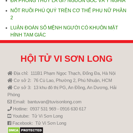
ĐÁ PHONG THỦY LÀ GÌ? NGUỒN GỐC VÀ Ý NGHĨA
NỐT RUỒI PHÚ QUÝ TRÊN CƠ THỂ PHỤ NỮ PHẦN
2
LUẬN ĐOÁN SỐ MỆNH NGƯỜI CÓ KHUÔN MẶT
HÌNH TAM GIÁC
HỘI TỬ VI SƠN LONG
Địa chỉ: 111B1 Phạm Ngọc Thạch, Đống Đa, Hà Nội
Cơ sở 2: 76 Cù Lao, Phường 2, Phú Nhuận, HCM
Cơ sở 3: 13 khu đô thị PG, An Đồng, An Dương, Hải
Phòng
Email: bantuvan@tuvisonlong.com
Hotline: 0937 531 969 - 0916 630 617
Youtube:
Tử Vi Sơn Long
Facebook:
Tử Vi Sơn Long