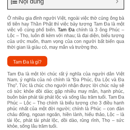
Nội dung
Ở nhiều gia đình người Việt, ngoài việc thờ cúng ông bà
tổ tiên hay Thần Phật thì việc bày tượng Tam Đa là một
việc vô cùng phổ biến.
Tam Đa
chính là 3 ông Phúc –
Lộc – Thọ, luôn đi kèm với nhau; là đại diện, biểu tượng
của ước muốn, tham vọng của con người bất biến qua
thời gian là giàu có, may mắn và trường thọ.
Tam Đa là gì?
Tam Đa là một lời chúc rất ý nghĩa của người dân Việt
Nam, ý nghĩa của nó chính là “Đa Phúc, Đa Lộc và Đa
Thọ”. Tức là chúc cho người nhận được lời chúc này sẽ
có sức khỏe dồi dào; gặp nhiều may mắn, hạnh phúc,
buôn bán phát tài phát lộc và sống lâu trăm tuổi. Tam Đa
Phúc – Lộc – Thọ chính là biểu tượng cho 3 điều hạnh
phúc nhất của một đời người; chính là Phúc – con đàn
cháu đống, ngoan ngoãn, hiền lành, hiếu thảo, Lộc – là
tài lộc, phát tài phát lộc, dồi dào, rủng rỉnh, Thọ – sức
khỏe, sống lâu trăm tuổi.