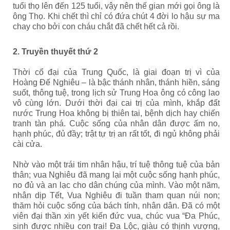
tuổi thọ lên đến 125 tuổi, vậy nên thế gian mới gọi ông là
ông Thọ. Khi chết thì chỉ có đứa chút 4 đời lo hậu sự ma
chay cho bởi con cháu chắt đã chết hết cả rồi.
2. Truyền thuyết thứ 2
Thời cổ đại của Trung Quốc, là giai đoạn trị vì của
Hoàng Đế Nghiêu – là bậc thánh nhân, thánh hiền, sáng
suốt, thông tuệ, trong lịch sử Trung Hoa ông có công lao
vô cùng lớn. Dưới thời đại cai trị của mình, khắp đất
nước Trung Hoa không bị thiên tai, bệnh dịch hay chiến
tranh tàn phá. Cuộc sống của nhân dân được ấm no,
hạnh phúc, đủ đầy; trật tự trị an rất tốt, đi ngủ không phải
cài cửa.
Nhờ vào một trái tim nhân hậu, trí tuệ thông tuệ của bản
thân; vua Nghiêu đã mang lại một cuộc sống hạnh phúc,
no đủ và an lạc cho dân chúng của mình. Vào một năm,
nhân dịp Tết, Vua Nghiêu đi tuần tham quan núi non;
thăm hỏi cuộc sống của bách tính, nhân dân. Đã có một
viên đại thần xin yết kiến đức vua, chúc vua “Đa Phúc,
sinh được nhiều con trai! Đa Lộc, giàu có thịnh vượng,