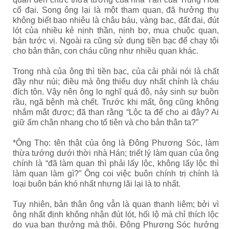
cổ đại. Song ông lại là một tham quan, đã hưởng thụ
không biết bao nhiêu là châu báu, vàng bạc, đất đai, đút
lót của nhiều kẻ nịnh thần, nịnh bợ, mua chuộc quan,
bán tước vị. Ngoài ra cũng sử dụng tiền bạc để chạy tội
cho bản thân, con cháu cũng như nhiều quan khác.
Trong nhà của ông thì tiền bạc, của cải phải nói là chất
đầy như núi; điều mà ông thiếu duy nhất chính là cháu
đích tôn. Vậy nên ông lo nghĩ quá độ, nảy sinh sự buồn
rầu, ngã bệnh mà chết. Trước khi mất, ông cũng không
nhắm mắt được; đã than rằng “Lộc ta để cho ai đây? Ai
giữ ấm chân nhang cho tổ tiên và cho bản thân ta?”
*Ông Thọ: tên thật của ông là Đông Phương Sóc, làm
thừa tướng dưới thời nhà Hán; triết lý làm quan của ông
chính là “đã làm quan thì phải lấy lộc, không lấy lộc thì
làm quan làm gì?” Ông coi việc buôn chính trị chính là
loại buôn bán khó nhất nhưng lãi lại là to nhất.
Tuy nhiên, bản thân ông vẫn là quan thanh liêm; bởi vì
ông nhất định không nhận đút lót, hối lộ mà chỉ thích lộc
do vua ban thưởng mà thôi. Đông Phương Sóc hưởng