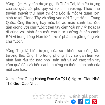
*Ông Lộc: Hay còn được gọi là Thần Tài, là biểu tượng
của sự giàu có, phú quý và sự thịnh vượng. Theo như
truyền thuyết thứ nhất thì ông Lộc là một vị quan lớn;
sinh ra tại Giang Tây và sống vào đời Thục Hán – Trung
Quốc. Ông thường hay mặc bộ áo màu xanh lục, đọc
gần giống với chữ “Lộc”; trên tay cầm “cái như ý” hoặc là
đi cùng với hình ảnh một con hươu đứng ở bên cạnh.
Bởi vì trong tiếng Hán từ “hươu” phát âm gần giống với
chữ “Lộc”.
*Ông Thọ: là biểu tượng của sức khỏe, sự sống lâu,
trường thọ. Ông Thọ trong phong thủy sẽ gắn liền với
hình ảnh râu tóc bạc phơ, trán hói và dô cao; trên tay
cầm quả đào và bên cạnh thường có thêm hình ảnh của
một con hạc.
Xem thêm:
Cung Hoàng Đạo Có Tỷ Lệ Người Giàu Nhất
Thế Giới Cao Nhất
Đánh giá post
Chia sẻ: