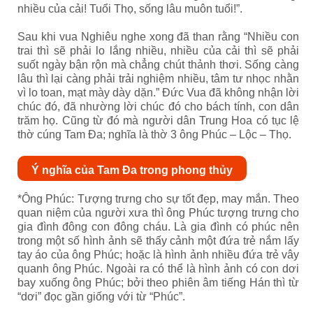
nhiều của cải! Tuổi Thọ, sống lâu muôn tuổi!”.
Sau khi vua Nghiêu nghe xong đã than rằng “Nhiều con
trai thì sẽ phải lo lắng nhiều, nhiều của cải thì sẽ phải
suốt ngày bận rộn mà chẳng chút thảnh thơi. Sống càng
lâu thì lại càng phải trải nghiệm nhiều, tâm tư nhọc nhằn
vì lo toan, mạt mày dày dặn.” Đức Vua đã không nhận lời
chúc đó, đã nhường lời chúc đó cho bách tính, con dân
trăm họ. Cũng từ đó mà người dân Trung Hoa có tục lệ
thờ cúng Tam Đa; nghĩa là thờ 3 ông Phúc – Lộc – Thọ.
Ý nghĩa của Tam Đa trong phong thủy
*Ông Phúc: Tượng trưng cho sự tốt đẹp, may mắn. Theo
quan niệm của người xưa thì ông Phúc tượng trưng cho
gia đình đông con đông cháu. Là gia đình có phúc nên
trong một số hình ảnh sẽ thấy cảnh một đứa trẻ nắm lấy
tay áo của ông Phúc; hoặc là hình ảnh nhiều đứa trẻ vây
quanh ông Phúc. Ngoài ra có thể là hình ảnh có con dơi
bay xuống ông Phúc; bởi theo phiên âm tiếng Hán thì từ
“dơi” đọc gần giống với từ “Phúc”.