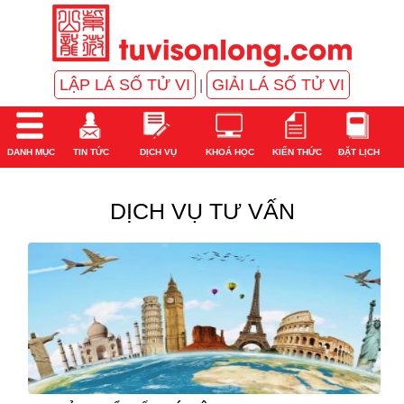
LẬP LÁ SỐ TỬ VI
GIẢI LÁ SỐ TỬ VI
|
DANH MỤC
TIN TỨC
DỊCH VỤ
KHOÁ HỌC
KIẾN THỨC
ĐẶT LỊCH
DỊCH VỤ TƯ VẤN