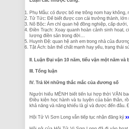
Luận các nhược cung:
Phụ Mẫu: có được bố mẹ trông nom hay không, 
Tử Tức: Để biết được con cái trưởng thành, lớn 
Nô Bộc: Ám chỉ quan hệ đồng nghiệp, cấp dưới, 
Điền Trạch: Xoay quanh hoàn cảnh sinh hoạt, c
lượng điền sản trong đời…
Huynh Đệ: quan hệ anh em trong nhà của đương 
Tật Ách: bản thể chất mạnh hay yếu, trạng thái 
II. Luận Đại vận 10 năm, tiểu vận một năm và 
III. Tổng luận
IV. Trả lời những thắc mắc của đương số
Người hiểu MỆNH biết tiến lui hợp thời VẬN ba
Điều kiện học hành và tu luyện của bản thân, r
khả năng và năng khiếu là gì và được đến đâu. 
Hội Tử Vi Sơn Long vẫn tiếp tục nhận đăng ký
x
Hội sở của Hội Tử Vi Sơn Long đã đi vào hoạt