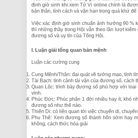
định giờ sinh khi xem Tử Vi online chính là đươ
bản thân, tính cách và vận hạn trong quá khứ để
Việc xác định giờ sinh chuẩn ảnh hưởng 90 % k
thì những thầy trong Hội vẫn theo lần lượt kiể
đương số và uy tín của Tổng Hội.
I. Luận giải tổng quan bản mệnh
Luận các cường cung
Cung Mệnh/Thân: đại quát về tướng mạo, tính tình
Tài Bạch: tình cảnh tài vận của đương số, cách thứ
Quan Lộc: trình bày đương số phù hợp với loạ
vinh.
Phúc Đức: Phúc phận 1 đời nhiều hay ít, khó 
đương số như thế nào.
Thiên Di: có liên quan tới việc chuyển di, chuyển
Phu Thê: Xem đương số thành hôn sớm hay muộ
không, cách thức hóa giải