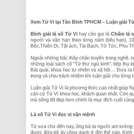
Xem Tử Vi tại Tân Bình TPHCM – Luận giải T
Bình giải lá số Tử Vi
hay còn gọi là
Chấm lá s
người và vận hạn theo từng năm (tiểu hạn), 1
Bộc,Thiên Di, Tật ách, Tài Bạch, Tử Tức, Phu T
Ngoài những bậc thầy chân truyền trong nghề, 
những loại sách cổ “Tứ thư ngũ kinh”, tiếp thụ k
Bát quái, khoa học tự nhiên và xã hội… Đưa ra 
trọng và chịu trách nhiệm khi luận giải cho từn
Luận giải Tử Vi là phương thức cao nhất giúp 
căn cứ Tử Vi khoa học, khách quan nhất. Còn qu
mà sống tốt đẹp hơn chính là mục đích cuối cùng
Lá số Tử Vi đọc vị vận mệnh
Từ xưa cho đến nay, ông bà ta người am tường ch
được đứa trẻ ấy công danh ở đời thế nào. Kinh