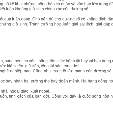
ng số kê khai những thông báo cá nhân và vận hạn lớn trong đờ
 kết luận khoảng giờ sinh chính xác của đương số.
ết quả luận đoán. Cho nên dù cho đương số có khẳng định rằn
m chứng giờ sinh. Tránh trường hợp luận giải sai lệch, giải 
, sang hèn thọ yểu, thăng trầm, các bệnh tật hay tai họa trong 
c kiếm tiền, giữ tiền, tổng tài sản trong đời.
i nghề nghiệp nào. Cũng như mức độ lớn mạnh của đương số tr
nhọc hay nhàn hạ, trường thọ hay đoản mệnh. Họ hàng dòng họ
 nhà, ngoại giao, xuất ngoại.
n, tính cách của bạn đời. Cộng với đấy là cuộc sống hôn n