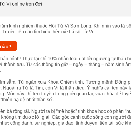
ử Vi online trọn đời
ăm kinh nghiệm thuộc Hội Tử Vi Sơn Long. Khi nhìn vào lá số 
. Trước tiên cần tìm hiểu thêm về Lá số Tử Vi.
 nào?
ân mình! Thực tại chỉ 10% nhân loại đạt tới ngưỡng tự thấu hi
i thành tựu. Từ các thông tin giờ – ngày – tháng – năm sinh âm
.
àu tím sẫm. Từ ngàn xưa Khoa Chiêm tinh, Tướng mệnh Đông 
Ngoài ra Tử là Tím, còn Vi là thần diệu. Ý nghĩa cái tên này 
 Môn này chỉ lưu truyền trong giới quan lại, vua chúa để tuyể
thiên hạ đệ nhất thần số”.
ền bá rộng rãi. Người ta bị “mê hoặc” tính khoa học có phần “h
 không tìm được lời giải. Các góc cạnh cuộc sống con người đư
ư: công danh, sự nghiệp, gia đạo, tình duyên, tiền tài, sức k