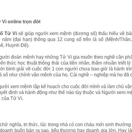
ử Vi
online
trọn đời
ố Tử Vi
sẽ giúp người xem mệnh (đương số) thấu hiểu về bả
0 năm (đại hạn) thông qua 12 cung số trên lá số (Mệnh/Thâ
hê, Huynh Đệ).
người đoán mệnh hay những Tử Vi gia muốn theo nghề cần phải 
iến thức học thuật thông thái của tiền nhân, thấm nhuần triết 
lời bình giải về cuộc đời 1 con người chưa bao giờ là hành t
g lá số như chính vận mệnh của họ. Cái nghề – nghiệp mà họ đã 
Người xem mệnh lập kế hoạch cho cuộc đời mình và làm chủ vậ
yết định và hành động như thế nào tùy thuộc và Người xem mệnh
 của Tử Vi.
ữ nghĩa, tri thức, lúc trong nhà có con cháu mới sinh thường 
 doanh buôn bán ra sao, tiểu thương hay doanh gia lớn. Hay l