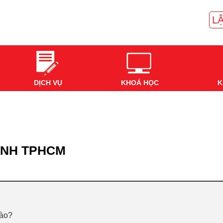
LẬ
DỊCH VỤ
KHOÁ HỌC
K
BÌNH TPHCM
nào?