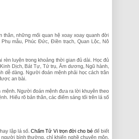
n thân, những mối quan hệ xoay xoay quanh đời
n, Phụ mẫu, Phúc Đức, Điền trạch, Quan Lộc, Nô
rèn luyện trong khoảng thời gian đủ dài. Học đủ
lý Kinh Dịch, Bát Tự, Tứ trụ, Âm dương, Ngũ hành,
rình dễ dàng. Người đoán mệnh phải học cách trân
được an bài.
n mệnh. Người đoán mệnh đưa ra lời khuyên theo
. Hiểu rõ bản thân, các điểm sáng tối trên lá số
hay lập lá số.
Chấm Tử Vi trọn đời cho bé
để biết
à người bình thường, chỉ khiến nghề chuyên môn.