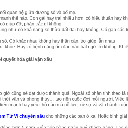
mối quan hệ giữa đương số và bố mẹ.
mạnh thế nào. Con gái hay trai nhiều hơn, có hiếu thuận hay k
có giúp đỡ, phản trắc gì không
ũng như có khả năng kế thừa đất đai hay không. Có gặp các t
số. Có khắc nhau không hay thân cận, trợ giúp lẫn nhau
sức khỏe. Hay có bệnh nặng ốm đau nào bất ngờ tới không. Khiến
bí quyết hóa giải vận xấu
o giờ cũng sẽ đạt được thành quả.
Ngoài số phận tính theo lá 
ồi thời vận và phong thủy… tạo nên cuộc đời mỗi người. Việc 
Điểm mạnh hay yếu chỗ nào mà nỗ lực, xử sự và vận hành cuộc 
em Tử Vi chuyên sâu
cho những các bạn ở xa. Hoặc bình giải l
 động hơn 5 năm. Đón tiếp hàng ngàn quý khách hàng. Tạo n