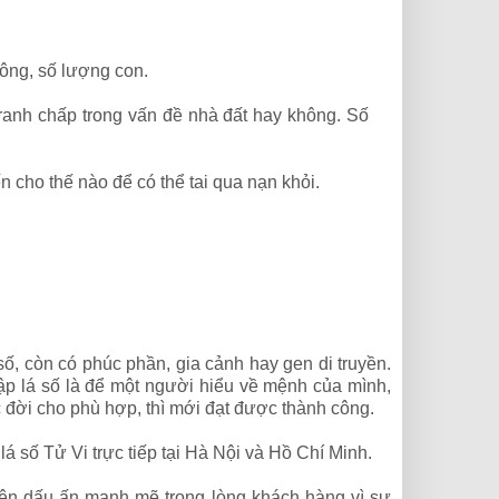
hông, số lượng con.
ranh chấp trong vấn đề nhà đất hay không. Số
 cho thế nào để có thể tai qua nạn khỏi.
số, còn có phúc phần, gia cảnh hay gen di truyền.
lập lá số là để một người hiểu về mệnh của mình,
đời cho phù hợp, thì mới đạt được thành công.
á số Tử Vi trực tiếp tại Hà Nội và Hồ Chí Minh.
ên dấu ấn mạnh mẽ trong lòng khách hàng vì sự