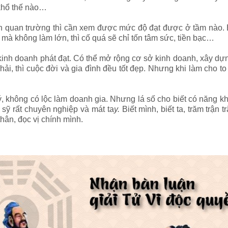
khổ thế nào…
trên quan trường thì cần xem được mức độ đạt được ở tầm nào. 
mà không làm lớn, thì cố quá sẽ chỉ tốn tâm sức, tiền bạc…
 kinh doanh phát đạt. Có thể mở rộng cơ sở kinh doanh, xây dự
, thì cuộc đời và gia đình đều tốt đẹp. Nhưng khi làm cho to lên
không có lộc làm doanh gia. Nhưng lá số cho biết có năng khiế
c sỹ rất chuyên nghiệp và mát ta
y.
Biết mình, biết ta, trăm trận
hân, đọc vị chính mình.