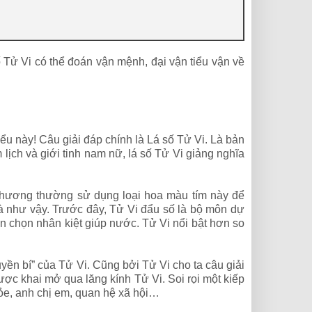
Tử Vi có thể đoán vận mệnh, đại vận tiểu vận về
ểu này! Câu giải đáp chính là Lá số Tử Vi. Là bản
 lịch và giới tinh nam nữ, lá số Tử Vi giảng nghĩa
phương thường sử dụng loại hoa màu tím này để
là như vậy. Trước đây, Tử Vi đẩu số là bộ môn dự
n chọn nhân kiệt giúp nước. Tử Vi nổi bật hơn so
uyền bí” của Tử Vi. Cũng bởi Tử Vi cho ta câu giải
ợc khai mở qua lăng kính Tử Vi. Soi rọi một kiếp
hỏe, anh chị em, quan hệ xã hội…