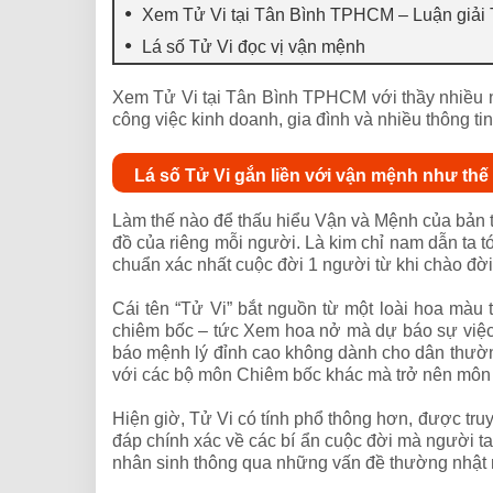
Xem Tử Vi tại Tân Bình TPHCM – Luận giải T
Lá số Tử Vi đọc vị vận mệnh
Xem Tử Vi tại Tân Bình TPHCM với thầy nhiều n
công việc kinh doanh, gia đình và nhiều thông tin
Lá số Tử Vi gắn liền với vận mệnh như thế
Làm thế nào để thấu hiểu Vận và Mệnh của bản th
đồ của riêng mỗi người. Là kim chỉ nam dẫn ta tớ
chuẩn xác nhất cuộc đời 1 người từ khi chào đời
Cái tên “Tử Vi” bắt nguồn từ một loài hoa m
chiêm bốc – tức Xem hoa nở mà dự báo sự việc. 
báo mệnh lý đỉnh cao không dành cho dân thường.
với các bộ môn Chiêm bốc khác mà trở nên môn “
Hiện giờ, Tử Vi có tính phổ thông hơn, được truy
đáp chính xác về các bí ẩn cuộc đời mà người ta
nhân sinh thông qua những vấn đề thường nhật nh