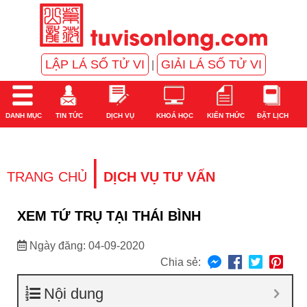
LẬP LÁ SỐ TỬ VI
GIẢI LÁ SỐ TỬ VI
|
DANH MỤC
TIN TỨC
DỊCH VỤ
KHOÁ HỌC
KIẾN THỨC
ĐẶT LỊCH
|
TRANG CHỦ
DỊCH VỤ TƯ VẤN
XEM TỨ TRỤ TẠI THÁI BÌNH
Ngày đăng: 04-09-2020
Chia sẻ:
Nội dung