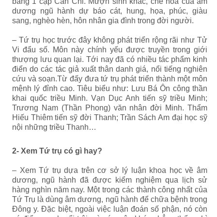
bằng 1 cặp Can Chi. Mượn sinh khắc, chế hóa của âm
dương ngũ hành dự báo cát, hung, họa, phúc, giàu
sang, nghèo hèn, hôn nhân gia đình trong đời người.
– Tứ trụ học trước đây không phát triển rộng rãi như Tử
Vi đẩu số. Môn này chính yếu được truyền trong giới
thượng lưu quan lại. Tới nay đã có nhiều tác phẩm kinh
điển do các tác giả xuất thân danh giá, nổi tiếng nghiên
cứu và soạn.Từ đấy đưa tứ trụ phát triển thành một môn
mệnh lý đỉnh cao. Tiêu biểu như: Lưu Bá Ôn công thần
khai quốc triều Minh. Vạn Dục Anh tiến sỹ triều Minh;
Trương Nam (Thần Phong) văn nhân đời Minh. Thẩm
Hiếu Thiêm tiến sỹ đời Thanh; Trần Sách Am đại học sỹ
nội những triều Thanh…
2- Xem Tứ trụ có gì hay?
– Xem Tứ trụ dựa trên cơ sở lý luận khoa học về âm
dương, ngũ hành đã được kiểm nghiệm qua lịch sử
hàng nghìn năm nay. Một trong các thành công nhất của
Tứ Trụ là dùng âm dương, ngũ hành để chữa bệnh trong
Đông y. Đặc biệt, ngoài việc luận đoán số phận, nó còn