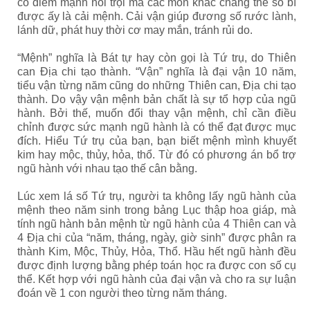
có điểm mạnh nổi trội mà các môn khác chẳng thể so bì
được ấy là cải mệnh. Cải vận giúp đương số rước lành,
lánh dữ, phát huy thời cơ may mắn, tránh rủi do.
“Mệnh” nghĩa là Bát tự hay còn gọi là Tứ trụ, do Thiên
can Địa chi tạo thành. “Vận” nghĩa là đại vận 10 năm,
tiểu vận từng năm cũng do những Thiên can, Địa chi tạo
thành. Do vậy vận mệnh bản chất là sự tổ hợp của ngũ
hành. Bởi thế, muốn đổi thay vận mệnh, chỉ cần điều
chỉnh được sức mạnh ngũ hành là có thể đạt được mục
đích. Hiểu Tứ trụ của bạn, bạn biết mệnh mình khuyết
kim hay mộc, thủy, hỏa, thổ. Từ đó có phương án bổ trợ
ngũ hành với nhau tạo thế cân bằng.
Lúc xem lá số Tứ trụ, người ta không lấy ngũ hành của
mệnh theo năm sinh trong bảng Lục thập hoa giáp, mà
tính ngũ hành bản mệnh từ ngũ hành của 4 Thiên can và
4 Địa chi của “năm, tháng, ngày, giờ sinh” được phân ra
thành Kim, Mộc, Thủy, Hỏa, Thổ. Hầu hết ngũ hành đều
được định lượng bằng phép toán học ra được con số cụ
thể. Kết hợp với ngũ hành của đại vận và cho ra sự luận
đoán về 1 con người theo từng năm tháng.