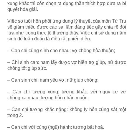
xung khắc thì còn chọn ra dụng thần thích hợp đưa ra bí
quyết hóa giải.
Việc so tuổi hôn phối ứng dụng lý thuyết của môn Tứ Trụ
sẽ giảm thiểu được các sai lầm đáng tiếc gây chia rẽ đôi
lứa như trong thực tế thường thấy. Việc chỉ sử dụng năm
sinh để luận đoán là điều rất phiến diện.
– Can chi cùng sinh cho nhau: vợ chồng hòa thuận;
– Chi sinh can: nam lấy được vợ hiền trợ giúp, nữ được
chồng tốt giúp sức.
– Can sinh chi: nam yêu vợ, nữ giúp chồng;
– Can chi tương xung, tương khắc: với nguy cơ vợ
chồng xa nhau; tượng hôn nhân muộn.
– Can chi tương khắc nặng: không ly hôn cũng sát một
trong 2.
– Can chi với cùng (ngũ) hành: tượng bất hoà.