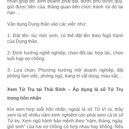
nhân giúp đỡ, kinh doanh phát đạt, được phú được quý,
giữ được tiền của, thăng quan tiến chức tránh rủi do tai
nạn …
Vận dụng Dụng thần vào các việc như:
1- Đặt tên: lúc mới sinh, có thể đặt tên theo Ngũ hành
của Dụng thần.
2- Định hướng nghề nghiệp, chọn đối tác hợp tác, chọn
tuổi hạp vợ chồng.
3- Lựa chọn: Phương hướng mở doanh nghiệp, đặt
phòng làm việc, phòng ngủ, trang trí vật dụng, màu sắc…
Xem Tứ Trụ tại Thái Bình – Áp dụng lá số Tứ Trụ
trong hôn nhân
Khi xem hợp tuổi hôn nhân, ngoài
lá số Tử Vi
ra, thầy
xem lá số nhiều năm kinh nghiệm còn phải xem cả
lá số
Tứ trụ
. Xem ngũ hành bản mệnh theo “năm, tháng, ngày,
giờ sinh” của hai vợ chồng có hợp nhau hay không. Nếu