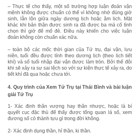
– Thực tế cho thấy, một số trường hợp luận đoán vận
mệnh không được chuẩn có thể vì không nhớ đúng giờ
sinh, lẫn lộn giữa ngày dương lịch hoặc âm lịch. Mặt
khác khi bản thân được sinh ra đã được ba má cố tình
chọn thì giờ để mổ đẻ. Điều này khiến cho việc luận
đoán không còn chuẩn xác nữa.
– toàn bộ các mốc thời gian của Tứ trụ, đại vận, lưu
niên, tuổi đều được tính theo dương lịch (theo lịch tiết
khí) và số tuổi nhập đại vận được làm tròn. Bởi thế đôi
khi sẽ xảy ra sự sai lệch so với sự kiện thực tế xảy ra, do
tiết khí đã qua hoặc chưa tới.
4. Quy trình của Xem Tứ Trụ tại Thái Bình và bài luận
giải Tứ Trụ
1- Xác định thân vượng hay thân nhược, hoặc là bí
quyết cục đặc thù để thấy được tổng quan lá số, xem
đương số có thành tựu gì trong đời không.
2- Xác định dụng thần, hỉ thần, kị thần.