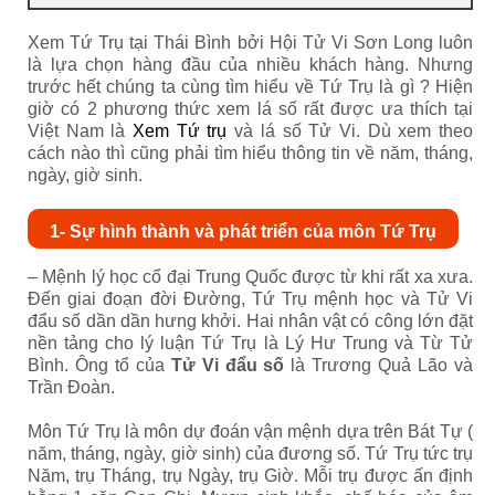
Xem Tứ Trụ tại Thái Bình bởi Hội Tử Vi Sơn Long luôn
là lựa chọn hàng đầu của nhiều khách hàng. Nhưng
trước hết chúng ta cùng tìm hiểu về Tứ Trụ là gì ? Hiện
giờ có 2 phương thức xem lá số rất được ưa thích tại
Việt Nam là
Xem Tứ trụ
và lá số Tử Vi. Dù xem theo
cách nào thì cũng phải tìm hiểu thông tin về năm, tháng,
ngày, giờ sinh.
1- Sự hình thành và phát triển của môn Tứ Trụ
– Mệnh lý học cổ đại Trung Quốc được từ khi rất xa xưa.
Đến giai đoạn đời Đường, Tứ Trụ mệnh học và Tử Vi
đẩu số dần dần hưng khởi. Hai nhân vật có công lớn đặt
nền tảng cho lý luận Tứ Trụ là Lý Hư Trung và Từ Tử
Bình. Ông tổ của
Tử Vi đẩu số
là Trương Quả Lão và
Trần Đoàn.
Môn Tứ Trụ là môn dự đoán vận mệnh dựa trên Bát Tự (
năm, tháng, ngày, giờ sinh) của đương số. Tứ Trụ tức trụ
Năm, trụ Tháng, trụ Ngày, trụ Giờ. Mỗi trụ được ấn định