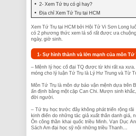
2- Xem Tứ trụ có gì hay?
Địa chỉ Xem Tứ Trụ tại HCM
Xem Tứ Trụ tại HCM bởi Hội Tử Vi Sơn Long luôn
có 2 phương thức xem lá số rất được ưa chuộng
ngày, giờ sinh.
1- Sự hình thành và lớn mạnh của môn Tứ 
– Mệnh lý học cổ đại TQ được từ khi rất xa xưa
móng cho lý luận Tứ Trụ là Lý Hư Trung và Từ T
Môn Tứ Trụ là môn dự báo vận mệnh dựa trên Bát 
ấn định bằng một cặp Can Chi. Mượn sinh khắc,
đời người.
– Tứ trụ học trước đây không phát triển rộng rã
kinh điển do những tác giả xuất thân danh giá, 
Ôn công thần khai quốc triều Minh. Vạn Dục An
Sách Am đại học sỹ nội những triều Thanh…