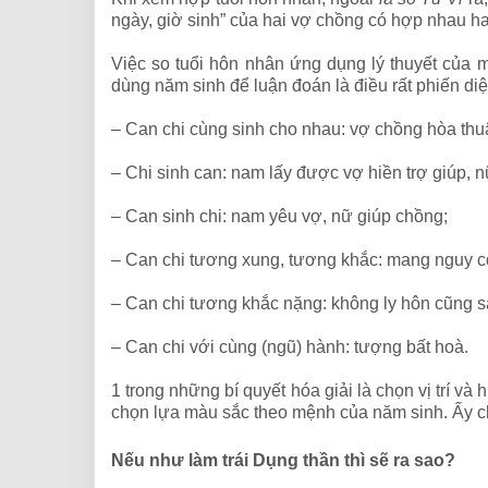
ngày, giờ sinh” của hai vợ chồng có hợp nhau h
Việc so tuổi hôn nhân ứng dụng lý thuyết của m
dùng năm sinh để luận đoán là điều rất phiến diệ
– Can chi cùng sinh cho nhau: vợ chồng hòa thu
– Chi sinh can: nam lấy được vợ hiền trợ giúp, 
– Can sinh chi: nam yêu vợ, nữ giúp chồng;
– Can chi tương xung, tương khắc: mang nguy 
– Can chi tương khắc nặng: không ly hôn cũng sá
– Can chi với cùng (ngũ) hành: tượng bất hoà.
1 trong những bí quyết hóa giải là chọn vị trí 
chọn lựa màu sắc theo mệnh của năm sinh. Ấy c
Nếu như làm trái Dụng thần thì sẽ ra sao?