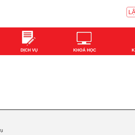
LẬ
DỊCH VỤ
KHOÁ HỌC
K
rụ