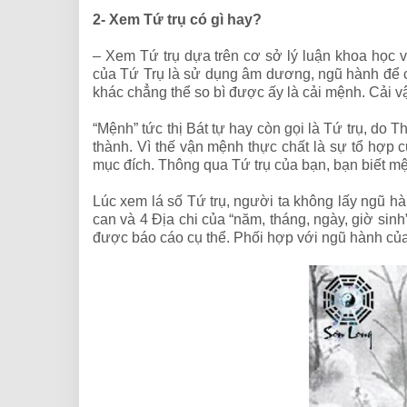
2- Xem Tứ trụ có gì hay?
– Xem Tứ trụ dựa trên cơ sở lý luận khoa học
của Tứ Trụ là sử dụng âm dương, ngũ hành để c
khác chẳng thể so bì được ấy là cải mệnh. Cải v
“Mệnh” tức thị Bát tự hay còn gọi là Tứ trụ, do 
thành. Vì thế vận mệnh thực chất là sự tổ hợp
mục đích. Thông qua Tứ trụ của bạn, bạn biết mệ
Lúc xem lá số Tứ trụ, người ta không lấy ngũ 
can và 4 Địa chi của “năm, tháng, ngày, giờ si
được báo cáo cụ thể. Phối hợp với ngũ hành của