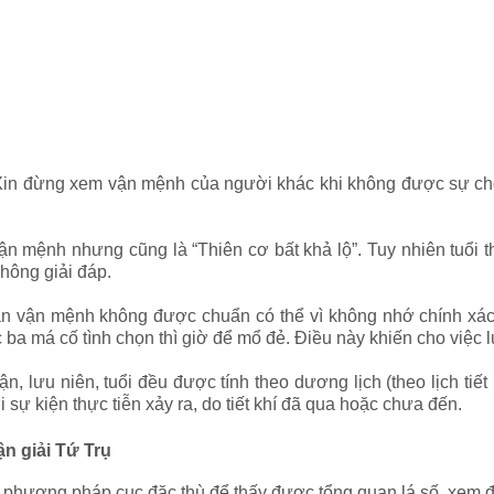
 Xin đừng xem vận mệnh của người khác khi không được sự c
g vận mệnh nhưng cũng là “Thiên cơ bất khả lộ”. Tuy nhiên tuổ
không giải đáp.
án vận mệnh không được chuẩn có thể vì không nhớ chính xác 
c ba má cố tình chọn thì giờ để mổ đẻ. Điều này khiến cho việ
n, lưu niên, tuổi đều được tính theo dương lịch (theo lịch tiết
 sự kiện thực tiễn xảy ra, do tiết khí đã qua hoặc chưa đến.
ận giải Tứ Trụ
 phương pháp cục đặc thù để thấy được tổng quan lá số, xem đ