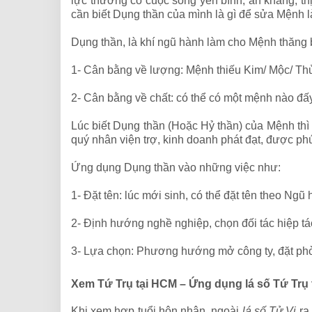
lực thường có cuộc sống yên bình, an khang, t
cần biết Dụng thần của mình là gì để sửa Mệnh 
Dụng thần, là khí ngũ hành làm cho Mệnh thăng 
1- Cân bằng về lượng: Mệnh thiếu Kim/ Mộc/ Thủ
2- Cân bằng về chất: có thể có một mệnh nào đấy
Lúc biết Dụng thần (Hoặc Hỷ thần) của Mệnh thì 
quý nhân viện trợ, kinh doanh phát đạt, được phú
Ứng dụng Dụng thần vào những việc như:
1- Đặt tên: lúc mới sinh, có thể đặt tên theo Ng
2- Định hướng nghề nghiệp, chọn đối tác hiệp tá
3- Lựa chọn: Phương hướng mở công ty, đặt phòn
Xem Tứ Trụ tại HCM – Ứng dụng lá số Tứ Trụ 
Khi xem hợp tuổi hôn nhân, ngoài
lá số Tử Vi
ra