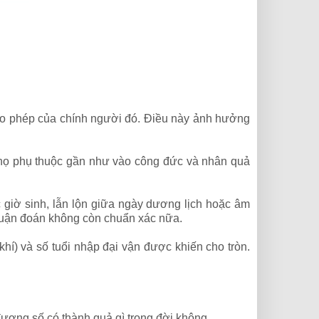
ho phép của chính người đó. Điều này ảnh hưởng
i thọ phụ thuộc gần như vào công đức và nhân quả
giờ sinh, lẫn lộn giữa ngày dương lịch hoặc âm
c luận đoán không còn chuẩn xác nữa.
 khí) và số tuổi nhập đại vận được khiến cho tròn.
ương số có thành quả gì trong đời không.