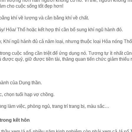
hịnh vượng hơn hẳn người không có nó. Vì thế, người không m
làm cho cuộc sống tốt đẹp hơn!
bằng khí về lượng và cân bằng khí về chất.
y/ Hỏa/ Thổ hoặc kết hợp thì cần bổ sung khí ngũ hành đó.
, Khí ngũ hành đủ cả năm loại, nhưng thuộc loại Hỏa nóng Thổ 
trong cuộc sống cần triệt để ứng dụng nó. Tương tự ít nhất cũ
 được quý, giữ được tiền tài, thăng quan tiến chức giảm thiểu r
ũ hành của Dụng thần.
c, chọn tuổi hạp vợ chồng.
g làm việc, phòng ngủ, trang trí trang bị, màu sắc…
trong kết hôn
, thầy xem lá số nhiều năm kinh nghiệm còn phải xem cả
lá số 