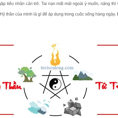
ặp tiểu nhân cản trở. Tai nạn mất mát ngoài ý muốn, nặng thì 
Hỷ thần của mình là gì để áp dụng trong cuộc sống hàng ngày. Đ