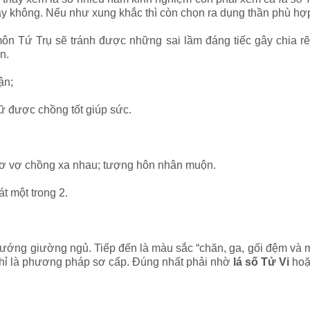
ay không. Nếu như xung khắc thì còn chọn ra dụng thần phù hợ
ôn Tứ Trụ sẽ tránh được những sai lầm đáng tiếc gây chia rẽ 
n.
ận;
nữ được chồng tốt giúp sức.
cơ vợ chồng xa nhau; tượng hôn nhân muộn.
t một trong 2.
và hướng giường ngủ. Tiếp đến là màu sắc “chăn, ga, gối đệm v
hỉ là phương pháp sơ cấp. Đúng nhất phải nhờ
lá số Tử Vi
ho