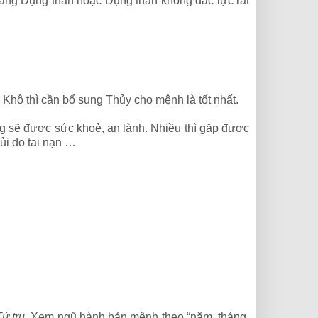
ang Dụng thần hoặc Dụng thần không đắc lực rất
Khô thì cần bổ sung Thủy cho mệnh là tốt nhất.
ng sẽ được sức khoẻ, an lành. Nhiều thì gặp được
ủi do tai nạn …
Tứ trụ
. Xem ngũ hành bản mệnh theo “năm, tháng,