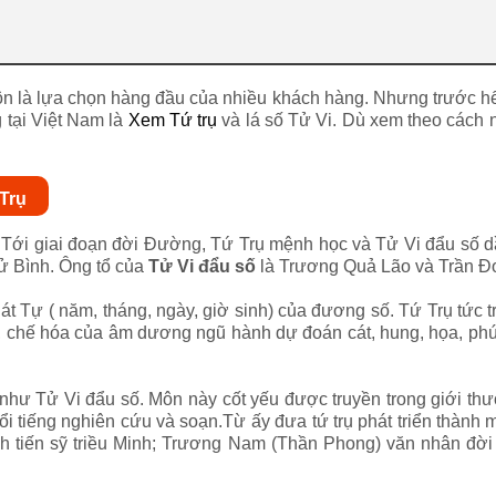
 là lựa chọn hàng đầu của nhiều khách hàng. Nhưng trước hết c
 tại Việt Nam là
Xem Tứ trụ
và lá số Tử Vi. Dù xem theo cách nà
Trụ
. Tới giai đoạn đời Đường, Tứ Trụ mệnh học và Tử Vi đẩu số d
ử Bình. Ông tổ của
Tử Vi đẩu số
là Trương Quả Lão và Trần Đ
Tự ( năm, tháng, ngày, giờ sinh) của đương số. Tứ Trụ tức trụ
 chế hóa của âm dương ngũ hành dự đoán cát, hung, họa, phúc
i như Tử Vi đẩu số. Môn này cốt yếu được truyền trong giới th
nổi tiếng nghiên cứu và soạn.Từ ấy đưa tứ trụ phát triển thàn
h tiến sỹ triều Minh; Trương Nam (Thần Phong) văn nhân đời