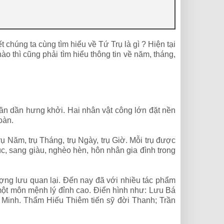
húng ta cùng tìm hiểu về Tứ Trụ là gì ? Hiện tại
o thì cũng phải tìm hiểu thông tin về năm, tháng,
ần dần hưng khởi. Hai nhân vật công lớn đặt nền
oàn.
 Năm, trụ Tháng, trụ Ngày, trụ Giờ. Mỗi trụ được
, sang giàu, nghèo hèn, hôn nhân gia đình trong
ượng lưu quan lại. Đến nay đã với nhiều tác phẩm
h một môn mệnh lý đỉnh cao. Điển hình như: Lưu Bá
 Minh. Thẩm Hiếu Thiêm tiến sỹ đời Thanh; Trần