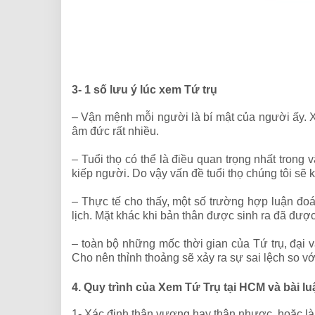
3- 1 số lưu ý lúc xem Tứ trụ
– Vận mệnh mỗi người là bí mật của người ấy.
âm đức rất nhiều.
– Tuổi thọ có thể là điều quan trọng nhất tron
kiếp người. Do vậy vấn đề tuổi thọ chúng tôi sẽ 
– Thực tế cho thấy, một số trường hợp luận đo
lịch. Mặt khác khi bản thân được sinh ra đã đượ
– toàn bộ những mốc thời gian của Tứ trụ, đại vậ
Cho nên thỉnh thoảng sẽ xảy ra sự sai lệch so với
4. Quy trình của Xem Tứ Trụ tại HCM và bài lu
1- Xác định thân vượng hay thân nhược, hoặc là