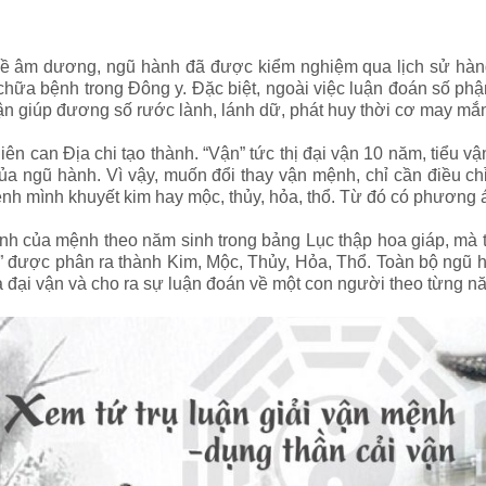
 về âm dương, ngũ hành đã được kiểm nghiệm qua lịch sử hà
hữa bệnh trong Đông y. Đặc biệt, ngoài việc luận đoán số p
ận giúp đương số rước lành, lánh dữ, phát huy thời cơ may mắn,
Thiên can Địa chi tạo thành. “Vận” tức thị đại vận 10 năm, tiểu
 của ngũ hành. Vì vậy, muốn đổi thay vận mệnh, chỉ cần điều 
nh mình khuyết kim hay mộc, thủy, hỏa, thổ. Từ đó có phương á
hành của mệnh theo năm sinh trong bảng Lục thập hoa giáp, mà
nh” được phân ra thành Kim, Mộc, Thủy, Hỏa, Thổ. Toàn bộ ngũ
 đại vận và cho ra sự luận đoán về một con người theo từng n