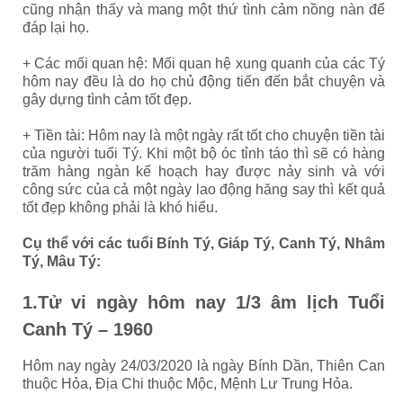
cũng nhận thấy và mang một thứ tình cảm nồng nàn để
đáp lại họ.
+ Các mối quan hệ: Mối quan hệ xung quanh của các Tý
hôm nay đều là do họ chủ động tiến đến bắt chuyện và
gây dựng tình cảm tốt đẹp.
+ Tiền tài: Hôm nay là một ngày rất tốt cho chuyện tiền tài
của người tuổi Tý. Khi một bộ óc tỉnh táo thì sẽ có hàng
trăm hàng ngàn kế hoạch hay được nảy sinh và với
công sức của cả một ngày lao động hăng say thì kết quả
tốt đẹp không phải là khó hiểu.
Cụ thể với các tuổi Bính Tý, Giáp Tý, Canh Tý, Nhâm
Tý, Mâu Tý:
1.Tử vi ngày hôm nay 1/3 âm lịch Tuổi
Canh Tý – 1960
Hôm nay ngày 24/03/2020 là ngày Bính Dần, Thiên Can
thuộc Hỏa, Địa Chi thuộc Mộc, Mệnh Lư Trung Hỏa.