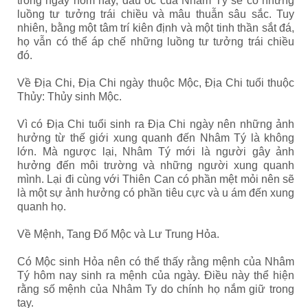
trong ngày hôm nay, đầu óc của Nhâm Tý sẽ có những
luồng tư tưởng trái chiều và mâu thuẫn sâu sắc. Tuy
nhiên, bằng một tâm trí kiên định và một tinh thần sắt đá,
họ vẫn có thể áp chế những luồng tư tưởng trái chiều
đó.
Về Địa Chi, Địa Chi ngày thuộc Mộc, Địa Chi tuổi thuộc
Thủy: Thủy sinh Mộc.
Vì có Địa Chi tuổi sinh ra Địa Chi ngày nên những ảnh
hưởng từ thế giới xung quanh đến Nhâm Tý là không
lớn. Mà ngược lại, Nhâm Tý mới là người gây ảnh
hưởng đến môi trường và những người xung quanh
mình. Lại đi cùng với Thiên Can có phần mệt mỏi nên sẽ
là một sự ảnh hưởng có phần tiêu cực và u ám đến xung
quanh họ.
Về Mệnh, Tang Đố Mộc và Lư Trung Hỏa.
Có Mộc sinh Hỏa nên có thể thấy rằng mệnh của Nhâm
Tý hôm nay sinh ra mệnh của ngày. Điều này thể hiện
rằng số mệnh của Nhâm Ty do chính họ nắm giữ trong
tay.