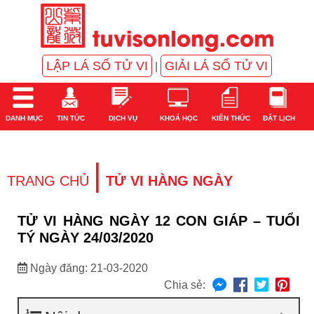
LẬP LÁ SỐ TỬ VI
GIẢI LÁ SỐ TỬ VI
|
DANH MỤC
TIN TỨC
DỊCH VỤ
KHOÁ HỌC
KIẾN THỨC
ĐẶT LỊCH
|
TRANG CHỦ
TỬ VI HÀNG NGÀY
TỬ VI HÀNG NGÀY 12 CON GIÁP – TUỔI
TÝ NGÀY 24/03/2020
Ngày đăng: 21-03-2020
Chia sẻ: