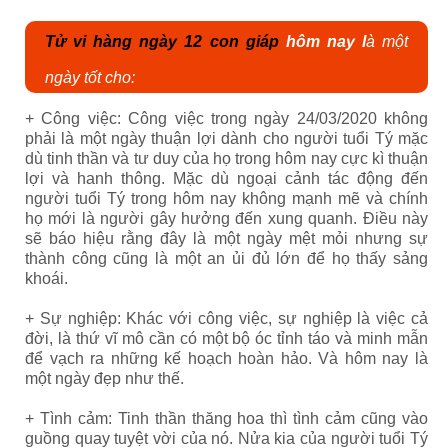
Tử vi hàng ngày 12 con giáp
hôm nay l
à một
ngày tốt cho:
+ Công việc: Công việc trong ngày 24/03/2020 không
phải là một ngày thuận lợi dành cho người tuổi Tý mặc
dù tinh thần và tư duy của họ trong hôm nay cực kì thuận
lợi và hanh thông. Mặc dù ngoại cảnh tác động đến
người tuổi Tý trong hôm nay không mạnh mẽ và chính
họ mới là người gây hưởng đến xung quanh. Điều này
sẽ báo hiệu rằng đây là một ngày mệt mỏi nhưng sự
thành công cũng là một an ủi đủ lớn để họ thấy sảng
khoái.
+ Sự nghiệp: Khác với công việc, sự nghiệp là việc cả
đời, là thứ vĩ mô cần có một bộ óc tỉnh táo và minh mẫn
để vạch ra những kế hoạch hoàn hảo. Và hôm nay là
một ngày đẹp như thế.
+ Tình cảm: Tinh thần thăng hoa thì tình cảm cũng vào
guồng quay tuyệt vời của nó. Nửa kia của người tuổi Tý