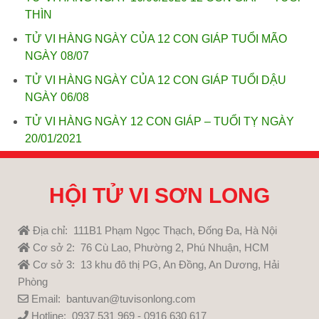
THÌN
TỬ VI HÀNG NGÀY CỦA 12 CON GIÁP TUỔI MÃO
NGÀY 08/07
TỬ VI HÀNG NGÀY CỦA 12 CON GIÁP TUỔI DẬU
NGÀY 06/08
TỬ VI HÀNG NGÀY 12 CON GIÁP – TUỔI TỴ NGÀY
20/01/2021
HỘI TỬ VI SƠN LONG
Địa chỉ: 111B1 Phạm Ngọc Thạch, Đống Đa, Hà Nội
Cơ sở 2: 76 Cù Lao, Phường 2, Phú Nhuận, HCM
Cơ sở 3: 13 khu đô thị PG, An Đồng, An Dương, Hải
Phòng
Email: bantuvan@tuvisonlong.com
Hotline: 0937 531 969 - 0916 630 617