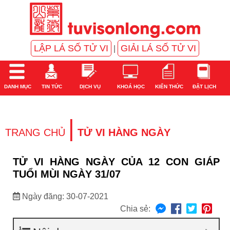
LẬP LÁ SỐ TỬ VI
GIẢI LÁ SỐ TỬ VI
|
DANH MỤC
TIN TỨC
DỊCH VỤ
KHOÁ HỌC
KIẾN THỨC
ĐẶT LỊCH
|
TRANG CHỦ
TỬ VI HÀNG NGÀY
TỬ VI HÀNG NGÀY CỦA 12 CON GIÁP
TUỔI MÙI NGÀY 31/07
Ngày đăng: 30-07-2021
Chia sẻ: