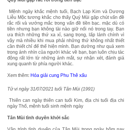
Mệnh ngày khắc mệnh tuổi, Bạch Lạp Kim và Dương
Liễu Mộc tương khắc cho thấy Quý Mùi
gặp chút vấn đề
rắc rối và vướng mắc trong vấn đề tiền bạc. mặc dù có
tiền nhưng bạn không tài nào giữ nổi nó trong tay. Bạn
ưa thích những thứ xa xỉ, sang trọng, lấp lánh chính vì
vậy mà nhiều khi mua phải những thứ không nhất thiết
cần thiết chỉ để thể hiện mình. Bạn dường như quá xem
trọng ánh nhìn của người khác về bạn, bạn luôn chịu tác
động rất lớn từ những ánh mắt, sự nhận xét, đánh giá
xung quanh từ phía người khác.
Xem thêm:
Hóa giải cung Phu Thê xấu
Tử vi ngày 31/07/2021 tuổi Tân Mùi (1991)
Thiên can ngày thiên can tuổi Kim, địa chi tuổi địa chi
ngày Thổ, mệnh tuổi sinh mệnh ngày
Tân Mùi tình duyên khởi sắc
Vận trình tình duyên của Tân Mùi trong ngày hôm nay