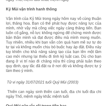
Kỷ Mùi vận trình hanh thông
Vận trình của Kỷ Mùi trong ngày hôm nay vô cùng thuận
lợi, thăng hoa. Bạn có thể phát huy được năng lực của
mình, nhờ vậy mà công việc ngày càng thăng tiến. Bạn
luôn cố gắng, nỗ lực không ngừng để chứng minh được
bản thân mình và đạt được điều mà mình mong muốn.
Tuy nhiên, nhiều khi bạn vẫn còn quá ham mê sự tự do
tự tại và không muốn chịu bó buộc hay áp đặt. Điều này
tuy khiến cho khả năng sáng tạo của bạn lên một tầm
cao mới nhưng lại thiếu đi tính kỷ luật cao. Dù cho bạn
đang ở vị trí nào đi chăng nữa thì cũng phải tuân theo
quy định, quy tắc đã đặt ra ở nơi đó và không được tự ý
làm theo ý mình.
Tử vi ngày 31/07/2021 tuổi Quý Mùi (2003)
Thiên can ngày sinh thiên can tuổi, địa chi tuổi địa chi
ngày Thổ, mệnh ngày khắc mệnh tuổi
Quý Mùi gặp rắc rối trong tiền bạc