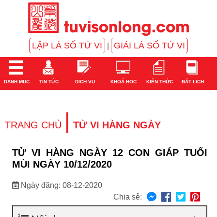
LẬP LÁ SỐ TỬ VI
GIẢI LÁ SỐ TỬ VI
|
DANH MỤC
TIN TỨC
DỊCH VỤ
KHOÁ HỌC
KIẾN THỨC
ĐẶT LỊCH
|
TRANG CHỦ
TỬ VI HÀNG NGÀY
TỬ VI HÀNG NGÀY 12 CON GIÁP TUỔI
MÙI NGÀY 10/12/2020
Ngày đăng: 08-12-2020
Chia sẻ: