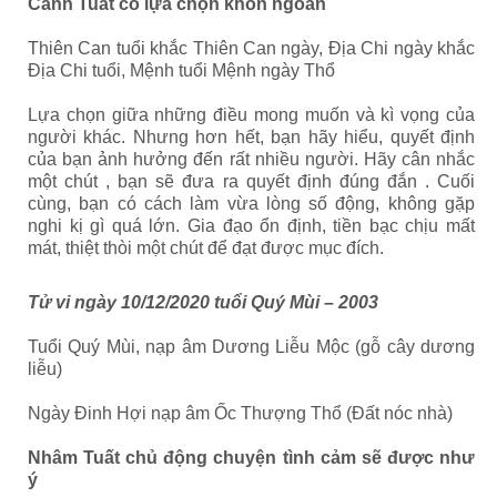
Canh Tuất có lựa chọn khôn ngoan
Thiên Can tuổi khắc Thiên Can ngày, Địa Chi ngày khắc
Địa Chi tuổi, Mệnh tuổi Mệnh ngày Thổ
Lựa chọn giữa những điều mong muốn và kì vọng của
người khác. Nhưng hơn hết, bạn hãy hiểu, quyết định
của bạn ảnh hưởng đến rất nhiều người. Hãy cân nhắc
một chút , bạn sẽ đưa ra quyết định đúng đắn . Cuối
cùng, bạn có cách làm vừa lòng số động, không gặp
nghi kị gì quá lớn. Gia đạo ổn định, tiền bạc chịu mất
mát, thiệt thòi một chút để đạt được mục đích.
Tử vi ngày 10/12/2020 tuổi Quý Mùi – 2003
Tuổi Quý Mùi, nạp âm Dương Liễu Mộc (gỗ cây dương
liễu)
Ngày Đinh Hợi nạp âm Ốc Thượng Thổ (Đất nóc nhà)
Nhâm Tuất chủ động chuyện tình cảm sẽ được như
ý