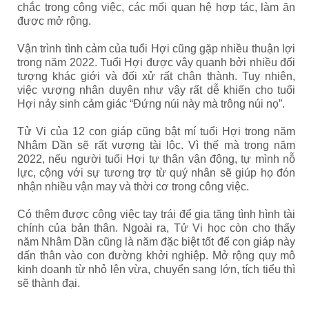
chắc trong công việc, các mối quan hệ hợp tác, làm ăn
được mở rộng.
Vận trình tình cảm của tuổi Hợi cũng gặp nhiều thuận lợi
trong năm 2022. Tuổi Hợi được vây quanh bởi nhiều đối
tượng khác giới và đối xử rất chân thành. Tuy nhiên,
việc vượng nhân duyên như vậy rất dễ khiến cho tuổi
Hợi nảy sinh cảm giác “Đứng núi này mà trông núi nọ”.
Tử Vi của 12 con giáp cũng bật mí tuổi Hợi trong năm
Nhâm Dần sẽ rất vượng tài lộc. Vì thế mà trong năm
2022, nếu người tuổi Hợi tự thân vận động, tự mình nỗ
lực, cộng với sự tương trợ từ quý nhân sẽ giúp họ đón
nhận nhiều vận may và thời cơ trong công việc.
Có thêm được công việc tay trái để gia tăng tình hình tài
chính của bản thân. Ngoài ra, Tử Vi học còn cho thấy
năm Nhâm Dần cũng là năm đặc biệt tốt để con giáp này
dấn thân vào con đường khởi nghiệp. Mở rộng quy mô
kinh doanh từ nhỏ lên vừa, chuyển sang lớn, tích tiểu thì
sẽ thành đại.