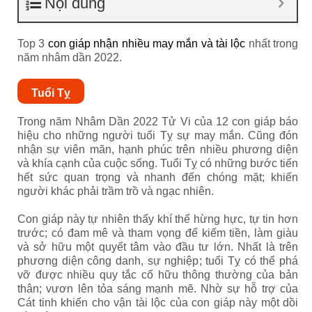
Nội dung
Top 3
con giáp nhận nhiều may mắn và tài lộc
nhất trong
năm nhâm dần 2022.
Tuổi Tỵ
Trong năm Nhâm Dần 2022 Tử Vi của 12 con giáp báo
hiệu cho những người tuổi Tỵ sự may mắn. Cũng đón
nhận sự viên mãn, hạnh phúc trên nhiều phương diện
và khía cạnh của cuộc sống. Tuổi Tỵ có những bước tiến
hết sức quan trọng và nhanh đến chóng mặt; khiến
người khác phải trầm trồ và ngạc nhiên.
Con giáp này tự nhiên thấy khí thế hừng hực, tự tin hơn
trước; có đam mê và tham vọng để kiếm tiền, làm giàu
và sở hữu một quyết tâm vào đầu tư lớn. Nhất là trên
phương diện công danh, sự nghiệp; tuổi Tỵ có thể phá
vỡ được nhiều quy tắc cố hữu thông thường của bản
thân; vươn lên tỏa sáng mạnh mẽ. Nhờ sự hỗ trợ của
Cát tinh khiến cho vận tài lộc của con giáp này một dồi