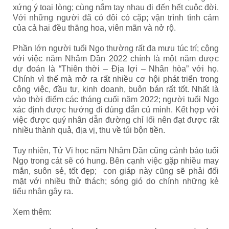
xứng ý toại lòng; cùng nắm tay nhau đi đến hết cuộc đời.
Với những người đã có đôi có cặp; vận trình tình cảm
của cả hai đều thăng hoa, viên mãn và nở rộ.
Phần lớn người tuổi Ngọ thường rất đa mưu túc trí; cộng
với việc năm Nhâm Dần 2022 chính là một năm được
dự đoán là “Thiên thời – Địa lợi – Nhân hòa” với họ.
Chính vì thế mà mở ra rất nhiều cơ hội phát triển trong
công việc, đầu tư, kinh doanh, buôn bán rất tốt. Nhất là
vào thời điểm các tháng cuối năm 2022; người tuổi Ngọ
xác định được hướng đi đúng đắn củ mình. Kết hợp với
việc được quý nhân dẫn đường chỉ lối nên đạt được rất
nhiều thành quả, địa vị, thu về túi bộn tiền.
Tuy nhiên, Tử Vi học năm Nhâm Dần cũng cảnh báo tuổi
Ngọ trong cát sẽ có hung. Bên cạnh việc gặp nhiều may
mắn, suôn sẻ, tốt đẹp; con giáp này cũng sẽ phải đối
mặt với nhiều thử thách; sóng gió do chính những kẻ
tiểu nhân gây ra.
Xem thêm: