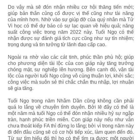
Do vậy mà sẽ đón nhận nhiều cơ hội thăng tiến mới;
giúp bản thân củng cố được vị thế cũng như tài năng
của mình hơn. Nhờ vào sự giúp đỡ của quý nhân mà Tử
Vi học có thể dự báo có sự lạc quan về hiệu quả; năng
suất công việc trong năm 2022 này. Tuổi Ngọ có thể
nhận được sự đánh giá tích cực cũng như sự tín nhiệm;
trọng dụng và tin tưởng từ lãnh đạo cấp cao.
Ngoài ra nhờ vào các cát tinh, phúc thần phù hộ; giúp
cho phương diện tài lộc của con giáp này tăng trưởng
chóng mặt, sự nghiệp lên hương. Bên cạnh đó, vận tài
lộc của người tuổi Ngọ cũng vô cùng thuận lợi, khởi sắc;
công việc mà suôn sẻ thì chắc chắn thu nhập, lợi nhuận
sẽ gia tăng.
Tuổi Ngọ trong năm Nhâm Dần cũng không cần phải
quá lo lắng về chuyện tình duyên. Bởi lẽ đây có thể là
một năm mà tuổi Ngọ có thể đón nhận nhiều hỷ sự ngập
tràn, hạnh phúc triền miên. Con giáp này nếu như vẫn
chưa thoát kiếp FA thì đừng lo lắng; bởi vì trong năm này
đi đến đâu cũng sẽ có cơ hội tiếp xúc, làm quen đến đó.
Từ sự tìm hiểu đó thì họ có thể tìm ra được một người