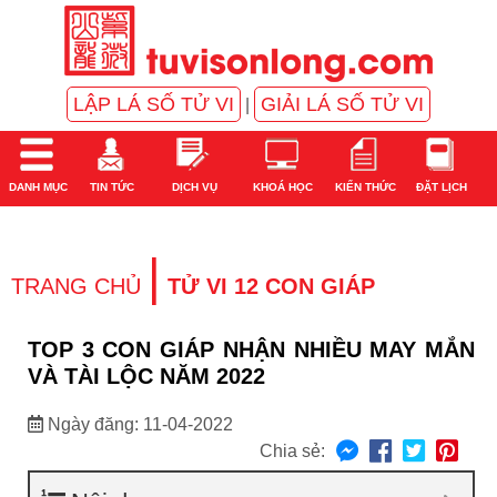
LẬP LÁ SỐ TỬ VI
GIẢI LÁ SỐ TỬ VI
|
DANH MỤC
TIN TỨC
DỊCH VỤ
KHOÁ HỌC
KIẾN THỨC
ĐẶT LỊCH
|
TRANG CHỦ
TỬ VI 12 CON GIÁP
TOP 3 CON GIÁP NHẬN NHIỀU MAY MẮN
VÀ TÀI LỘC NĂM 2022
Ngày đăng: 11-04-2022
Chia sẻ: