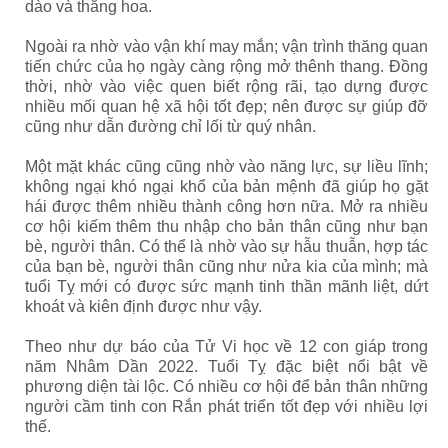
dào và thăng hoa.
Ngoài ra nhờ vào vận khí may mắn; vận trình thăng quan
tiến chức của họ ngày càng rộng mở thênh thang. Đồng
thời, nhờ vào việc quen biết rộng rãi, tạo dựng được
nhiều mối quan hệ xã hội tốt đẹp; nên được sự giúp đỡ
cũng như dẫn đường chỉ lối từ quý nhân.
Một mặt khác cũng cũng nhờ vào năng lực, sự liều lĩnh;
không ngại khó ngại khổ của bản mệnh đã giúp họ gặt
hái được thêm nhiều thành công hơn nữa. Mở ra nhiều
cơ hội kiếm thêm thu nhập cho bản thân cũng như bạn
bè, người thân. Có thể là nhờ vào sự hẫu thuẫn, hợp tác
của bạn bè, người thân cũng như nửa kia của mình; mà
tuổi Tỵ mới có được sức mạnh tinh thần mãnh liệt, dứt
khoát và kiên định được như vậy.
Theo như dự báo của Tử Vi học về 12 con giáp trong
năm Nhâm Dần 2022. Tuổi Tỵ đặc biệt nổi bật về
phương diện tài lộc. Có nhiều cơ hội để bản thân những
người cầm tinh con Rắn phát triển tốt đẹp với nhiều lợi
thế.