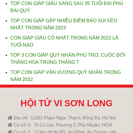
TOP CON GIÁP GIÀU SANG SAU 35 TUỔI ĐẠI PHÚ
ĐẠI QUÝ
TOP CON GIÁP GẶP NHIỀU ĐIỀM BÁO XUI XẺO
NHẤT TRONG NĂM 2023
CON GIÁP GIÀU CÓ NHẤT TRONG NĂM 2022 LÀ
TUỔI NÀO
TOP 3 CON GIÁP QUÝ NHÂN PHÙ TRỢ, CUỘC ĐỜI
THĂNG HOA TRONG THÁNG 7
TOP CON GIÁP VẬN VƯỢNG QUÝ NHÂN TRONG
NĂM 2022
HỘI TỬ VI SƠN LONG
Địa chỉ: 111B1 Phạm Ngọc Thạch, Đống Đa, Hà Nội
Cơ sở 2: 76 Cù Lao, Phường 2, Phú Nhuận, HCM
Cơ sở 3: 13 khu đô thị PG, An Đồng, An Dương, Hải