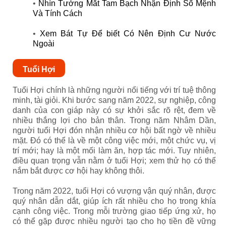
•
Nhìn Tướng Mắt Tam Bạch Nhận Định Số Mệnh
Và Tính Cách
•
Xem Bát Tự Để biết Có Nên Định Cư Nước
Ngoài
Tuổi Hợi
Tuổi Hợi chính là những người nổi tiếng với trí tuệ thông
minh, tài giỏi. Khi bước sang năm 2022, sự nghiệp, công
danh của con giáp này có sự khởi sắc rõ rệt, đem về
nhiều thắng lợi cho bản thân. Trong năm Nhâm Dần,
người tuổi Hợi đón nhận nhiều cơ hội bất ngờ về nhiều
mặt. Đó có thể là về một công việc mới, một chức vụ, vị
trí mới; hay là một mối làm ăn, hợp tác mới. Tuy nhiên,
điều quan trọng vẫn nằm ở tuổi Hợi; xem thử họ có thể
nắm bắt được cơ hội hay không thôi.
Trong năm 2022, tuổi Hợi có vượng vận quý nhân, được
quý nhân dẫn dắt, giúp ích rất nhiều cho họ trong khía
cạnh công việc. Trong mỗi trường giao tiếp ứng xử, họ
có thể gặp được nhiều người tạo cho họ tiền đề vững