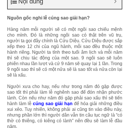
Nội dung
Nguồn gốc nghi lễ cúng sao giải hạn?
Hàng năm mỗi người sẽ có một ngôi sao chiếu mệnh
cho mình. Đó là những ngôi sao có thật trên vũ trụ,
người ta gọi đây chính là Cửu Diệu. Cửu Diệu được sắp
xếp theo 12 chi của ngũ hành, mỗi sao đều thuộc một
hành riêng. Người ta tính theo tuổi âm lịch và mỗi năm
thì sẽ chịu tác động của một sao. 9 ngôi sao sẽ luôn
phiên nhau lần lượt và cứ 9 năm sẽ quay lại 1 lần. Trong
9 ngôi sao thì sẽ có một nửa sẽ là sao tốt và nửa còn lại
sẽ là xấu.
Người xưa cho hay, nếu như trong năm đó gặp được
sao tốt thì phải làm lễ nghênh sao để đón nhận phước
lành. Còn nếu như năm đó gặp phải sao xấu thì sẽ tiến
hành làm lễ
cúng sao giải hạn
để hóa giải những điều
xui xẻo. Tuy nhiên, không phải ai cũng tin vào điều này,
nhưng phần lớn thì người dân vẫn tin câu tục ngữ là “có
thờ có thiêng, có kiêng có lành” nên đều sẽ làm lễ đầu
năm.