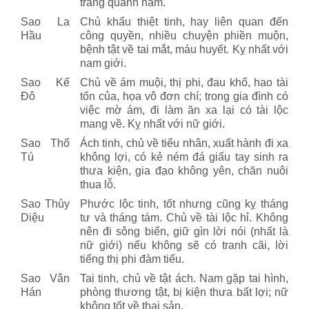
trắng quanh năm.
Sao La
Chủ khẩu thiệt tinh, hay liên quan đến
Hầu
công quyền, nhiều chuyện phiền muộn,
bệnh tật về tai mắt, máu huyết. Kỵ nhất với
nam giới.
Sao Kế
Chủ về ám muội, thị phi, đau khổ, hao tài
Đô
tốn của, họa vô đơn chí; trong gia đình có
việc mờ ám, đi làm ăn xa lại có tài lộc
mang về. Kỵ nhất với nữ giới.
Sao Thổ
Ách tinh, chủ về tiểu nhân, xuất hành đi xa
Tú
không lợi, có kẻ ném đá giấu tay sinh ra
thưa kiện, gia đạo không yên, chăn nuôi
thua lỗ.
Sao Thủy
Phước lộc tinh, tốt nhưng cũng kỵ tháng
Diệu
tư và tháng tám. Chủ về tài lộc hỉ. Không
nên đi sông biển, giữ gìn lời nói (nhất là
nữ giới) nếu không sẽ có tranh cãi, lời
tiếng thị phi đàm tiếu.
Sao Vân
Tai tinh, chủ về tật ách. Nam gặp tai hình,
Hán
phòng thương tật, bị kiện thưa bất lợi; nữ
không tốt về thai sản.