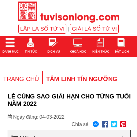
LẬP LÁ SỐ TỬ VI
GIẢI LÁ SỐ TỬ VI
|
DANH MỤC
TIN TỨC
DỊCH VỤ
KHOÁ HỌC
KIẾN THỨC
ĐẶT LỊCH
|
TRANG CHỦ
TÂM LINH TÍN NGƯỠNG
LỄ CÚNG SAO GIẢI HẠN CHO TỪNG TUỔI
NĂM 2022
Ngày đăng: 04-03-2022
Chia sẻ: