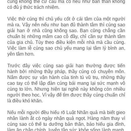
cũng không thể cứ cầu mà có nếu như bản thân không
có đủ ý thức trách nhiệm.
Việc thờ cúng thì chủ yếu cốt ở cái tâm của một người
mà ra. Vậy nên nếu như bạn đủ thành tâm thì cúng sao
giải hạn ở nhà cũng không sao. Bạn cũng chẳng cần
chuẩn bị những mâm cao cỗ đầy, chỉ cần sự thành tâm
của gia chủ. Tùy theo điều kiện mỗi nhà mà cầu cúng.
Việc làm lễ cúng sao chủ yếu mang lại tâm lý bình an,
yên tâm hơn.
Trước đây việc cúng sao giải hạn thường được tiến
hành bởi những thầy pháp, thầy cúng có chuyên môn.
Nắm được sự vận hành của tinh tú vũ trụ, những thầy
cao tay có thể lập đàn cúng bái mang lại sức mạnh vô
cùng to lớn. Nhưng hiện tại nghề này không còn nhiều
người theo học. Vì vậy để tìm được thầy cúng chuẩn chỉ
là điều khó khăn.
Nếu mỗi người đều hiểu rõ Luật Nhân quả mà biết gieo
nhân lành ắt có ngày nhận quả ngọt. Hàng năm thay vì
cúng sao có thể tu dưỡng bản thân, báo hiếu gia đình,
làm ăn chân chính, luyện tập sức khỏe sống lành mạnh,