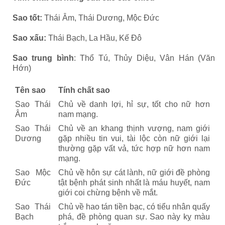
Sao tốt:
Thái Âm, Thái Dương, Mộc Đức
Sao xấu:
Thái Bạch, La Hầu, Kế Đô
Sao trung bình
: Thổ Tú, Thủy Diệu, Vân Hán (Văn
Hớn)
Tên sao
Tính chất sao
Sao Thái
Chủ về danh lợi, hỉ sự, tốt cho nữ hơn
Âm
nam mạng.
Sao Thái
Chủ về an khang thịnh vượng, nam giới
Dương
gặp nhiều tin vui, tài lộc còn nữ giới lại
thường gặp vất vả, tức hợp nữ hơn nam
mạng.
Sao Mộc
Chủ về hôn sự cát lành, nữ giới đề phòng
Đức
tật bệnh phát sinh nhất là máu huyết, nam
giới coi chừng bệnh về mắt.
Sao Thái
Chủ về hao tán tiền bạc, có tiểu nhân quấy
Bạch
phá, đề phòng quan sự. Sao này kỵ màu