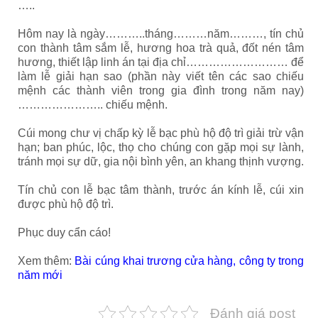
…..
Hôm nay là ngày………..tháng………năm………, tín chủ
con thành tâm sắm lễ, hương hoa trà quả, đốt nén tâm
hương, thiết lập linh án tại địa chỉ……………………… để
làm lễ giải hạn sao (phần này viết tên các sao chiếu
mệnh các thành viên trong gia đình trong năm nay)
………………….. chiếu mệnh.
Cúi mong chư vị chấp kỳ lễ bạc phù hộ độ trì giải trừ vận
hạn; ban phúc, lộc, thọ cho chúng con gặp mọi sự lành,
tránh mọi sự dữ, gia nội bình yên, an khang thịnh vượng.
Tín chủ con lễ bạc tâm thành, trước án kính lễ, cúi xin
được phù hộ độ trì.
Phục duy cẩn cáo!
Xem thêm:
Bài cúng khai trương cửa hàng, công ty trong
năm mới
Đánh giá post