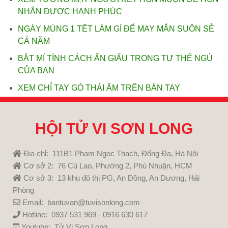
NHÂN ĐƯỢC HẠNH PHÚC
NGÀY MÙNG 1 TẾT LÀM GÌ ĐỂ MAY MẮN SUÔN SẺ
CẢ NĂM
BẬT MÍ TÍNH CÁCH ẨN GIẤU TRONG TƯ THẾ NGỦ
CỦA BẠN
XEM CHỈ TAY GÒ THÁI ÂM TRÊN BÀN TAY
HỘI TỬ VI SƠN LONG
Địa chỉ: 111B1 Phạm Ngọc Thạch, Đống Đa, Hà Nội
Cơ sở 2: 76 Cù Lao, Phường 2, Phú Nhuận, HCM
Cơ sở 3: 13 khu đô thị PG, An Đồng, An Dương, Hải
Phòng
Email: bantuvan@tuvisonlong.com
Hotline: 0937 531 969 - 0916 630 617
Youtube:
Tử Vi Sơn Long