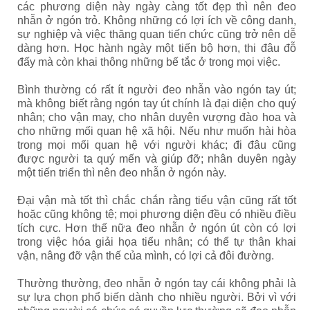
các phương diện này ngày càng tốt đẹp thì nên đeo
nhẫn ở ngón trỏ. Không những có lợi ích về công danh,
sự nghiệp và việc thăng quan tiến chức cũng trở nên dễ
dàng hơn. Học hành ngày một tiến bộ hơn, thi đâu đỗ
đấy mà còn khai thông những bế tắc ở trong mọi việc.
Bình thường có rất ít người đeo nhẫn vào ngón tay út;
mà không biết rằng ngón tay út chính là đại diện cho quý
nhân; cho vận may, cho nhân duyên vượng đào hoa và
cho những mối quan hệ xã hội. Nếu như muốn hài hòa
trong mọi mối quan hệ với người khác; đi đâu cũng
được người ta quý mến và giúp đỡ; nhân duyên ngày
một tiến triển thì nên đeo nhẫn ở ngón này.
Đại vận mà tốt thì chắc chắn rằng tiểu vận cũng rất tốt
hoặc cũng không tệ; mọi phương diện đều có nhiều điều
tích cực. Hơn thế nữa đeo nhẫn ở ngón út còn có lợi
trong việc hóa giải họa tiểu nhân; có thể tự thân khai
vận, nâng đỡ vận thế của mình, có lợi cả đôi đường.
Thường thường, đeo nhẫn ở ngón tay cái không phải là
sự lựa chọn phổ biến dành cho nhiều người. Bởi vì với