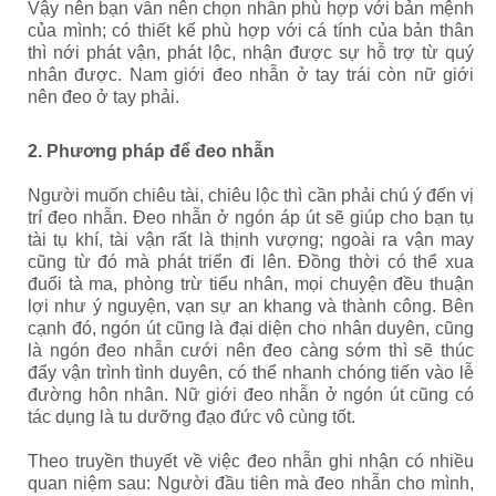
Vậy nên bạn vẫn nên chọn nhẫn phù hợp với bản mệnh
của mình; có thiết kế phù hợp với cá tính của bản thân
thì nới phát vận, phát lộc, nhận được sự hỗ trợ từ quý
nhân được. Nam giới đeo nhẫn ở tay trái còn nữ giới
nên đeo ở tay phải.
2. Phương pháp để đeo nhẫn
Người muốn chiêu tài, chiêu lộc thì cần phải chú ý đến vị
trí đeo nhẫn. Đeo nhẫn ở ngón áp út sẽ giúp cho bạn tụ
tài tụ khí, tài vận rất là thịnh vượng; ngoài ra vận may
cũng từ đó mà phát triển đi lên. Đồng thời có thể xua
đuổi tà ma, phòng trừ tiểu nhân, mọi chuyện đều thuận
lợi như ý nguyện, vạn sự an khang và thành công. Bên
cạnh đó, ngón út cũng là đại diện cho nhân duyên, cũng
là ngón đeo nhẫn cưới nên đeo càng sớm thì sẽ thúc
đẩy vận trình tình duyên, có thể nhanh chóng tiến vào lễ
đường hôn nhân. Nữ giới đeo nhẫn ở ngón út cũng có
tác dụng là tu dưỡng đạo đức vô cùng tốt.
Theo truyền thuyết về việc đeo nhẫn ghi nhận có nhiều
quan niệm sau: Người đầu tiên mà đeo nhẫn cho mình,