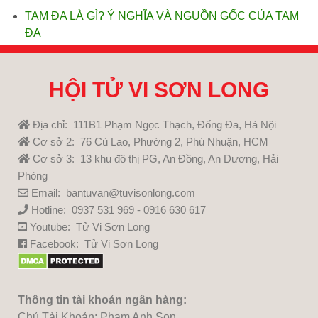
TAM ĐA LÀ GÌ? Ý NGHĨA VÀ NGUỒN GỐC CỦA TAM
ĐA
HỘI TỬ VI SƠN LONG
Địa chỉ: 111B1 Phạm Ngọc Thạch, Đống Đa, Hà Nội
Cơ sở 2: 76 Cù Lao, Phường 2, Phú Nhuận, HCM
Cơ sở 3: 13 khu đô thị PG, An Đồng, An Dương, Hải
Phòng
Email: bantuvan@tuvisonlong.com
Hotline: 0937 531 969 - 0916 630 617
Youtube:
Tử Vi Sơn Long
Facebook:
Tử Vi Sơn Long
Thông tin tài khoản ngân hàng:
Chủ Tài Khoản: Pham Anh Son