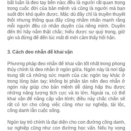
bất luận là đeo tay bên nào; đều là người rất quan trọng
trong cuộc đời của bản mệnh và cũng là người mà bạn
suốt đời khó quên được. Mặc dù đây chỉ là truyền thuyết
thôi nhưng thông qua đây cũng nhằm nhấn mạnh rằng
mỗi người đều có nhân duyên của riêng mình. Duyên
đến thì hãy nắm thật chắc; hiểu được sự quý trọng, giữ
gìn và đừng để đến lúc mất đi mới cảm thấy hối hận.
3. Cách đeo nhẫn để khai vận
Phương pháp đeo nhẫn để khai vận tốt nhất trong phong
thủy chính là đeo nhẫn ở ngón giữa. Ngón này là nơi tập
trung tất cả những sức mạnh của các ngón tay khác ở
trong lòng bàn tay; không bị phân tán nên đeo nhẫn ở
ngón này giúp cho bản mệnh dễ dàng hấp thu được
những năng lượng tích cực và to lớn. Ngoài ra, có thể
khai vận để nâng cấp vận trình; điều này chắc chắn sẽ
rất có lợi cho công việc cũng như sự nghiệp, tài lộc,
công danh lẫn cuộc sống.
Ngón tay trỏ chính là đại diện cho con đường công danh,
sự nghiệp cũng như con đường học vấn. Nếu hy vọng