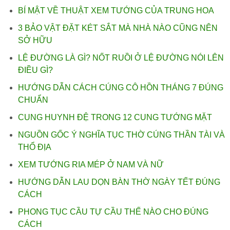
BÍ MẬT VỀ THUẬT XEM TƯỚNG CỦA TRUNG HOA
3 BẢO VẬT ĐẶT KÉT SẮT MÀ NHÀ NÀO CŨNG NÊN
SỞ HỮU
LỆ ĐƯỜNG LÀ GÌ? NỐT RUỒI Ở LỆ ĐƯỜNG NÓI LÊN
ĐIỀU GÌ?
HƯỚNG DẪN CÁCH CÚNG CÔ HỒN THÁNG 7 ĐÚNG
CHUẨN
CUNG HUYNH ĐỆ TRONG 12 CUNG TƯỚNG MẶT
NGUỒN GỐC Ý NGHĨA TỤC THỜ CÚNG THẦN TÀI VÀ
THỔ ĐỊA
XEM TƯỚNG RIA MÉP Ở NAM VÀ NỮ
HƯỚNG DẪN LAU DỌN BÀN THỜ NGÀY TẾT ĐÚNG
CÁCH
PHONG TỤC CẦU TỰ CẦU THẾ NÀO CHO ĐÚNG
CÁCH