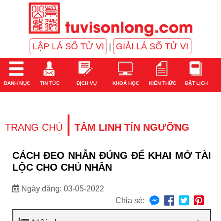
LẬP LÁ SỐ TỬ VI
GIẢI LÁ SỐ TỬ VI
|
DANH MỤC
TIN TỨC
DỊCH VỤ
KHOÁ HỌC
KIẾN THỨC
ĐẶT LỊCH
|
TRANG CHỦ
TÂM LINH TÍN NGƯỠNG
CÁCH ĐEO NHẪN ĐÚNG ĐỂ KHAI MỞ TÀI
LỘC CHO CHỦ NHÂN
Ngày đăng: 03-05-2022
Chia sẻ: