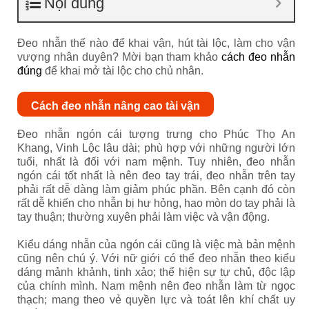
Nội dung
Đeo nhẫn thế nào để khai vận, hút tài lộc, làm cho vận
vượng nhân duyên? Mời bạn tham khảo
cách đeo nhẫn
đúng
để khai mở tài lộc cho chủ nhân.
Cách đeo nhẫn nâng cao tài vận
Đeo nhẫn ngón cái tượng trưng cho Phúc Thọ An
Khang, Vinh Lộc lâu dài; phù hợp với những người lớn
tuổi, nhất là đối với nam mệnh. Tuy nhiên, đeo nhẫn
ngón cái tốt nhất là nên đeo tay trái, đeo nhẫn trên tay
phải rất dễ dàng làm giảm phúc phần. Bên cạnh đó còn
rất dễ khiến cho nhẫn bị hư hỏng, hao mòn do tay phải là
tay thuận; thường xuyên phải làm việc và vận động.
Kiểu dáng nhẫn của ngón cái cũng là việc mà bản mệnh
cũng nên chú ý. Với nữ giới có thể đeo nhẫn theo kiểu
dáng mảnh khảnh, tinh xảo; thể hiện sự tự chủ, độc lập
của chính mình. Nam mệnh nên đeo nhẫn làm từ ngọc
thạch; mang theo vẻ quyền lực và toát lên khí chất uy