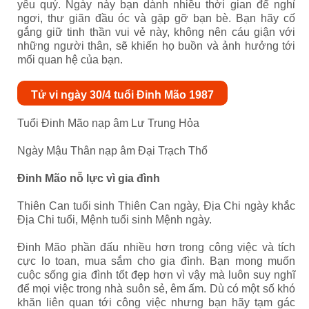
yêu quý. Ngày này bạn dành nhiều thời gian để nghỉ
ngơi, thư giãn đầu óc và gặp gỡ bạn bè. Bạn hãy cố
gắng giữ tinh thần vui vẻ này, không nên cáu giận với
những người thân, sẽ khiến họ buồn và ảnh hưởng tới
mối quan hệ của bạn.
Tử vi ngày 30/4 tuổi Đinh Mão 1987
Tuổi Đinh Mão nạp âm Lư Trung Hỏa
Ngày Mậu Thân nạp âm Đại Trạch Thổ
Đinh Mão nỗ lực vì gia đình
Thiên Can tuổi sinh Thiên Can ngày, Địa Chi ngày khắc
Địa Chi tuổi, Mệnh tuổi sinh Mệnh ngày.
Đinh Mão phần đấu nhiều hơn trong công việc và tích
cực lo toan, mua sắm cho gia đình. Bạn mong muốn
cuộc sống gia đình tốt đẹp hơn vì vậy mà luôn suy nghĩ
để mọi việc trong nhà suôn sẻ, êm ấm. Dù có một số khó
khăn liên quan tới công việc nhưng bạn hãy tạm gác