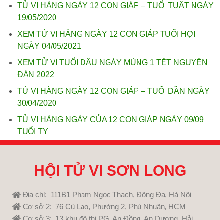
TỬ VI HÀNG NGÀY 12 CON GIÁP – TUỔI TUẤT NGÀY
19/05/2020
XEM TỬ VI HẰNG NGÀY 12 CON GIÁP TUỔI HỢI
NGÀY 04/05/2021
XEM TỬ VI TUỔI DẬU NGÀY MÙNG 1 TẾT NGUYÊN
ĐÁN 2022
TỬ VI HÀNG NGÀY 12 CON GIÁP – TUỔI DẦN NGÀY
30/04/2020
TỬ VI HÀNG NGÀY CỦA 12 CON GIÁP NGÀY 09/09
TUỔI TỴ
HỘI TỬ VI SƠN LONG
Địa chỉ: 111B1 Phạm Ngọc Thạch, Đống Đa, Hà Nội
Cơ sở 2: 76 Cù Lao, Phường 2, Phú Nhuận, HCM
Cơ sở 3: 13 khu đô thị PG, An Đồng, An Dương, Hải