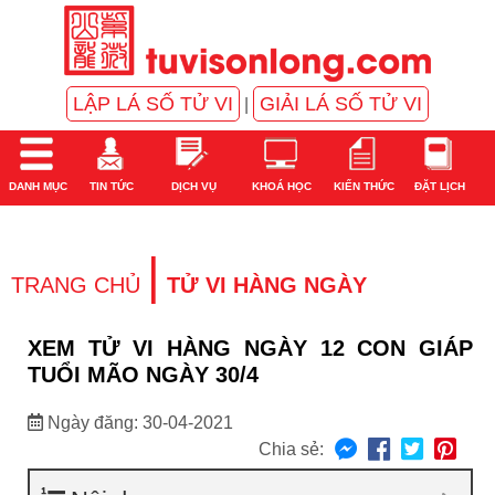
LẬP LÁ SỐ TỬ VI
GIẢI LÁ SỐ TỬ VI
|
DANH MỤC
TIN TỨC
DỊCH VỤ
KHOÁ HỌC
KIẾN THỨC
ĐẶT LỊCH
|
TRANG CHỦ
TỬ VI HÀNG NGÀY
XEM TỬ VI HÀNG NGÀY 12 CON GIÁP
TUỔI MÃO NGÀY 30/4
Ngày đăng: 30-04-2021
Chia sẻ: