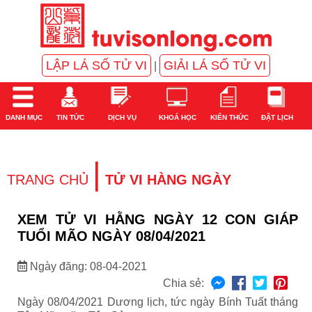
LẬP LÁ SỐ TỬ VI
GIẢI LÁ SỐ TỬ VI
|
DANH MỤC
TIN TỨC
DỊCH VỤ
KHOÁ HỌC
KIẾN THỨC
ĐẶT LỊCH
|
TRANG CHỦ
TỬ VI HÀNG NGÀY
XEM TỬ VI HẰNG NGÀY 12 CON GIÁP
TUỔI MÃO NGÀY 08/04/2021
Ngày đăng: 08-04-2021
Chia sẻ:
Ngày 08/04/2021 Dương lịch, tức ngày Bính Tuất tháng