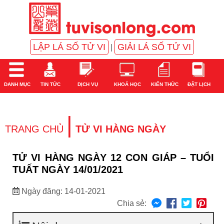
LẬP LÁ SỐ TỬ VI
GIẢI LÁ SỐ TỬ VI
|
DANH MỤC
TIN TỨC
DỊCH VỤ
KHOÁ HỌC
KIẾN THỨC
ĐẶT LỊCH
|
TRANG CHỦ
TỬ VI HÀNG NGÀY
TỬ VI HÀNG NGÀY 12 CON GIÁP – TUỔI
TUẤT NGÀY 14/01/2021
Ngày đăng: 14-01-2021
Chia sẻ: