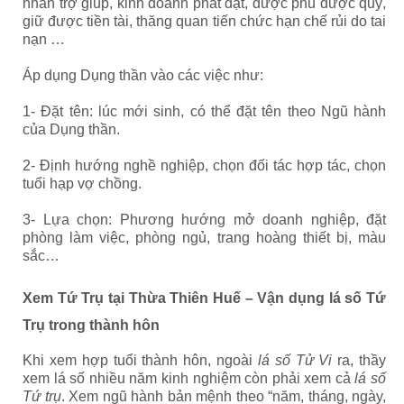
nhân trợ giúp, kinh doanh phát đạt, được phú được quý,
giữ được tiền tài, thăng quan tiến chức hạn chế rủi do tai
nạn …
Áp dụng Dụng thần vào các việc như:
1- Đặt tên: lúc mới sinh, có thể đặt tên theo Ngũ hành
của Dụng thần.
2- Định hướng nghề nghiệp, chọn đối tác hợp tác, chọn
tuổi hạp vợ chồng.
3- Lựa chọn: Phương hướng mở doanh nghiệp, đặt
phòng làm việc, phòng ngủ, trang hoàng thiết bị, màu
sắc…
Xem Tứ Trụ tại Thừa Thiên Huế – Vận dụng lá số Tứ
Trụ trong thành hôn
Khi xem hợp tuổi thành hôn, ngoài
lá số Tử Vi
ra, thầy
xem lá số nhiều năm kinh nghiệm còn phải xem cả
lá số
Tứ trụ
. Xem ngũ hành bản mệnh theo “năm, tháng, ngày,