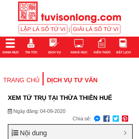
LẬP LÁ SỐ TỬ VI
GIẢI LÁ SỐ TỬ VI
|
DANH MỤC
TIN TỨC
DỊCH VỤ
KHOÁ HỌC
KIẾN THỨC
ĐẶT LỊCH
|
TRANG CHỦ
DỊCH VỤ TƯ VẤN
XEM TỨ TRỤ TẠI THỪA THIÊN HUẾ
Ngày đăng: 04-09-2020
Chia sẻ:
Nội dung