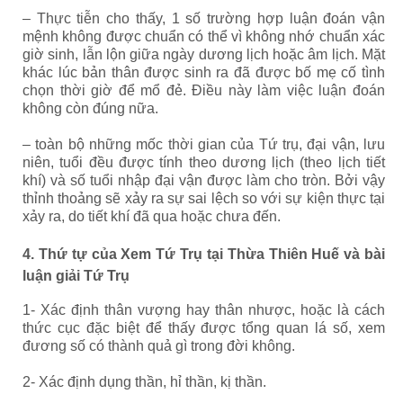
– Thực tiễn cho thấy, 1 số trường hợp luận đoán vận
mệnh không được chuẩn có thể vì không nhớ chuẩn xác
giờ sinh, lẫn lộn giữa ngày dương lịch hoặc âm lịch. Mặt
khác lúc bản thân được sinh ra đã được bố mẹ cố tình
chọn thời giờ để mổ đẻ. Điều này làm việc luận đoán
không còn đúng nữa.
– toàn bộ những mốc thời gian của Tứ trụ, đại vận, lưu
niên, tuổi đều được tính theo dương lịch (theo lịch tiết
khí) và số tuổi nhập đại vận được làm cho tròn. Bởi vậy
thỉnh thoảng sẽ xảy ra sự sai lệch so với sự kiện thực tại
xảy ra, do tiết khí đã qua hoặc chưa đến.
4. Thứ tự của Xem Tứ Trụ tại Thừa Thiên Huế và bài
luận giải Tứ Trụ
1- Xác định thân vượng hay thân nhược, hoặc là cách
thức cục đặc biệt để thấy được tổng quan lá số, xem
đương số có thành quả gì trong đời không.
2- Xác định dụng thần, hỉ thần, kị thần.