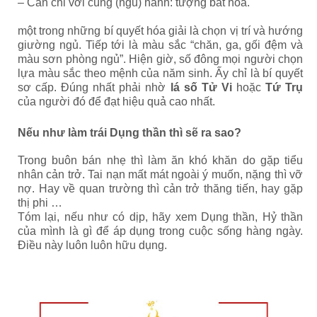
– Can chi với cùng (ngũ) hành: tượng bất hoà.
một trong những bí quyết hóa giải là chọn vị trí và hướng
giường ngủ. Tiếp tới là màu sắc “chăn, ga, gối đệm và
màu sơn phòng ngủ”. Hiện giờ, số đông mọi người chọn
lựa màu sắc theo mệnh của năm sinh. Ấy chỉ là bí quyết
sơ cấp. Đúng nhất phải nhờ
lá số Tử Vi
hoặc
Tứ Trụ
của người đó để đạt hiệu quả cao nhất.
Nếu như làm trái Dụng thần thì sẽ ra sao?
Trong buôn bán nhẹ thì làm ăn khó khăn do gặp tiểu
nhân cản trở. Tai nạn mất mát ngoài ý muốn, nặng thì vỡ
nợ. Hay về quan trường thì cản trở thăng tiến, hay gặp
thị phi …
Tóm lại, nếu như có dịp, hãy xem Dụng thần, Hỷ thần
của mình là gì để áp dụng trong cuộc sống hàng ngày.
Điều này luôn luôn hữu dụng.