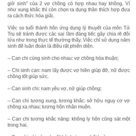
giờ sinh” của 2 vợ chồng có hợp nhau hay không. Ví
như xung khắc thì còn chọn ra dụng thần thích hợp đưa
ra cách thức hóa giải.
Việc so tuổi thành hôn ứng dụng lý thuyết của môn Tứ
Trụ sẽ tránh được các sai lầm đáng tiếc gây chia rẽ đôi
lứa như trong thực tế thường thấy. Việc chỉ sử dụng năm
sinh để luận đoán là điều rất phiến diện.
– Can chi cùng sinh cho nhau: vợ chồng hòa thuận;
– Chi sinh can: nam lấy được vợ hiền giúp đỡ, nữ được
chồng tốt giúp sức.
– Can sinh chi: nam yêu vợ, nữ giúp chồng;
– Can chi tương xung, tương khắc: sở hữu nguy cơ vợ
chồng xa nhau; tượng hôn nhân muộn.
– Can chi tương khắc nặng: không ly hôn cũng sát một
trong hai.