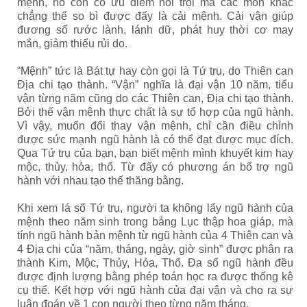
mệnh, nó còn có ưu điểm nổi trội mà các môn khác
chẳng thể so bì được đấy là cải mệnh. Cải vận giúp
đương số rước lành, lánh dữ, phát huy thời cơ may
mắn, giảm thiểu rủi do.
“Mệnh” tức là Bát tự hay còn gọi là Tứ trụ, do Thiên can
Địa chi tạo thành. “Vận” nghĩa là đại vận 10 năm, tiểu
vận từng năm cũng do các Thiên can, Địa chi tạo thành.
Bởi thế vận mệnh thực chất là sự tổ hợp của ngũ hành.
Vì vậy, muốn đổi thay vận mệnh, chỉ cần điều chỉnh
được sức mạnh ngũ hành là có thể đạt được mục đích.
Qua Tứ trụ của bạn, bạn biết mệnh mình khuyết kim hay
mộc, thủy, hỏa, thổ. Từ đấy có phương án bổ trợ ngũ
hành với nhau tạo thế thăng bằng.
Khi xem lá số Tứ trụ, người ta không lấy ngũ hành của
mệnh theo năm sinh trong bảng Lục thập hoa giáp, mà
tính ngũ hành bản mệnh từ ngũ hành của 4 Thiên can và
4 Địa chi của “năm, tháng, ngày, giờ sinh” được phân ra
thành Kim, Mộc, Thủy, Hỏa, Thổ. Đa số ngũ hành đều
được định lượng bằng phép toán học ra được thống kê
cụ thể. Kết hợp với ngũ hành của đại vận và cho ra sự
luận đoán về 1 con người theo từng năm tháng.