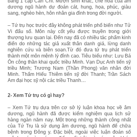
bằng 1 cặp Can Chi. Mượn sinh khắc, chế hóa của âm
dương ngũ hành dự đoán cát, hung, họa, phúc, giàu
sang, nghèo hèn, hôn nhân gia đình trong đời người.
– Tứ trụ học trước đây không phát triển phổ biến như Tử
Vi đẩu số. Môn này cốt yếu được truyền trong giới
thượng lưu quan lại. Đến nay đã có nhiều tác phẩm kinh
điển do những tác giả xuất thân danh giá, lừng danh
nghiên cứu và biên soạn.Từ đó đưa tứ trụ phát triển
thành một môn mệnh lý đỉnh cao. Tiêu biểu như: Lưu Bá
Ôn công thần khai quốc triều Minh. Vạn Dục Anh tiến sỹ
triều Minh; Trương Nam (Thần Phong) văn nhân đời
Minh. Thẩm Hiếu Thiêm tiến sỹ đời Thanh; Trần Sách
Am đại học sỹ nội các triều Thanh…
2- Xem Tứ trụ có gì hay?
– Xem Tứ trụ dựa trên cơ sở lý luận khoa học về âm
dương, ngũ hành đã được kiểm nghiệm qua lịch sử
hàng ngàn năm nay. Một trong những thành công nhất
của Tứ Trụ là sử dụng âm dương, ngũ hành để chữa
bệnh trong Đông y. Đặc biệt, ngoài việc luận đoán số