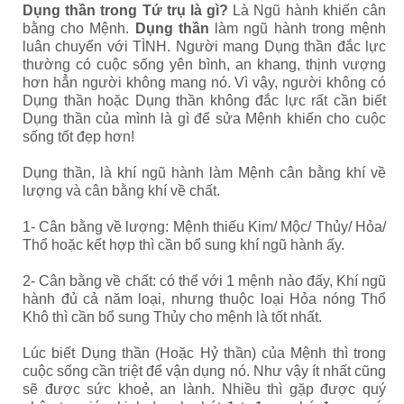
Dụng thần trong Tứ trụ là gì?
Là Ngũ hành khiến cân
bằng cho Mệnh.
Dụng thần
làm ngũ hành trong mệnh
luân chuyển với TÌNH. Người mang Dụng thần đắc lực
thường có cuộc sống yên bình, an khang, thịnh vượng
hơn hẳn người không mang nó. Vì vậy, người không có
Dụng thần hoặc Dụng thần không đắc lực rất cần biết
Dụng thần của mình là gì để sửa Mệnh khiến cho cuộc
sống tốt đẹp hơn!
Dụng thần, là khí ngũ hành làm Mệnh cân bằng khí về
lượng và cân bằng khí về chất.
1- Cân bằng về lượng: Mệnh thiếu Kim/ Mộc/ Thủy/ Hỏa/
Thổ hoặc kết hợp thì cần bổ sung khí ngũ hành ấy.
2- Cân bằng về chất: có thể với 1 mệnh nào đấy, Khí ngũ
hành đủ cả năm loại, nhưng thuộc loại Hỏa nóng Thổ
Khô thì cần bổ sung Thủy cho mệnh là tốt nhất.
Lúc biết Dụng thần (Hoặc Hỷ thần) của Mệnh thì trong
cuộc sống cần triệt để vận dụng nó. Như vậy ít nhất cũng
sẽ được sức khoẻ, an lành. Nhiều thì gặp được quý