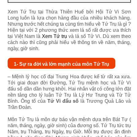
Xem Tứ Trụ tại Thừa Thiên Huế bởi Hội Tử Vi Sơn
Long luôn là lựa chọn hàng đầu của nhiều khách hàng.
Nhưng trước hết chúng ta cùng tìm hiểu về Tứ Trụ là gì ?
Hiện tại với 2 phương thức xem lá số rất được ưa thích
tại Việt Nam là
Xem Tứ trụ
và lá số Tử Vi. Dù xem theo
cách nào thì cũng phải hiểu về thông tin về năm, tháng,
ngày, giờ sinh.
1- Sự ra đời và lớn mạnh của môn Tứ Trụ
– Mệnh lý học cổ đại Trung Hoa được kể từ rất xa xưa.
Tới giai đoạn đời Đường, Tứ Trụ mệnh học và Tử Vi
đẩu số dần dần hưng khởi. Hai nhân vật có công lớn đặt
nền tảng cho lý luận Tứ Trụ là Lý Hư Trung và Từ Tử
Bình. Ông tổ của
Tử Vi đẩu số
là Trương Quả Lão và
Trần Đoàn.
Môn Tứ Trụ là môn dự báo vận mệnh dựa trên Bát Tự (
năm, tháng, ngày, giờ sinh) của đương số. Tứ Trụ tức trụ
Năm, trụ Tháng, trụ Ngày, trụ Giờ. Mỗi trụ được ấn định