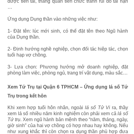
được tiền tài, thăng quan tiến chức tránh rủi do tai nạn
…
Ứng dụng Dụng thần vào những việc như:
1- Đặt tên: lúc mới sinh, có thể đặt tên theo Ngũ hành
của Dụng thần.
2- Định hướng nghề nghiệp, chọn đối tác hiệp tác, chọn
tuổi hạp vợ chồng.
3- Lựa chọn: Phương hướng mở doanh nghiệp, đặt
phòng làm việc, phòng ngủ, trang trí vật dụng, màu sắc…
Xem Tứ Trụ tại Quận 6 TPHCM – Ứng dụng lá số Tứ
Trụ trong kết hôn
Khi xem hợp tuổi hôn nhân, ngoài
lá số Tử Vi
ra, thầy
xem lá số nhiều năm kinh nghiệm còn phải xem cả
lá số
Tứ trụ
. Xem ngũ hành bản mệnh theo “năm, tháng, ngày,
giờ sinh” của hai vợ chồng có hợp nhau hay không. Nếu
như xung khắc thì còn chọn ra dụng thần phù hợp đưa