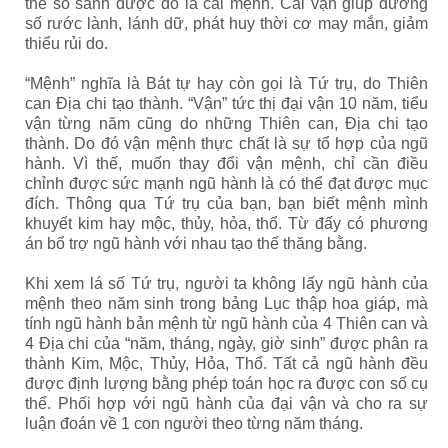
thể so sánh được đó là cải mệnh. Cải vận giúp đương
số rước lành, lánh dữ, phát huy thời cơ may mắn, giảm
thiểu rủi do.
“Mệnh” nghĩa là Bát tự hay còn gọi là Tứ trụ, do Thiên
can Địa chi tạo thành. “Vận” tức thị đại vận 10 năm, tiểu
vận từng năm cũng do những Thiên can, Địa chi tạo
thành. Do đó vận mệnh thực chất là sự tổ hợp của ngũ
hành. Vì thế, muốn thay đổi vận mệnh, chỉ cần điều
chỉnh được sức mạnh ngũ hành là có thể đạt được mục
đích. Thông qua Tứ trụ của bạn, bạn biết mệnh mình
khuyết kim hay mộc, thủy, hỏa, thổ. Từ đấy có phương
án bổ trợ ngũ hành với nhau tạo thế thăng bằng.
Khi xem lá số Tứ trụ, người ta không lấy ngũ hành của
mệnh theo năm sinh trong bảng Lục thập hoa giáp, mà
tính ngũ hành bản mệnh từ ngũ hành của 4 Thiên can và
4 Địa chi của “năm, tháng, ngày, giờ sinh” được phân ra
thành Kim, Mộc, Thủy, Hỏa, Thổ. Tất cả ngũ hành đều
được định lượng bằng phép toán học ra được con số cụ
thể. Phối hợp với ngũ hành của đại vận và cho ra sự
luận đoán về 1 con người theo từng năm tháng.