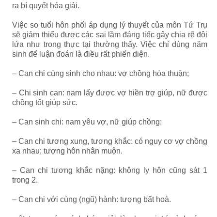
ra bí quyết hóa giải.
Việc so tuổi hôn phối áp dụng lý thuyết của môn Tứ Trụ
sẽ giảm thiểu được các sai lầm đáng tiếc gây chia rẽ đôi
lứa như trong thực tại thường thấy. Việc chỉ dùng năm
sinh để luận đoán là điều rất phiến diện.
– Can chi cùng sinh cho nhau: vợ chồng hòa thuận;
– Chi sinh can: nam lấy được vợ hiền trợ giúp, nữ được
chồng tốt giúp sức.
– Can sinh chi: nam yêu vợ, nữ giúp chồng;
– Can chi tương xung, tương khắc: có nguy cơ vợ chồng
xa nhau; tượng hôn nhân muộn.
– Can chi tương khắc nặng: không ly hôn cũng sát 1
trong 2.
– Can chi với cùng (ngũ) hành: tượng bất hoà.