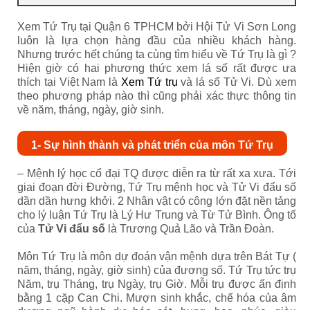
Xem Tứ Trụ tại Quận 6 TPHCM bởi Hội Tử Vi Sơn Long
luôn là lựa chọn hàng đầu của nhiều khách hàng.
Nhưng trước hết chúng ta cùng tìm hiểu về Tứ Trụ là gì ?
Hiện giờ có hai phương thức xem lá số rất được ưa
thích tại Việt Nam là
Xem Tứ trụ
và lá số Tử Vi. Dù xem
theo phương pháp nào thì cũng phải xác thực thông tin
về năm, tháng, ngày, giờ sinh.
1- Sự hình thành và phát triển của môn Tứ Trụ
– Mệnh lý học cổ đại TQ được diễn ra từ rất xa xưa. Tới
giai đoạn đời Đường, Tứ Trụ mệnh học và Tử Vi đẩu số
dần dần hưng khởi. 2 Nhân vật có công lớn đặt nền tảng
cho lý luận Tứ Trụ là Lý Hư Trung và Từ Tử Bình. Ông tổ
của
Tử Vi đẩu số
là Trương Quả Lão và Trần Đoàn.
Môn Tứ Trụ là môn dự đoán vận mệnh dựa trên Bát Tự (
năm, tháng, ngày, giờ sinh) của đương số. Tứ Trụ tức trụ
Năm, trụ Tháng, trụ Ngày, trụ Giờ. Mỗi trụ được ấn định
bằng 1 cặp Can Chi. Mượn sinh khắc, chế hóa của âm