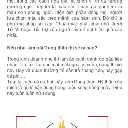
một trong các cách hóa giải là chọn vị trí và hướng
giường ngủ. Tiếp tới là màu sắc “chăn, ga, gối đệm và
màu sơn phòng ngủ”. Hiện giờ, phần đông mọi người
lựa chọn màu sắc theo mệnh của năm sinh. Đó chỉ là
phương pháp sơ cấp. Chuẩn xác nhất phải nhờ
lá số
Tử Vi
hoặc
Tứ Trụ
của người ấy để đạt hiệu quả cao
nhất.
Nếu như làm trái Dụng thần thì sẽ ra sao?
Trong kinh doanh nhẹ thì làm ăn cạnh tranh do gặp tiểu
nhân cản trở. Tai nạn mất mát ngoài ý muốn, nặng thì vỡ
nợ. Hay về quan trường thì cản trở thăng tiến, hay gặp
thị phi …
Tóm lại, nếu có cơ hội, hãy xem Dụng thần, Hỷ thần của
mình là gì để vận dụng trong cuộc sống hàng ngày. Điều
này luôn luôn hữu dụng.