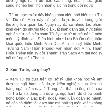
dương ngũ hành dự báo cát, hung, họa, phúc, giàu
sang, nghèo hèn, hôn nhân gia đình trong đời người.
– Tứ trụ học trước đây không phát triển phổ biến như Tử
Vi đẩu số. Môn này cốt yếu được truyền trong giới
thượng lưu quan lại. Ngày nay đã có nhiều tác phẩm
kinh điển do những tác giả xuất thân danh giá, nức tiếng
nghiên cứu và biên soạn.Từ ấy đưa tứ trụ trở nên 1 môn
mệnh lý đỉnh cao. Điển hình như: Lưu Bá Ôn công thần
khai quốc triều Minh. Vạn Dục Anh tiến sỹ triều Minh;
Trương Nam (Thần Phong) văn nhân đời Minh. Thẩm
Hiếu Thiêm tiến sỹ đời Thanh; Trần Sách Am đại học sỹ
nội những triều Thanh…
2- Xem Tứ trụ có gì hay?
– Xem Tứ trụ dựa trên cơ sở lý luận khoa học về âm
dương, ngũ hành đã được kiểm nghiệm qua lịch sử
hàng ngàn năm nay. 1 Trong các thành công nhất của
Tứ Trụ là sử dụng âm dương, ngũ hành để chữa bệnh
trong Đông y. Đặc biệt, ngoài việc luận đoán số mệnh,
nó còn có điểm tốt vượt bậc mà những môn khác không