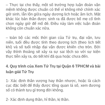
– Thực tại cho thấy, một số trường hợp luận đoán vận
mệnh không được chuẩn có thể vì không nhớ chính xác
giờ sinh, lẫn lộn giữa ngày dương lịch hoặc âm lịch. Mặt
khác lúc bản thân được sinh ra đã được bố mẹ cố tình
chọn ngày giờ để mổ đẻ. Điều này làm việc luận đoán
không còn chuẩn xác nữa.
– toàn bộ các mốc thời gian của Tứ trụ, đại vận, lưu
niên, tuổi đều được tính theo dương lịch (theo lịch tiết
khí) và số tuổi nhập đại vận được khiến cho tròn. Bởi
vậy thỉnh thoảng sẽ xảy ra sự sai lệch so với sự kiện
thực tiễn xảy ra, do tiết khí đã qua hoặc chưa đến.
4. Quy trình của Xem Tứ Trụ tại Quận 6 TPHCM và bài
luận giải Tứ Trụ
1- Xác định thân vượng hay thân nhược, hoặc là cách
cục đặc biệt để thấy được tổng quan lá số, xem đương
số có thành tựu gì trong đời không.
2- Xác định dụng thần, hỉ thần, kị thần.