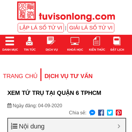
LẬP LÁ SỐ TỬ VI
GIẢI LÁ SỐ TỬ VI
|
DANH MỤC
TIN TỨC
DỊCH VỤ
KHOÁ HỌC
KIẾN THỨC
ĐẶT LỊCH
|
TRANG CHỦ
DỊCH VỤ TƯ VẤN
XEM TỨ TRỤ TẠI QUẬN 6 TPHCM
Ngày đăng: 04-09-2020
Chia sẻ:
Nội dung