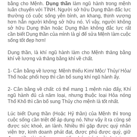
bằng cho Mệnh.
Dụng thần
làm ngũ hành trong mệnh
luân chuyển với TÌNH. Người sở hữu Dụng thần đắc lực
thường có cuộc sống yên bình, an khang, thịnh vượng
hơn hẳn người không sở hữu nó. Vì vậy, người không
sở hữu Dụng thần hoặc Dụng thần không đắc lực rất
cần biết Dụng thần của mình là gì để sửa Mệnh làm cuộc
sống tốt đẹp hơn!
Dụng thần, là khí ngũ hành làm cho Mệnh thăng bằng
khí về lượng và thăng bằng khí về chất.
1- Cân bằng về lượng: Mệnh thiếu Kim/ Mộc/ Thủy/ Hỏa/
Thổ hoặc phối hợp thì cần bổ sung khí ngũ hành ấy.
2- Cân bằng về chất: có thể mang 1 mệnh nào đấy, Khí
ngũ hành đủ cả năm loại, nhưng thuộc loại Hỏa nóng
Thổ Khô thì cần bổ sung Thủy cho mệnh là tốt nhất.
Lúc biết Dụng thần (Hoặc Hỷ thần) của Mệnh thì trong
cuộc sống cần triệt để áp dụng nó. Như vậy ít ra cũng sẽ
được sức khoẻ, an lành. Nhiều thì gặp được quý nhân
viện trợ, kinh doanh phát đạt, được phú được quý, giữ