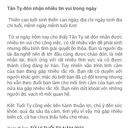
Tân Tỵ đón nhận nhiều tin vui trong ngày
Thiên can tuổi sinh thiên can ngày, địa chi ngày sinh địa
chi tuổi, mệnh ngày mệnh tuổi Kim
Tử vi ngày hôm nay cho thấy Tân Tỵ sẽ đón nhận được
nhiều tin vui cho công việc, có rất nhiều vấn đề phát sinh
nhưng đều bình tĩnh giải quyết ổn thỏa. Bạn là người đa
tài đa nghệ nên đi tới đâu cũng được chào đón, là một
nhân tài, thích ứng với rất nhiều lĩnh vực và có được
thành công đáng tự hào. Tuy nhiên vận trình tình cảm
của bạn đang gặp nhiều rắc rối. Bạn rất có duyên với
người khác giới, mặc dù biết bạn đã có đối tượng nhưng
họ vẫn theo đuổi bạn làm cho mối tình cảm của bạn với
nửa kia gặp nhiều rắc rối. Bạn nên dứt khoát với những
người đó, vạch rõ mối quan hệ.
Kết: Tuổi Tỵ công việc tiến hành thuận lợi, chú ý đến sức
khỏe, quá đa sầu đa cảm, tình yêu vì vậy mà gặp nhiều
biến cố, cả hai chưa thấu hiểu cho nhau.