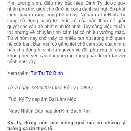
Kim tương sinh, điều này báo hiệu Đinh Tỵ được quý
nhân phù trợ, giúp cho đường công danh sự nghiệp phát
triển thấy rõ ràng trong hôm nay. Ngoài ra thì Đinh Tỵ
cũng sử dụng năng lực vốn có của bản thân để giải
quyết các vấn đề phát sinh tốt nhất. Tuy công việc thuận
lợi nhưng về chuyện tình cảm lại có nhiều vướng mắc.
Tử vi hôm nay chớ thấy có nhiều rạn nứt trong mối quan
hệ của bạn. Bạn nên cố gắng tiết chế cảm xúc của mình,
bạn chủ động hi sinh tự nguyện về đối phương thì cũng
không nên yêu cầu đối phương xung phải đối xử lại với
mình như vậy.
Xem thêm:
Tứ Trụ Tử Bình
Tử vi ngày 23/06/2021 tuổi Kỷ Tỵ ( 1989 )
Tuổi Kỷ Tỵ nạp âm Đại Lâm Mộc
Ngày Nhâm Dần nạp âm Kim Bạch Kim
Kỷ Tỵ đừng nên mơ mộng quá mà có những ý
tưởng xa rời thực tế