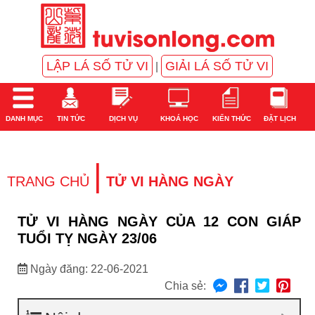
LẬP LÁ SỐ TỬ VI
GIẢI LÁ SỐ TỬ VI
|
DANH MỤC
TIN TỨC
DỊCH VỤ
KHOÁ HỌC
KIẾN THỨC
ĐẶT LỊCH
|
TRANG CHỦ
TỬ VI HÀNG NGÀY
TỬ VI HÀNG NGÀY CỦA 12 CON GIÁP
TUỔI TỴ NGÀY 23/06
Ngày đăng: 22-06-2021
Chia sẻ: