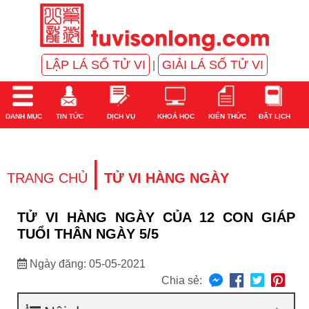
LẬP LÁ SỐ TỬ VI
GIẢI LÁ SỐ TỬ VI
|
DANH MỤC
TIN TỨC
DỊCH VỤ
KHOÁ HỌC
KIẾN THỨC
ĐẶT LỊCH
|
TRANG CHỦ
TỬ VI HÀNG NGÀY
TỬ VI HÀNG NGÀY CỦA 12 CON GIÁP
TUỔI THÂN NGÀY 5/5
Ngày đăng: 05-05-2021
Chia sẻ: