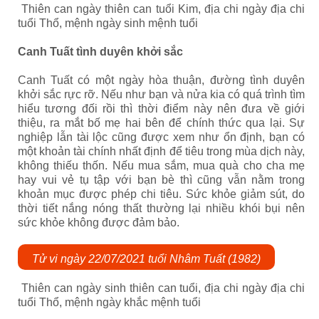
Thiên can ngày thiên can tuổi Kim, địa chi ngày địa chi
tuổi Thổ, mệnh ngày sinh mệnh tuổi
Canh Tuất tình duyên khởi sắc
Canh Tuất có một ngày hòa thuận, đường tình duyên
khởi sắc rực rỡ. Nếu như bạn và nửa kia có quá trình tìm
hiểu tương đối rồi thì thời điểm này nên đưa về giới
thiệu, ra mắt bố mẹ hai bên để chính thức qua lại. Sự
nghiệp lẫn tài lộc cũng được xem như ổn định, bạn có
một khoản tài chính nhất định để tiêu trong mùa dịch này,
không thiếu thốn. Nếu mua sắm, mua quà cho cha mẹ
hay vui vẻ tụ tập với bạn bè thì cũng vẫn nằm trong
khoản mục được phép chi tiêu. Sức khỏe giảm sút, do
thời tiết nắng nóng thất thường lại nhiều khói bụi nên
sức khỏe không được đảm bảo.
Tử vi ngày 22/07/2021 tuổi Nhâm Tuất (1982)
Thiên can ngày sinh thiên can tuổi, địa chi ngày địa chi
tuổi Thổ, mệnh ngày khắc mệnh tuổi