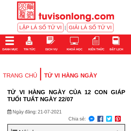
LẬP LÁ SỐ TỬ VI
GIẢI LÁ SỐ TỬ VI
|
DANH MỤC
TIN TỨC
DỊCH VỤ
KHOÁ HỌC
KIẾN THỨC
ĐẶT LỊCH
|
TRANG CHỦ
TỬ VI HÀNG NGÀY
TỬ VI HÀNG NGÀY CỦA 12 CON GIÁP
TUỔI TUẤT NGÀY 22/07
Ngày đăng: 21-07-2021
Chia sẻ: