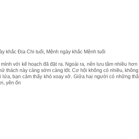
ày khắc Địa Chi tuổi, Mệnh ngày khắc Mệnh tuổi
mình với kế hoạch đã đặt ra. Ngoài ra, nên lưu tâm nhiều hơn
hử thách này càng sớm càng tốt. Cơ hội không có nhiều, không 
ôi lứa, bạn cảm thấy khó xoay xở. Giữa hai người có những th
ơi, yên ổn