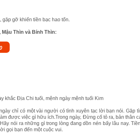
 gặp gỡ khiến tiền bạc hao tổn.
, Mậu Thìn và Bính Thìn:
00
ày khắc Địa Chi tuổi, mệnh ngày mệnh tuổi Kim
ngày chỉ có một vài người có tình xuyên tạc lời bạn nói. Gặp t
àm được việc gì hữu ích.Trong ngày, Đừng cố tỏ ra, bản thân c
Hãy nói ra những gì trong lòng đang dồn nén bấy lâu nay. Ti
ời gọi bạn đến một cuộc vui.