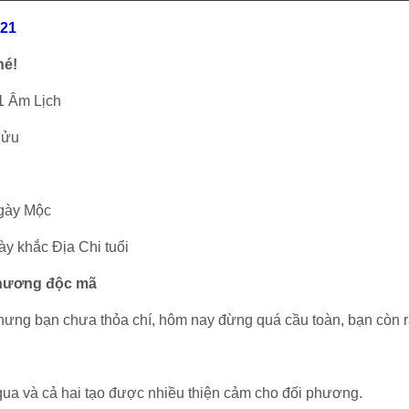
021
hé!
1 Âm Lịch
Sửu
ngày Mộc
ày khắc Địa Chi tuổi
 thương độc mã
hưng bạn chưa thỏa chí, hôm nay đừng quá cầu toàn, bạn còn rấ
 qua và cả hai tạo được nhiều thiện cảm cho đối phương.