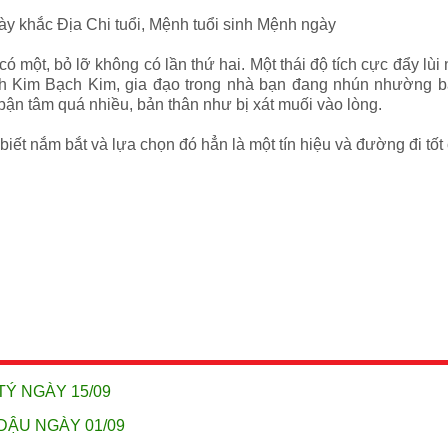
ày khắc Địa Chi tuổi, Mệnh tuổi sinh Mệnh ngày
có một, bỏ lỡ không có lần thứ hai. Một thái độ tích cực đẩy lùi 
nh Kim Bạch Kim, gia đạo trong nhà bạn đang nhún nhường bạn
ận tâm quá nhiều, bản thân như bị xát muối vào lòng.
biết nắm bắt và lựa chọn đó hẳn là một tín hiệu và đường đi tốt 
TÝ NGÀY 15/09
DẬU NGÀY 01/09