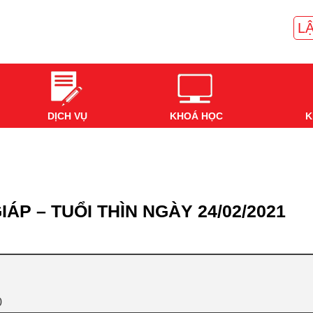
LẬ
DỊCH VỤ
KHOÁ HỌC
K
ÁP – TUỔI THÌN NGÀY 24/02/2021
0