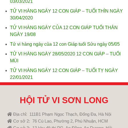
03/03/2021
TỬ VI HÀNG NGÀY 12 CON GIÁP – TUỔI THÌN NGÀY
30/04/2020
TỬ VI HÀNG NGÀY CỦA 12 CON GIÁP TUỔI THÂN
NGÀY 19/08
Tử vi hàng ngày của 12 con Giáp tuổi Sửu ngày 05/05
TỬ VI HÀNG NGÀY 28/05/2020 12 CON GIÁP – TUỔI
MÙI
TỬ VI HÀNG NGÀY 12 CON GIÁP – TUỔI TỴ NGÀY
22/01/2021
HỘI TỬ VI SƠN LONG
Địa chỉ: 111B1 Phạm Ngọc Thạch, Đống Đa, Hà Nội
Cơ sở 2: 76 Cù Lao, Phường 2, Phú Nhuận, HCM
Cơ sở 3: 13 khu đô thị PG, An Đồng, An Dương, Hải