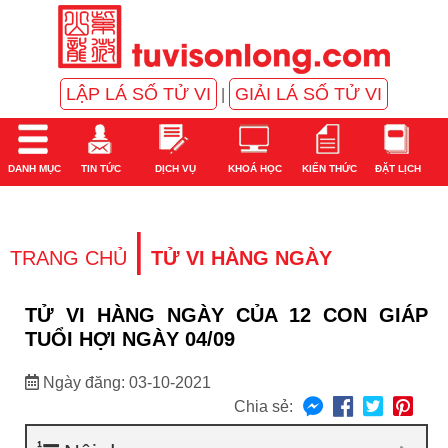
LẬP LÁ SỐ TỬ VI
GIẢI LÁ SỐ TỬ VI
|
DANH MỤC
TIN TỨC
DỊCH VỤ
KHOÁ HỌC
KIẾN THỨC
ĐẶT LỊCH
|
TRANG CHỦ
TỬ VI HÀNG NGÀY
TỬ VI HÀNG NGÀY CỦA 12 CON GIÁP
TUỔI HỢI NGÀY 04/09
Ngày đăng: 03-10-2021
Chia sẻ: