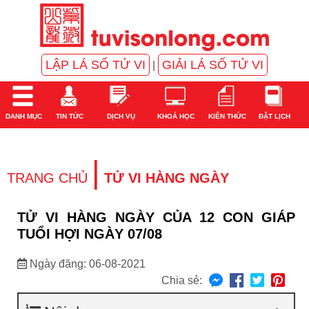
LẬP LÁ SỐ TỬ VI
GIẢI LÁ SỐ TỬ VI
|
DANH MỤC
TIN TỨC
DỊCH VỤ
KHOÁ HỌC
KIẾN THỨC
ĐẶT LỊCH
|
TRANG CHỦ
TỬ VI HÀNG NGÀY
TỬ VI HÀNG NGÀY CỦA 12 CON GIÁP
TUỔI HỢI NGÀY 07/08
Ngày đăng: 06-08-2021
Chia sẻ: