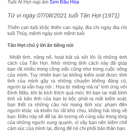
Tuổi Ất Hợi nạp âm
Sơn Đầu Hỏa
Tử vi ngày 07/08/2021 tuổi Tân Hợi (1971)
Thiên can tuổi khắc thiên can ngày, địa chi ngày địa chi
tuổi Thủy, mệnh ngày sinh mệnh tuổi
Tân Hợi chú ý lời ăn tiếng nói
Nhiệt tình, năng nổ, hoạt bát và xởi lởi là những tinh
cách của Tân Hợi. Nhờ những tính cách này đã giúp
bạn rất nhiều trong công việc cũng như trong cuộc sống
của mình. Tuy nhiên bạn lại không kiểm soát được tính
tình của mình gây ra những chuyện không đáng có,
người ta vẫn hay nói : Họa từ miệng mà ra” linh ứng với
Đinh Mão, khi bị kích thích quá mức thì bạn lại mất bình
tinh và bản tính của bạn bị bộc phát ra mất kiểm soát,
bạn thốt ra những câu nói mang tính xúc phạm đến
người khác và khiến họ rất khó chịu, không hài lòng về
bạn. Điều này sẽ để lại ấn tượng vô cùng xấu trong lòng
của những người xung quanh, vì vậy bạn nên kiềm chế
cảm xúc của mình lại, đừng để nó chi phối bản thân
bạn.