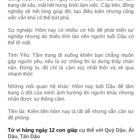
trạng rất xấu, mất hết hứng khởi làm việc. Cấp trên, đồng
nghiệp sẽ hết lòng giúp đỡ, tạo điều kiện nhưng công
việc vẫn khó có thể bứt phá.
Sự nghiệp: Hôm nay có nhiều cơ hội để phát triển sự
nghiệp nhưng do thiếu tỉnh táo nên người tuổi Dậu có
thể lỡ mất.
Tình Yêu: Tâm trạng đi xuống khiến bạn chẳng muốn
gặp người yêu, nếu là vợ chồng thì tự dưng thấy chán
nản. Đừng lo, đó chỉ là cảm xúc nhất thời và sẽ qua
nhanh thôi!
Những mối quan hệ khác: Hôm nay tuổi Dậu để tâm
trạng ủ dột của mình ảnh hưởng tới người khác nhưng
nhận được sự thông cảm.
Tiền tài: Kiếm tiền hôm nay là rất dễ nhưng vẫn cần sự
đề phòng.
Tử vi hàng ngày 12 con giáp
c
ụ thể với Quý Dậu, Ất
Dậu, Tân Dậu