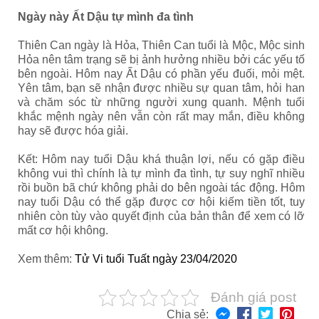
Ngày này Ất Dậu tự mình đa tình
Thiên Can ngày là Hỏa, Thiên Can tuổi là Mộc, Mộc sinh
Hỏa nên tâm trạng sẽ bị ảnh hưởng nhiều bởi các yếu tố
bên ngoài. Hôm nay Ất Dậu có phần yếu đuối, mỏi mệt.
Yên tâm, bạn sẽ nhận được nhiều sự quan tâm, hỏi han
và chăm sóc từ những người xung quanh. Mệnh tuổi
khắc mệnh ngày nên vẫn còn rất may mắn, điều không
hay sẽ được hóa giải.
Kết: Hôm nay tuổi Dậu khá thuận lợi, nếu có gặp điều
không vui thì chính là tự mình đa tình, tự suy nghĩ nhiều
rồi buồn bã chứ không phải do bên ngoài tác động. Hôm
nay tuổi Dậu có thể gặp được cơ hội kiếm tiền tốt, tuy
nhiên còn tùy vào quyết định của bản thân để xem có lỡ
mất cơ hội không.
Xem thêm:
Tử Vi tuổi Tuất ngày 23/04/2020
Đánh giá post
Chia sẻ: