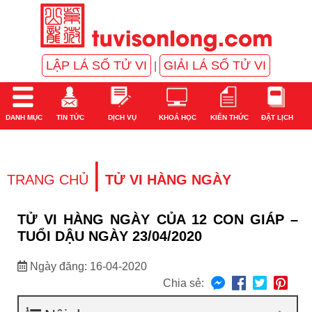
LẬP LÁ SỐ TỬ VI
GIẢI LÁ SỐ TỬ VI
|
DANH MỤC
TIN TỨC
DỊCH VỤ
KHOÁ HỌC
KIẾN THỨC
ĐẶT LỊCH
|
TRANG CHỦ
TỬ VI HÀNG NGÀY
TỬ VI HÀNG NGÀY CỦA 12 CON GIÁP –
TUỔI DẬU NGÀY 23/04/2020
Ngày đăng: 16-04-2020
Chia sẻ: