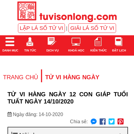
LẬP LÁ SỐ TỬ VI
GIẢI LÁ SỐ TỬ VI
|
DANH MỤC
TIN TỨC
DỊCH VỤ
KHOÁ HỌC
KIẾN THỨC
ĐẶT LỊCH
|
TRANG CHỦ
TỬ VI HÀNG NGÀY
TỬ VI HÀNG NGÀY 12 CON GIÁP TUỔI
TUẤT NGÀY 14/10/2020
Ngày đăng: 14-10-2020
Chia sẻ: