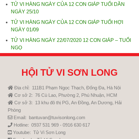
TỬ VI HÀNG NGÀY CỦA 12 CON GIÁP TUỔI DẦN
NGÀY 25/10
TỬ VI HÀNG NGÀY CỦA 12 CON GIÁP TUỔI HỢI
NGÀY 01/09
TỬ VI HÀNG NGÀY 22/07/2020 12 CON GIÁP – TUỔI
NGỌ
HỘI TỬ VI SƠN LONG
Địa chỉ: 111B1 Phạm Ngọc Thạch, Đống Đa, Hà Nội
Cơ sở 2: 76 Cù Lao, Phường 2, Phú Nhuận, HCM
Cơ sở 3: 13 khu đô thị PG, An Đồng, An Dương, Hải
Phòng
Email: bantuvan@tuvisonlong.com
Hotline: 0937 531 969 - 0916 630 617
Youtube:
Tử Vi Sơn Long