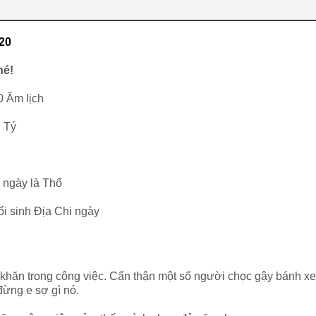
20
hé!
0 Âm lịch
 Tý
 ngày là Thổ
ổi sinh Địa Chi ngày
khăn trong công việc. Cẩn thận một số người chọc gậy bánh xe
 đừng e sợ gì nó.