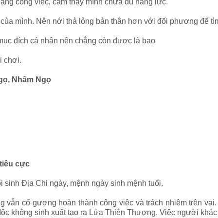
nặng công việc, cảm thấy mình chưa đủ năng lực.
c của mình. Nên nới thả lỏng bản thân hơn với đối phương để t
 mục đích cá nhân nên chẳng còn được là bao
i chơi.
Ngọ, Nhâm Ngọ
tiêu cực
ổi sinh Địa Chi ngày, mệnh ngày sinh mệnh tuổi.
 vẫn cố gượng hoàn thành công việc và trách nhiệm trên vai. 
Mộc không sinh xuất tạo ra Lửa Thiên Thượng. Việc người khác 