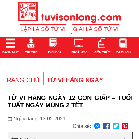
LẬP LÁ SỐ TỬ VI
GIẢI LÁ SỐ TỬ VI
|
DANH MỤC
TIN TỨC
DỊCH VỤ
KHOÁ HỌC
KIẾN THỨC
ĐẶT LỊCH
|
TRANG CHỦ
TỬ VI HÀNG NGÀY
TỬ VI HÀNG NGÀY 12 CON GIÁP – TUỔI
TUẤT NGÀY MÙNG 2 TẾT
Ngày đăng: 13-02-2021
Chia sẻ: