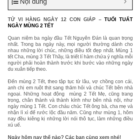
Nội dung
TỬ VI HÀNG NGÀY 12 CON GIÁP –
TUỔI TUẤT
NGÀY MÙNG 2 TẾT
Quan niệm ba ngày đầu Tết Nguyên Đán là quan trọng
nhất. Trong ba ngày này, mọi người thường dành cho
nhau những lời chúc, những điều tốt đẹp nhất. Mùng 1
tết Cha, mùng 3 Tết Thầy, là triết lí hàm chứa ý nghĩa mỗi
người phải hoàn thành trước khi bước vào những ngày
du xuân tiếp theo.
Đến mùng 2 Tết, theo tập tục từ lâu, vợ chồng con cái,
anh chị em ruột thịt sang thăm hỏi và chúc Tết bên nhà
ngoại. Những hoạt động mùng 2 Tết Mẹ, cũng trang
trọng, chân thành và thành kính như bên nhà nội, như
ngày mùng 1 Tết. Con cháu chúc Tết ông bà, cha mẹ và
nhận lì xì để rước lộc đầu năm. Cũng như mùng 1, hôm
nay đều kiêng kị những lời nói thô tục, làm những điều
xú uế.
Ngày hôm nay thế nào? Các bạn cùng xem nhé!