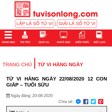
LẬP LÁ SỐ TỬ VI
GIẢI LÁ SỐ TỬ VI
|
DANH MỤC
TIN TỨC
DỊCH VỤ
KHOÁ HỌC
KIẾN THỨC
ĐẶT LỊCH
|
TRANG CHỦ
TỬ VI HÀNG NGÀY
TỬ VI HÀNG NGÀY 22/08/2020 12 CON
GIÁP – TUỔI SỬU
Ngày đăng: 20-08-2020
Chia sẻ: