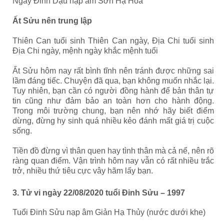
Ngày Đinh Dậu nạp âm Sơn Hạ Hỏa
Ất Sửu nên trung lập
Thiên Can tuổi sinh Thiên Can ngày, Địa Chi tuổi sinh
Địa Chi ngày, mệnh ngày khắc mệnh tuổi
Ất Sửu hôm nay rất bình tĩnh nên tránh được những sai
lầm đáng tiếc. Chuyện đã qua, bạn không muốn nhắc lại.
Tuy nhiên, bạn cần có người đồng hành để bản thân tự
tin cũng như đảm bảo an toàn hơn cho hành động.
Trong môi trường chung, bạn nên nhớ hãy biết điểm
dừng, đừng hy sinh quá nhiều kẻo đánh mất giá trị cuộc
sống.
Tiền đồ đừng vì thân quen hay tình thân mà cả nể, nên rõ
ràng quan điểm. Vận trình hôm nay vẫn có rất nhiều trắc
trở, nhiều thứ tiêu cực vây hãm lấy bạn.
3. Tử vi ngày 22/08/2020 tuổi Đinh Sửu – 1997
Tuổi Đinh Sửu nạp âm Giản Hạ Thủy (nước dưới khe)