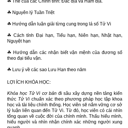
☘ Thế của các Chính tinh: Đắc địa và Hãm địa.
☘ Nguyên lý Tuần Triệt
☘ Hướng dẫn luận giải từng cung trong lá số Tử Vi
☘ Cách tính Đại hạn, Tiểu hạn, Niên hạn, Nhật hạn,
Nguyệt hạn
☘ Hướng dẫn các nhận biết vận mệnh của đương số
theo đại tiểu vận.
☘ Lưu ý về các sao Lưu Hạn theo năm
LỢI ÍCH KHÓA HỌC:
Khóa học Tử Vi
cơ bản
đi sâu xây dựng nền tảng kiến
thức
Tử Vi
chuẩn xác theo phương pháp học tập khoa
học và tài liệu chính thống. Học viên sẽ nắm vững cơ sở
lý luận liên quan đến Tử Vi. Từ đó, học viên có cái nhìn
tổng quan về cuộc đời của chính mình. Thấu hiểu mình,
hiểu người và nhìn nhận chính xác những người xung
quanh.