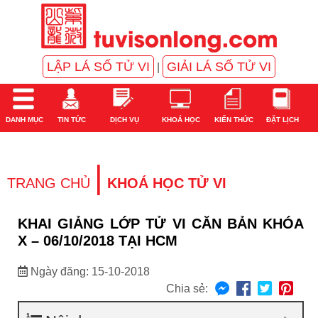
LẬP LÁ SỐ TỬ VI
GIẢI LÁ SỐ TỬ VI
|
DANH MỤC
TIN TỨC
DỊCH VỤ
KHOÁ HỌC
KIẾN THỨC
ĐẶT LỊCH
|
TRANG CHỦ
KHOÁ HỌC TỬ VI
KHAI GIẢNG LỚP TỬ VI CĂN BẢN KHÓA
X – 06/10/2018 TẠI HCM
Ngày đăng: 15-10-2018
Chia sẻ: