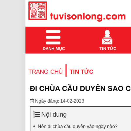
DANH MỤC
TIN TỨC
|
TRANG CHỦ
TIN TỨC
ĐI CHÙA CẦU DUYÊN SAO 
Ngày đăng: 14-02-2023
Nội dung
Nên đi chùa cầu duyên vào ngày nào?