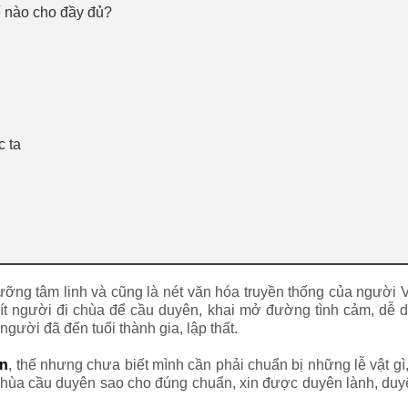
ế nào cho đầy đủ?
c ta
ưỡng tâm linh và cũng là nét văn hóa truyền thống của người V
t người đi chùa để cầu duyên, khai mở đường tình cảm, dễ dà
ười đã đến tuổi thành gia, lập thất.
ên
, thế nhưng chưa biết mình cần phải chuẩn bị những lễ vật gì,
hùa cầu duyên sao cho đúng chuẩn, xin được duyên lành, duyê