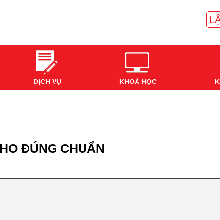
LẬ
DỊCH VỤ
KHOÁ HỌC
K
CHO ĐÚNG CHUẨN