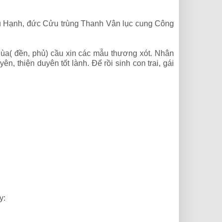
ễu Hạnh, đức Cửu trùng Thanh Vân lục cung Công
 chùa( đền, phủ) cầu xin các mẫu thương xót. Nhân
thiện duyên tốt lành. Để rồi sinh con trai, gái
y: