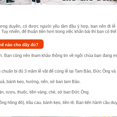
ương duyên, có được người yêu tâm đầu ý hợp, bạn nên đi lễ
. Tuy nhiên, để thuận tiện hơn trong việc khấn bái thì bạn có 
thế nào cho đầy đủ?
h. Bạn cũng nên tham khảo thông tin về ngôi chùa bạn đang muố
n chuẩn bị đủ 3 mâm lễ vật để cúng lễ tại Tam Bảo, Đức Ông và
uả, bánh kẹo, hướng, nến, sớ ban tam Bảo.
n, rượu, thuốc, tiền vàng, chè, sớ ban Đức Ông.
ng hồng đỏ), trầu cau, bánh kẹo, tiền lẽ. Bạn tiến hành cầu d