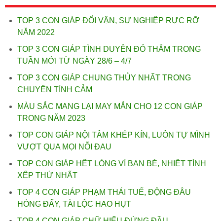
TOP 3 CON GIÁP ĐỔI VẬN, SỰ NGHIỆP RỰC RỠ
NĂM 2022
TOP 3 CON GIÁP TÌNH DUYÊN ĐỎ THẮM TRONG
TUẦN MỚI TỪ NGÀY 28/6 – 4/7
TOP 3 CON GIÁP CHUNG THỦY NHẤT TRONG
CHUYỆN TÌNH CẢM
MÀU SẮC MANG LẠI MAY MẮN CHO 12 CON GIÁP
TRONG NĂM 2023
TOP CON GIÁP NỘI TÂM KHÉP KÍN, LUÔN TỰ MÌNH
VƯỢT QUA MỌI NỖI ĐAU
TOP CON GIÁP HẾT LÒNG VÌ BẠN BÈ, NHIỆT TÌNH
XẾP THỨ NHẤT
TOP 4 CON GIÁP PHẠM THÁI TUẾ, ĐỘNG ĐÂU
HỎNG ĐẤY, TÀI LỘC HAO HỤT
TOP 4 CON GIÁP CHỮ HIẾU ĐỨNG ĐẦU