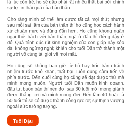
là lúc còn trẻ, họ sẽ gặp phải rất nhiều thất bại bởi chính
sự tự tin thái quá của bản thân.
Cho rằng mình có thể làm được tất cả mọi thứ; nhưng
sau mỗi sai lầm của bản thân thì họ cũng học cách hành
xử chuẩn mực và đúng đắn hơn. Họ cũng không ngần
ngại thử thách với bản thân; ngã ở đâu thì đứng dậy ở
đó. Quá trình đúc rút kinh nghiệm của con giáp này kéo
dài không ngừng nghỉ; khiến cho tuổi Dần trở thành một
người vô cùng tài giỏi về mọi mặt.
Họ cũng sẽ không bao giờ từ bỏ hay trốn tránh trách
nhiệm trước khó khăn, thất bại; luôn dũng cảm tiến về
phía trước. Đến cuối cùng họ cũng sẽ đạt được thứ mà
mình mong muốn. Người tuổi Dần muốn kinh doanh,
đầu tư, buôn bán thì nên đợi sau 30 tuổi mới mong giành
được thắng lợi mà mình mong đợi. Đến tầm 40 hoặc là
50 tuổi thì sẽ có được thành công rực rỡ; sự thịnh vượng
ngoài sức tưởng tượng.
Tuổi Dậu