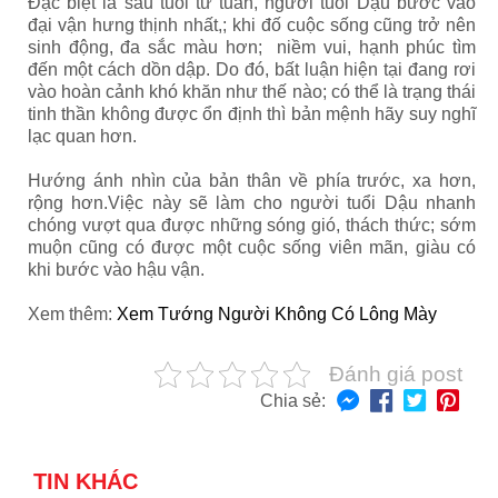
Đặc biệt là sau tuổi tứ tuần, người tuổi Dậu bước vào
đại vận hưng thịnh nhất,; khi đố cuộc sống cũng trở nên
sinh động, đa sắc màu hơn; niềm vui, hạnh phúc tìm
đến một cách dồn dập. Do đó, bất luận hiện tại đang rơi
vào hoàn cảnh khó khăn như thế nào; có thể là trạng thái
tinh thần không được ổn định thì bản mệnh hãy suy nghĩ
lạc quan hơn.
Hướng ánh nhìn của bản thân về phía trước, xa hơn,
rộng hơn.Việc này sẽ làm cho người tuổi Dậu nhanh
chóng vượt qua được những sóng gió, thách thức; sớm
muộn cũng có được một cuộc sống viên mãn, giàu có
khi bước vào hậu vận.
Xem thêm:
Xem Tướng Người Không Có Lông Mày
Đánh giá post
Chia sẻ:
TIN KHÁC