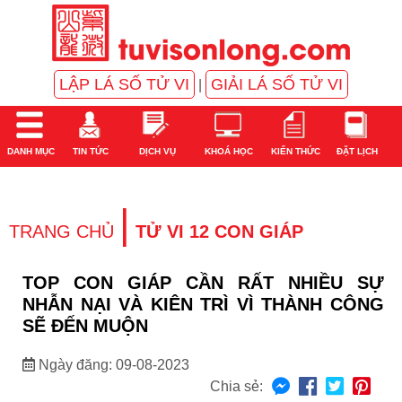
LẬP LÁ SỐ TỬ VI
GIẢI LÁ SỐ TỬ VI
|
DANH MỤC
TIN TỨC
DỊCH VỤ
KHOÁ HỌC
KIẾN THỨC
ĐẶT LỊCH
|
TRANG CHỦ
TỬ VI 12 CON GIÁP
TOP CON GIÁP CẦN RẤT NHIỀU SỰ
NHẪN NẠI VÀ KIÊN TRÌ VÌ THÀNH CÔNG
SẼ ĐẾN MUỘN
Ngày đăng: 09-08-2023
Chia sẻ: