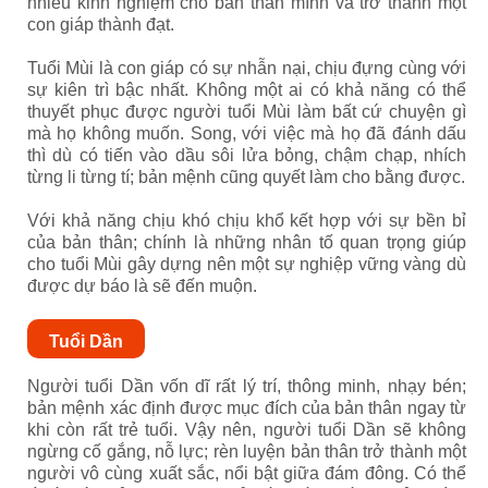
nhiều kinh nghiệm cho bản thân mình và trở thành một
con giáp thành đạt.
Tuổi Mùi là con giáp có sự nhẫn nại, chịu đựng cùng với
sự kiên trì bậc nhất. Không một ai có khả năng có thể
thuyết phục được người tuổi Mùi làm bất cứ chuyện gì
mà họ không muốn. Song, với việc mà họ đã đánh dấu
thì dù có tiến vào dầu sôi lửa bỏng, chậm chạp, nhích
từng li từng tí; bản mệnh cũng quyết làm cho bằng được.
Với khả năng chịu khó chịu khổ kết hợp với sự bền bỉ
của bản thân; chính là những nhân tố quan trọng giúp
cho tuổi Mùi gây dựng nên một sự nghiệp vững vàng dù
được dự báo là sẽ đến muộn.
Tuổi Dần
Người tuổi Dần vốn dĩ rất lý trí, thông minh, nhạy bén;
bản mệnh xác định được mục đích của bản thân ngay từ
khi còn rất trẻ tuổi. Vậy nên, người tuổi Dần sẽ không
ngừng cố gắng, nỗ lực; rèn luyện bản thân trở thành một
người vô cùng xuất sắc, nổi bật giữa đám đông. Có thể