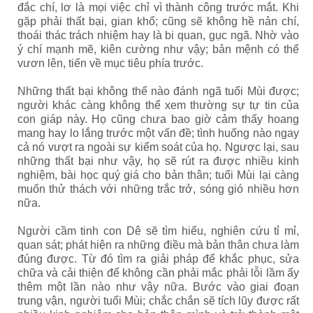
đắc chí, lơ là mọi việc chỉ vì thành công trước mắt. Khi
gặp phải thất bại, gian khổ; cũng sẽ không hề nản chí,
thoái thác trách nhiệm hay là bi quan, gục ngã. Nhờ vào
ý chí mạnh mẽ, kiên cường như vậy; bản mệnh có thể
vươn lên, tiến về mục tiêu phía trước.
Những thất bại không thể nào đánh ngã tuổi Mùi được;
người khác càng không thể xem thường sự tự tin của
con giáp này. Họ cũng chưa bao giờ cảm thấy hoang
mang hay lo lắng trước một vấn đề; tình huống nào ngay
cả nó vượt ra ngoài sự kiểm soát của họ. Ngược lại, sau
những thất bại như vậy, họ sẽ rút ra được nhiều kinh
nghiệm, bài học quý giá cho bản thân; tuổi Mùi lại càng
muốn thử thách với những trắc trở, sóng gió nhiều hơn
nữa.
Người cầm tinh con Dê sẽ tìm hiểu, nghiên cứu tỉ mỉ,
quan sát; phát hiện ra những điều mà bản thân chưa làm
đúng được. Từ đó tìm ra giải pháp để khắc phục, sửa
chữa và cải thiện để không cần phải mắc phải lỗi lầm ấy
thêm một lần nào như vậy nữa. Bước vào giai đoạn
trung vận, người tuổi Mùi; chắc chắn sẽ tích lũy được rất