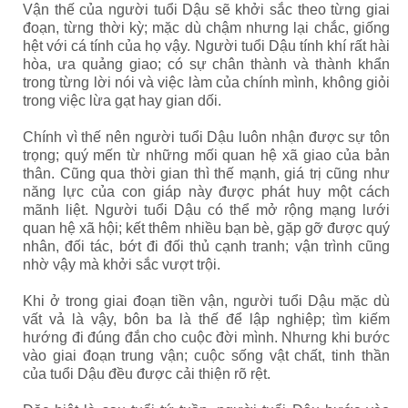
Vận thế của người tuổi Dậu sẽ khởi sắc theo từng giai
đoạn, từng thời kỳ; mặc dù chậm nhưng lại chắc, giống
hệt với cá tính của họ vậy. Người tuổi Dậu tính khí rất hài
hòa, ưa quảng giao; có sự chân thành và thành khẩn
trong từng lời nói và việc làm của chính mình, không giỏi
trong việc lừa gạt hay gian dối.
Chính vì thế nên người tuổi Dậu luôn nhận được sự tôn
trọng; quý mến từ những mối quan hệ xã giao của bản
thân. Cũng qua thời gian thì thế mạnh, giá trị cũng như
năng lực của con giáp này được phát huy một cách
mãnh liệt. Người tuổi Dậu có thể mở rộng mạng lưới
quan hệ xã hội; kết thêm nhiều bạn bè, gặp gỡ được quý
nhân, đối tác, bớt đi đối thủ cạnh tranh; vận trình cũng
nhờ vậy mà khởi sắc vượt trội.
Khi ở trong giai đoạn tiền vận, người tuổi Dậu mặc dù
vất vả là vậy, bôn ba là thế để lập nghiệp; tìm kiếm
hướng đi đúng đắn cho cuộc đời mình. Nhưng khi bước
vào giai đoạn trung vận; cuộc sống vật chất, tinh thần
của tuổi Dậu đều được cải thiện rõ rệt.