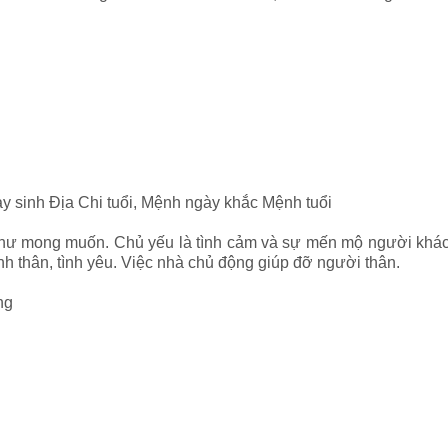
ày sinh Địa Chi tuổi, Mệnh ngày khắc Mệnh tuổi
ư mong muốn. Chủ yếu là tình cảm và sự mến mộ người khác d
h thân, tình yêu. Việc nhà chủ động giúp đỡ người thân.
ng