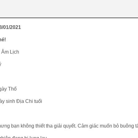
/01/2021
hé!
0 Âm Lịch
ý
ngày Thổ
y sinh Địa Chi tuổi
hưng bạn không thiết tha giải quyết. Cảm giác muốn bỏ buông tấ