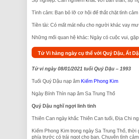
Sự nghiệp: Cần nghiêm khắc với bản thân, sự n
Tình cảm: Bạn bỏ lỡ cơ hội để thắt chặt tình cả
Tiền tài: Có mất mát nếu cho người khác vay mư
Những mối quan hệ khác: Ngày có cuộc vui, gặp 
Tử Vi hàng ngày cụ thể với Quý Dậu, Ất D
Tử vi ngày 08/01/2021 tuổi Quý Dậu – 1993
Tuổi Quý Dậu nạp âm
Kiếm Phong Kim
Ngày Bính Thìn nạp âm Sa Trung Thổ
Quý Dậu nghĩ ngợi linh tinh
Thiên Can ngày khắc Thiên Can tuổi, Địa Chi ng
Kiếm Phong Kim trong ngày Sa Trung Thổ, thời 
phía trước có trái ngọt cho bạn. Chuyện tình c