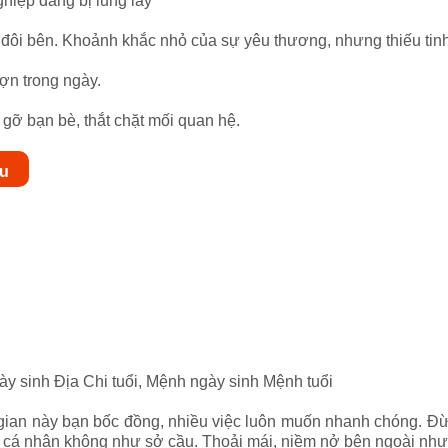
ghiệp đang bị lung lay
m đôi bên. Khoảnh khắc nhỏ của sự yêu thương, nhưng thiếu tinh
ợn trong ngày.
gỡ bạn bè, thắt chặt mối quan hệ.
ậu
ày sinh Địa Chi tuổi, Mệnh ngày sinh Mệnh tuổi
gian này bạn bốc đồng, nhiều việc luôn muốn nhanh chóng. Đừ
ảm cá nhân không như sở cầu. Thoải mái, niềm nở bên ngoài như