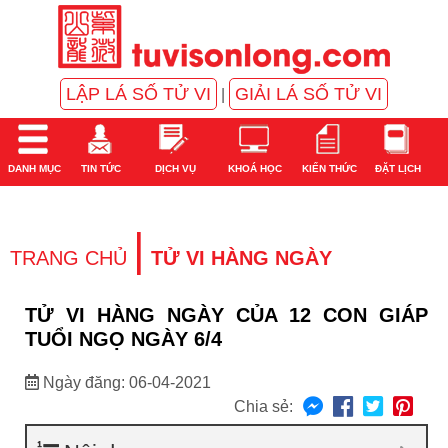
LẬP LÁ SỐ TỬ VI
GIẢI LÁ SỐ TỬ VI
|
DANH MỤC
TIN TỨC
DỊCH VỤ
KHOÁ HỌC
KIẾN THỨC
ĐẶT LỊCH
|
TRANG CHỦ
TỬ VI HÀNG NGÀY
TỬ VI HÀNG NGÀY CỦA 12 CON GIÁP
TUỔI NGỌ NGÀY 6/4
Ngày đăng: 06-04-2021
Chia sẻ: