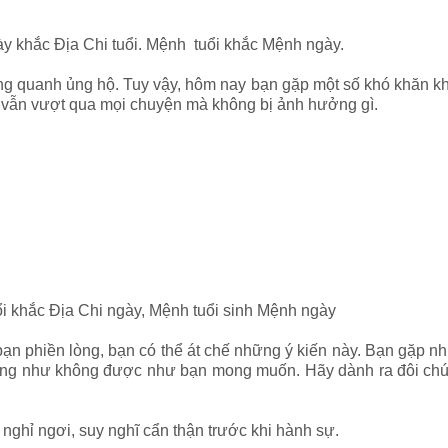
ày khắc Địa Chi tuổi. Mệnh tuổi khắc Mệnh ngày.
 quanh ủng hộ. Tuy vậy, hôm nay bạn gặp một số khó khăn kh
n vẫn vượt qua mọi chuyện mà không bị ảnh hưởng gì.
ổi khắc Địa Chi ngày, Mệnh tuổi sinh Mệnh ngày
n phiền lòng, bạn có thể át chế những ý kiến này. Bạn gặp nh
ờng như không được như bạn mong muốn. Hãy dành ra đôi chút 
nghỉ ngơi, suy nghĩ cẩn thận trước khi hành sự.