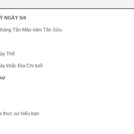
Ý NGÀY 5/4
i tháng Tân Mão năm Tân Sửu
gày Thổ
ày khắc Địa Chi tuổi
 sự
a thực sự hiểu bạn