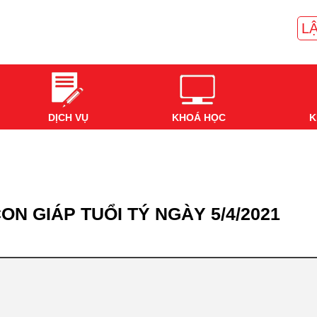
LẬ
DỊCH VỤ
KHOÁ HỌC
K
ON GIÁP TUỔI TÝ NGÀY 5/4/2021