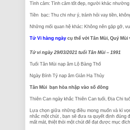
Tình cảm: Tình cảm tốt đẹp, người khác nhường 
Tiền bạc: Thu chi như ý, tránh hỏi vay tiền, không
Những mối quan hệ khác: Không nên gặp gỡ, vu
Tử Vi hàng ngày
cụ thể với Tân Mùi, Quý Mùi
Tử vi ngày 29/03/2021 tuổi Tân Mùi – 1991
Tuổi Tân Mùi nạp âm Lộ Bàng Thổ
Ngày Bính Tý nạp âm Giản Hạ Thủy
Tân Mùi bạn hòa nhập vào số đông
Thiên Can ngày khắc Thiên Can tuổi, Địa Chi tu
Lựa chọn giữa những điều mong muốn và kì vọn
nhắc một chút , bạn sẽ đưa ra quyết định đúng đ
mất mát, thiệt thòi một chút để đạt được mục đíc