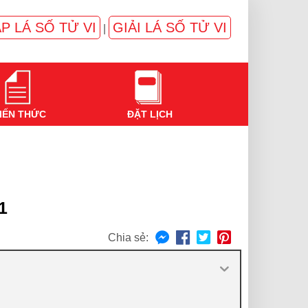
P LÁ SỐ TỬ VI
GIẢI LÁ SỐ TỬ VI
|
IẾN THỨC
ĐẶT LỊCH
1
Chia sẻ: