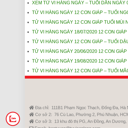
XEM TỬ VI HÀNG NGÀY – TUỔI DẦN NGÀY 0
TỬ VI HÀNG NGÀY 12 CON GIÁP – TUỔI NGỌ
TỬ VI HÀNG NGÀY 12 CON GIÁP TUỔI MÙI N
TỬ VI HÀNG NGÀY 18/07/2020 12 CON GIÁP
TỬ VI HÀNG NGÀY 12 CON GIÁP – TUỔI DẬU
TỬ VI HÀNG NGÀY 20/06/2020 12 CON GIÁP 
TỬ VI HÀNG NGÀY 19/08/2020 12 CON GIÁP
TỬ VI HÀNG NGÀY 12 CON GIÁP – TUỔI MÃO
Địa chỉ: 111B1 Phạm Ngọc Thạch, Đống Đa, Hà 
Cơ sở 2: 76 Cù Lao, Phường 2, Phú Nhuận, HC
Cơ sở 3: 13 khu đô thị PG, An Đồng, An Dương,