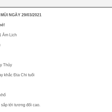
MÙI NGÀY 29/03/2021
hé!
1 Âm Lịch
u
ày Thủy
y khắc Địa Chi tuổi
 khổ
 sắp tới tương đối cao.