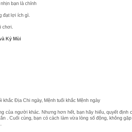
nhịn bạn là chính
 đạt lợi ích gì.
i chơi.
 và Kỷ Mùi
ổi khắc Địa Chi ngày, Mệnh tuổi khắc Mệnh ngày
g của người khác. Nhưng hơn hết, bạn hãy hiểu, quyết định 
ắn . Cuối cùng, bạn có cách làm vừa lòng số động, không gặp n
h.