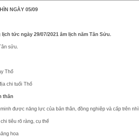
HÌN NGÀY 05/09
 lịch tức ngày 29/07/2021 âm lịch năm Tân Sửu.
Tân sửu.
ày Thổ
địa chi tuổi Thổ
n thân
 minh được năng lực của bản thân, đồng nghiệp và cấp trên nhì
chi tiêu rõ ràng, cụ thể
thăng hoa