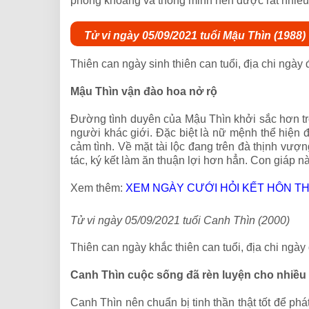
phóng khoáng và thông minh nên được rất nhiều 
Tử vi ngày 05/09/2021 tuổi Mậu Thìn (1988)
Thiên can ngày sinh thiên can tuổi, địa chi ngày
Mậu Thìn vận đào hoa nở rộ
Đường tình duyên của Mậu Thìn khởi sắc hơn tr
người khác giới. Đặc biệt là nữ mệnh thể hiện
cảm tình. Về mặt tài lộc đang trên đà thịnh vượn
tác, ký kết làm ăn thuận lợi hơn hẳn. Con giáp n
Xem thêm:
XEM NGÀY CƯỚI HỎI KẾT HÔN T
Tử vi ngày 05/09/2021 tuổi Canh Thìn (2000)
Thiên can ngày khắc thiên can tuổi, địa chi ngày
Canh Thìn cuộc sống đã rèn luyện cho nhiều 
Canh Thìn nên chuẩn bị tinh thần thật tốt để ph