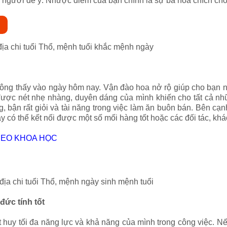
người để ý. Nhược điểm của bạn chính là sự ba hoa chích chòe
 địa chi tuổi Thổ, mệnh tuổi khắc mệnh ngày
ông thấy vào ngày hôm nay. Vận đào hoa nở rộ giúp cho bạn n
 được nét nhẹ nhàng, duyên dáng của mình khiến cho tất cả n
g, bận rất giỏi và tài năng trong việc làm ăn buôn bán. Bên cạn
ày có thể kết nối được một số mối hàng tốt hoặc các đối tác, k
HEO KHOA HỌC
 địa chi tuổi Thổ, mệnh ngày sinh mệnh tuổi
đức tính tốt
át huy tối đa năng lực và khả năng của mình trong công việc. 