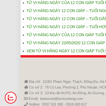
TỬ VI HÀNG NGÀY CỦA 12 CON GIÁP TUỔI 
TỬ VI HÀNG NGÀY 12 CON GIÁP – TUỔI NGỌ
TỬ VI HÀNG NGÀY 12 CON GIÁP – TUỔI DẦN
TỬ VI HÀNG NGÀY 12 CON GIÁP – TUỔI HỢI
TỬ VI HÀNG NGÀY CỦA 12 CON GIÁP TUỔI 
TỬ VI HÀNG NGÀY 22/05/2020 12 CON GIÁP
XEM TỬ VI HẰNG NGÀY 12 CON GIÁP TUỔI
Địa chỉ: 111B1 Phạm Ngọc Thạch, Đống Đa, Hà 
Cơ sở 2: 76 Cù Lao, Phường 2, Phú Nhuận, HC
Cơ sở 3: 13 khu đô thị PG, An Đồng, An Dương,
Email: bantuvan@tuvisonlong.com
Hotline: 0937 531 969 - 0916 630 617