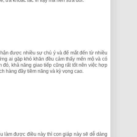
, ưa khoác lác vì vậy mà nên sửa đổi.
hận được nhiều sự chú ý và để mắt đến từ nhiều
hững ai gặp khó khăn đều cảm thấy mến mộ và có
h đó, khả năng giao tiếp cũng rất tốt nên việc hợp
hách hàng đầy tiềm năng và kỳ vọng cao.
Nếu làm được điều này thì con giáp này sẽ dễ dàng