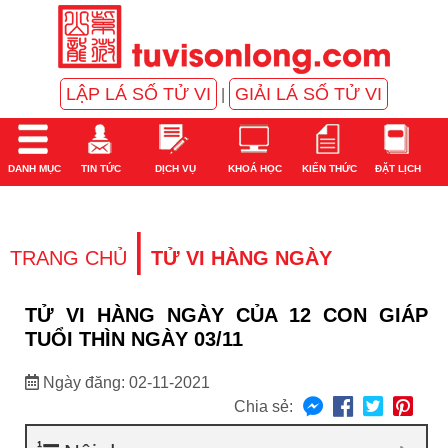
LẬP LÁ SỐ TỬ VI
GIẢI LÁ SỐ TỬ VI
|
DANH MỤC
TIN TỨC
DỊCH VỤ
KHOÁ HỌC
KIẾN THỨC
ĐẶT LỊCH
|
TRANG CHỦ
TỬ VI HÀNG NGÀY
TỬ VI HÀNG NGÀY CỦA 12 CON GIÁP
TUỔI THÌN NGÀY 03/11
Ngày đăng: 02-11-2021
Chia sẻ: