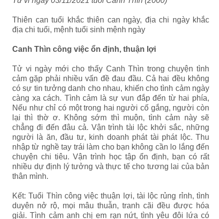
Tử vi ngày 03/11/2021 tuổi Canh Thìn (2000)
Thiên can tuổi khắc thiên can ngày, địa chi ngày khắc
địa chi tuổi, mệnh tuổi sinh mệnh ngày
Canh Thìn công việc ổn định, thuận lợi
Tử vi ngày mới cho thấy Canh Thìn trong chuyện tình
cảm gặp phải nhiều vấn đề đau đầu. Cả hai đều không
có sự tin tưởng danh cho nhau, khiến cho tình cảm ngày
càng xa cách. Tình cảm là sự vun đắp đến từ hai phía,
Nếu như chỉ có một trong hai người cố gắng, người còn
lại thì thờ ơ. Không sớm thì muộn, tình cảm này sẽ
chẳng đi đến đâu cả. Vận trình tài lộc khởi sắc, những
người là ăn, đầu tư, kinh doanh phát tài phát lộc. Thu
nhập từ nghề tay trái làm cho bạn không cần lo lắng đến
chuyện chi tiêu. Vận trình học tập ổn định, bạn có rất
nhiều dự định lý tưởng và thực tế cho tương lai của bản
thân mình.
Kết: Tuổi Thìn công việc thuận lợi, tài lộc rủng rỉnh, tình
duyên nở rộ, mọi mâu thuẫn, tranh cãi đều được hóa
giải. Tình cảm anh chị em rạn nứt, tình yêu đôi lứa có