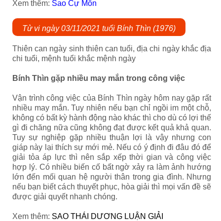
Xem thêm:
Sao Cự Môn
Tử vi ngày 03/11/2021 tuổi Bính Thìn (1976)
Thiên can ngày sinh thiên can tuổi, địa chi ngày khắc địa
chi tuổi, mệnh tuổi khắc mệnh ngày
Bính Thìn gặp nhiều may mắn trong công việc
Vận trình công việc của Bính Thìn ngày hôm nay gặp rất
nhiều may mắn. Tuy nhiên nếu bạn chỉ ngồi im một chỗ,
không có bất kỳ hành động nào khác thì cho dù có lợi thế
gì đi chăng nữa cũng không đạt được kết quả khả quan.
Tuy sự nghiệp gặp nhiều thuận lợi là vậy nhưng con
giáp này lại thích sự mới mẻ. Nếu có ý định đi đâu đó để
giải tỏa áp lực thì nên sắp xếp thời gian và công việc
hợp lý. Có nhiều biến cố bất ngờ xảy ra làm ảnh hướng
lớn đến mối quan hệ người thân trong gia đình. Nhưng
nếu bạn biết cách thuyết phục, hòa giải thì mọi vấn đề sẽ
được giải quyết nhanh chóng.
Xem thêm:
SAO THÁI DƯƠNG LUẬN GIẢI