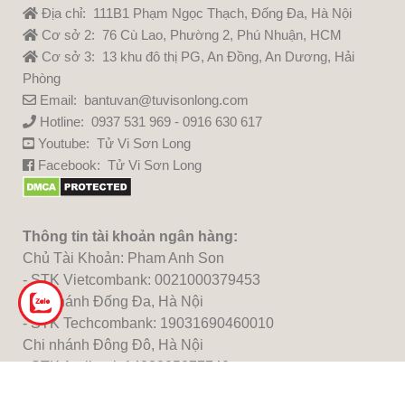
Địa chỉ: 111B1 Phạm Ngọc Thạch, Đống Đa, Hà Nội
Cơ sở 2: 76 Cù Lao, Phường 2, Phú Nhuận, HCM
Cơ sở 3: 13 khu đô thị PG, An Đồng, An Dương, Hải
Phòng
Email: bantuvan@tuvisonlong.com
Hotline: 0937 531 969 - 0916 630 617
Youtube:
Tử Vi Sơn Long
Facebook:
Tử Vi Sơn Long
Thông tin tài khoản ngân hàng:
Chủ Tài Khoản: Pham Anh Son
- STK Vietcombank: 0021000379453
Chi nhánh Đống Đa, Hà Nội
- STK Techcombank: 19031690460010
Chi nhánh Đông Đô, Hà Nội
- STK Agribank:1483205277740
Chi nhánh Thủ Đô