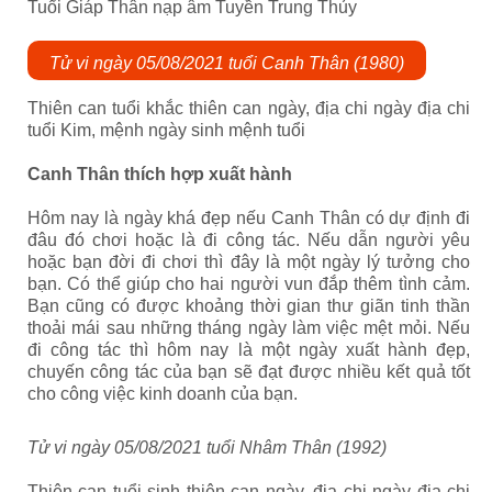
Tuổi Giáp Thân nạp âm Tuyền Trung Thủy
Tử vi ngày
05
/0
8
/2021 tuổi Canh Thân (1980)
Thiên can tuổi khắc thiên can ngày, địa chi ngày địa chi
tuổi Kim, mệnh ngày sinh mệnh tuổi
Canh Thân
thích hợp xuất hành
Hôm nay là ngày khá đẹp nếu Canh Thân có dự định đi
đâu đó chơi hoặc là đi công tác. Nếu dẫn người yêu
hoặc bạn đời đi chơi thì đây là một ngày lý tưởng cho
bạn. Có thể giúp cho hai người vun đắp thêm tình cảm.
Bạn cũng có được khoảng thời gian thư giãn tinh thần
thoải mái sau những tháng ngày làm việc mệt mỏi. Nếu
đi công tác thì hôm nay là một ngày xuất hành đẹp,
chuyến công tác của bạn sẽ đạt được nhiều kết quả tốt
cho công việc kinh doanh của bạn.
Tử vi ngày
05
/0
8
/2021 tuổi Nhâm Thân (1992)
Thiên can tuổi sinh thiên can ngày, địa chi ngày địa chi