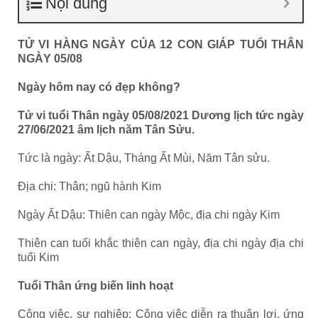
Nội dung
TỬ VI HÀNG NGÀY CỦA 12 CON GIÁP TUỔI THÂN
NGÀY
05
/0
8
Ngày hôm nay có đẹp không?
Tử vi tuổi Thân ngày
05
/0
8
/2021 Dương lịch tức ngày
27
/06/2021 âm lịch năm Tân Sửu.
Tức là ngày: Ất Dậu, Tháng Ất Mùi, Năm Tân sửu.
Địa chi: Thân; ngũ hành Kim
Ngày Ất Dậu: Thiên can ngày Mộc, địa chi ngày Kim
Thiên can tuổi khắc thiên can ngày, địa chi ngày địa chi
tuổi Kim
Tuổi
Thân
ứng biến linh hoạt
Công việc, sự nghiệp: Công việc diễn ra thuận lợi, ứng