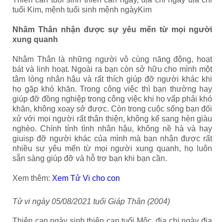
tuổi Kim, mệnh tuổi sinh mệnh ngàyKim
Nhâm Thân
nhận được sự yêu mến từ mọi người
xung quanh
Nhâm Thân là những người vô cùng năng động, hoạt
bát và linh hoạt. Ngoài ra bạn còn sở hữu cho mình một
tâm lòng nhân hậu và rất thích giúp đỡ người khác khi
họ gặp khó khăn. Trong công việc thì bạn thường hay
giúp đỡ đồng nghiệp trong công việc khi họ vấp phải khó
khăn, không xoay sở được. Còn trong cuộc sống bạn đối
xử với mọi người rất thân thiện, không kể sang hèn giàu
nghèo. Chính tính tình nhân hậu, không nề hà và hay
giuisp đỡ người khác của mình mà bạn nhận được rất
nhiều sự yêu mến từ mọi người xung quanh, họ luôn
sẵn sàng giúp đỡ và hỗ trợ bạn khi bạn cần.
Xem thêm:
Xem Tử Vi cho con
Tử vi ngày
05
/0
8
/2021 tuổi Giáp Thân (2004)
Thiên can ngày sinh thiên can tuổi Mộc, địa chi ngày địa