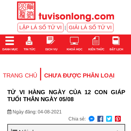
LẬP LÁ SỐ TỬ VI
GIẢI LÁ SỐ TỬ VI
|
DANH MỤC
TIN TỨC
DỊCH VỤ
KHOÁ HỌC
KIẾN THỨC
ĐẶT LỊCH
|
TRANG CHỦ
CHƯA ĐƯỢC PHÂN LOẠI
TỬ VI HÀNG NGÀY CỦA 12 CON GIÁP
TUỔI THÂN NGÀY 05/08
Ngày đăng: 04-08-2021
Chia sẻ: