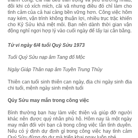
đôi khi có xích mích, cãi vã nhưng điều đó chỉ làm cho
tình cảm của cả hai càng bền vững hơn. Công việc hôm
nay kém, vận trình không thuận lợi, nhiều trục trặc khiến
cho Kỷ Sửu khá mệt mỏi. Bạn nên dành thời gian vận
động nghỉ ngơi hợp lý vào cuối ngày để lấy lại cân bằng.
Tử vi ngày 6/4 tuổi Quý Sửu 1973
Tuổi Quý
Sửu
nạp âm Tang đố Mộc
Ngày Giáp Thân nạp âm Tuyền Trung Thủy
Thiên can tuổi sinh thiên can ngày, địa chi ngày sinh địa
chi tuổi, mệnh ngày sinh mệnh tuổi
Qúy Sửu may mắn trong công việc
Bình thường bạn hay làm việc thiện và giúp đỡ người
khác nên được quý nhân phù hộ. Hôm nay là một ngày
may mắn đối với bạn cả trong công việc lẫn tình duyên.
Nếu có ý định dự định gì trong công việc hay tình cảm
Quý Sửu đừng do dự mà triển khai ngay luôn nhé.