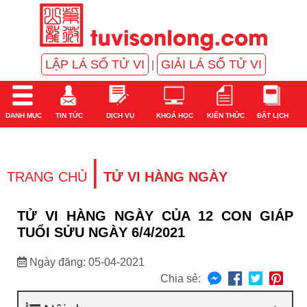
LẬP LÁ SỐ TỬ VI
GIẢI LÁ SỐ TỬ VI
|
DANH MỤC
TIN TỨC
DỊCH VỤ
KHOÁ HỌC
KIẾN THỨC
ĐẶT LỊCH
|
TRANG CHỦ
TỬ VI HÀNG NGÀY
TỬ VI HÀNG NGÀY CỦA 12 CON GIÁP
TUỔI SỬU NGÀY 6/4/2021
Ngày đăng: 05-04-2021
Chia sẻ: