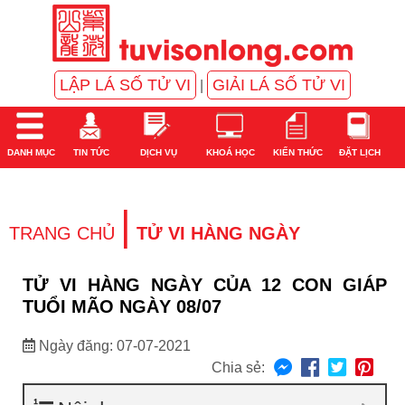
LẬP LÁ SỐ TỬ VI
GIẢI LÁ SỐ TỬ VI
|
DANH MỤC
TIN TỨC
DỊCH VỤ
KHOÁ HỌC
KIẾN THỨC
ĐẶT LỊCH
|
TRANG CHỦ
TỬ VI HÀNG NGÀY
TỬ VI HÀNG NGÀY CỦA 12 CON GIÁP
TUỔI MÃO NGÀY 08/07
Ngày đăng: 07-07-2021
Chia sẻ: