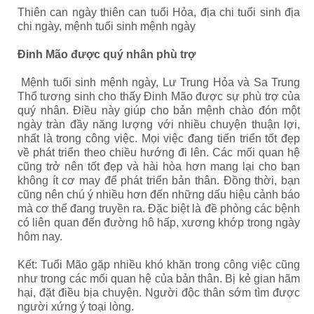
Thiên can ngày thiên can tuổi Hỏa, địa chi tuổi sinh địa
chi ngày, mệnh tuổi sinh mệnh ngày
Đinh Mão được quý nhân phù trợ
Mệnh tuổi sinh mệnh ngày, Lư Trung Hỏa và Sa Trung
Thổ tương sinh cho thấy Đinh Mão được sự phù trợ của
quý nhân. Điều này giúp cho bản mệnh chào đón một
ngày tràn đầy năng lượng với nhiều chuyện thuận lợi,
nhất là trong công việc. Mọi việc đang tiến triển tốt đẹp
về phát triển theo chiều hướng đi lên. Các mối quan hệ
cũng trở nên tốt đẹp và hài hòa hơn mang lại cho bạn
không ít cơ may để phát triển bản thân. Đồng thời, bạn
cũng nên chú ý nhiều hơn đến những dấu hiệu cảnh báo
mà cơ thể đang truyền ra. Đặc biệt là đề phòng các bệnh
có liên quan đến đường hô hấp, xương khớp trong ngày
hôm nay.
Kết: Tuổi Mão gặp nhiều khó khăn trong công việc cũng
như trong các mối quan hệ của bản thân. Bị kẻ gian hãm
hại, đặt điều bịa chuyện. Người độc thân sớm tìm được
người xứng ý toại lòng.