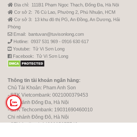
Địa chỉ: 111B1 Phạm Ngọc Thạch, Đống Đa, Hà Nội
Cơ sở 2: 76 Cù Lao, Phường 2, Phú Nhuận, HCM
Cơ sở 3: 13 khu đô thị PG, An Đồng, An Dương, Hải
Phòng
Email: bantuvan@tuvisonlong.com
Hotline: 0937 531 969 - 0916 630 617
Youtube:
Tử Vi Sơn Long
Facebook:
Tử Vi Sơn Long
Thông tin tài khoản ngân hàng:
Chủ Tài Khoản: Pham Anh Son
- STK Vietcombank: 0021000379453
Chi nhánh Đống Đa, Hà Nội
- STK Techcombank: 19031690460010
Chi nhánh Đông Đô, Hà Nội
- STK Agribank:1483205277740
Chi nhánh Thủ Đô