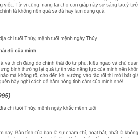
ng việc. Tử vi cũng mang lại cho con giáp này sự sáng tạo,ý tư
 chính là không nên quá sa đà hay lạm dụng quá.
 địa chi tuổi Thủy, mệnh tuổi mệnh ngày Thủy
thái độ của mình
á và thích đáng do chính thái độ tự phụ, kiêu ngạo và chủ qu
hưng bình thường lại quá tự tin vào năng lực của mình nên khôn
 nào mà không rõ, cho đến khi vướng vào rắc rối thì mới bất g
ng quên hãy nghĩ cách để hâm nóng tình cảm của mình nhé!
995)
 địa chi tuổi Thủy, mệnh ngày khắc mệnh tuổi
m nay. Bản tính của bạn là sự chăm chỉ, hoạt bát, nhất là khô