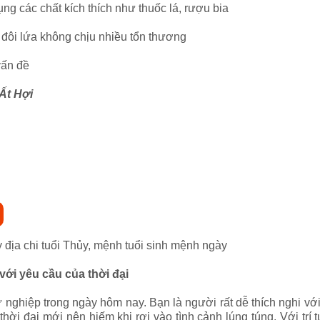
g các chất kích thích như thuốc lá, rượu bia
 đôi lứa không chịu nhiều tổn thương
vấn đề
Ất Hợi
y địa chi tuổi Thủy, mệnh tuổi sinh mệnh ngày
với yêu cầu của thời đại
 nghiệp trong ngày hôm nay. Bạn là người rất dễ thích nghi vớ
ời đại mới nên hiếm khi rơi vào tình cảnh lúng túng. Với trí t