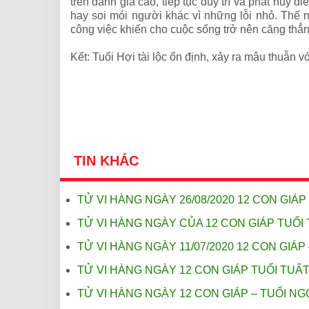
trên đánh giá cao, tiếp tục duy trì và phát huy 
hay soi mói người khác vì những lỗi nhỏ. Thế 
công việc khiến cho cuộc sống trở nên căng thẳn
Kết: Tuổi Hợi tài lộc ổn định, xảy ra mâu thuẫn
TIN KHÁC
TỬ VI HÀNG NGÀY 26/08/2020 12 CON GIÁP 
TỬ VI HÀNG NGÀY CỦA 12 CON GIÁP TUỔI 
TỬ VI HÀNG NGÀY 11/07/2020 12 CON GIÁP
TỬ VI HÀNG NGÀY 12 CON GIÁP TUỔI TUẤT
TỬ VI HÀNG NGÀY 12 CON GIÁP – TUỔI NGỌ