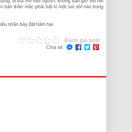
 dung, vị tha với mọi người, không bao giờ xét nét
 bản thân mắc phải bất kì một sai sót nào trong
tiểu nhân bày đặt hãm hại
Đánh giá post
Chia sẻ: