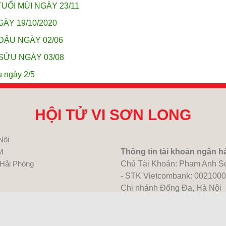
UỔI MÙI NGÀY 23/11
ÀY 19/10/2020
DẬU NGÀY 02/06
SỬU NGÀY 03/08
u ngày 2/5
HỘI TỬ VI SƠN LONG
Nội
M
Thông tin tài khoản ngân h
 Hải Phòng
Chủ Tài Khoản: Pham Anh S
- STK Vietcombank: 002100
Chi nhánh Đống Đa, Hà Nội
- STK Techcombank: 19031
Chi nhánh Đông Đô, Hà Nội
- STK Agribank:1483205277