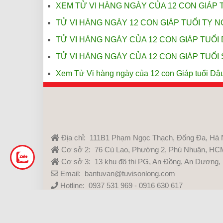
XEM TỬ VI HÀNG NGÀY CỦA 12 CON GIÁP T
TỬ VI HÀNG NGÀY 12 CON GIÁP TUỔI TỴ NG
TỬ VI HÀNG NGÀY CỦA 12 CON GIÁP TUỔI 
TỬ VI HÀNG NGÀY CỦA 12 CON GIÁP TUỔI 
Xem Tử Vi hàng ngày của 12 con Giáp tuổi Dậ
Địa chỉ: 111B1 Phạm Ngọc Thạch, Đống Đa, Hà 
Cơ sở 2: 76 Cù Lao, Phường 2, Phú Nhuận, HC
Cơ sở 3: 13 khu đô thị PG, An Đồng, An Dương,
Email: bantuvan@tuvisonlong.com
Hotline: 0937 531 969 - 0916 630 617
Youtube:
Tử Vi Sơn Long
Facebook:
Tử Vi Sơn Long