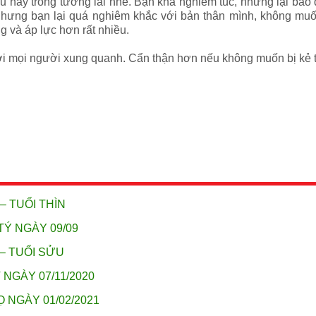
điều này trong tương lai nhé. Bạn khá nghiêm túc, nhưng lại bao
nhưng bạn lại quá nghiêm khắc với bản thân mình, không muốn
g và áp lực hơn rất nhiều.
 với mọi người xung quanh. Cẩn thận hơn nếu không muốn bị kẻ 
– TUỔI THÌN
TÝ NGÀY 09/09
 – TUỔI SỬU
 NGÀY 07/11/2020
 NGÀY 01/02/2021