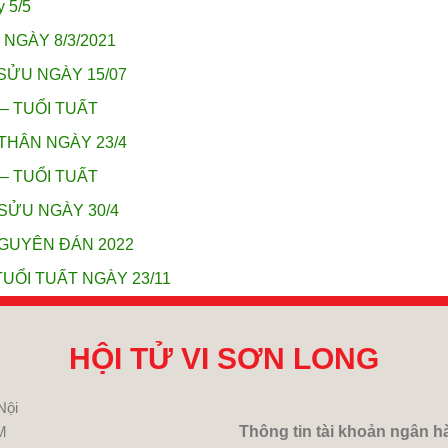
y 5/5
 NGÀY 8/3/2021
SỬU NGÀY 15/07
 – TUỔI TUẤT
THÂN NGÀY 23/4
 – TUỔI TUẤT
 SỬU NGÀY 30/4
NGUYÊN ĐÁN 2022
UỔI TUẤT NGÀY 23/11
HỘI TỬ VI SƠN LONG
Nội
M
Thông tin tài khoản ngân h