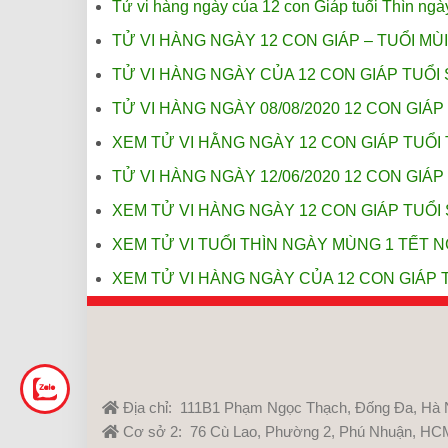
Tử vi hàng ngày của 12 con Giáp tuổi Thìn ngà
TỬ VI HÀNG NGÀY 12 CON GIÁP – TUỔI MÙI
TỬ VI HÀNG NGÀY CỦA 12 CON GIÁP TUỔI 
TỬ VI HÀNG NGÀY 08/08/2020 12 CON GIÁP
XEM TỬ VI HẰNG NGÀY 12 CON GIÁP TUỔI 
TỬ VI HÀNG NGÀY 12/06/2020 12 CON GIÁP
XEM TỬ VI HÀNG NGÀY 12 CON GIÁP TUỔI
XEM TỬ VI TUỔI THÌN NGÀY MÙNG 1 TẾT 
XEM TỬ VI HÀNG NGÀY CỦA 12 CON GIÁP T
Địa chỉ: 111B1 Phạm Ngọc Thạch, Đống Đa, Hà 
Cơ sở 2: 76 Cù Lao, Phường 2, Phú Nhuận, HC