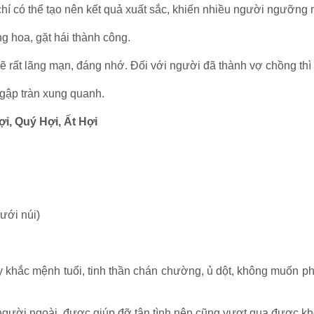
 chí có thể tạo nên kết quả xuất sắc, khiến nhiều người ngưỡng 
g hoa, gặt hái thành công.
sẽ rất lãng mạn, đáng nhớ. Đối với người đã thành vợ chồng thì
ngập tràn xung quanh.
ợi, Quý Hợi, Ất Hợi
ưới núi)
hắc mệnh tuổi, tinh thần chán chường, ủ dột, không muốn phát 
 người ngoài, được giúp đỡ tận tình nên cũng vượt qua được kh