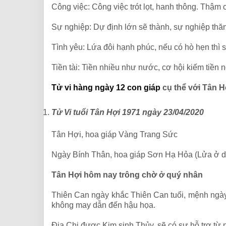
Công việc: Công việc trót lọt, hanh thông. Thậm
Sự nghiệp: Dự định lớn sẽ thành, sự nghiệp thăn
Tình yêu: Lứa đôi hạnh phúc, nếu có hò hẹn thì 
Tiền tài: Tiền nhiều như nước, cơ hội kiếm tiền 
Tử vi hàng ngày 12 con giáp
c
ụ thể với Tân H
Tử Vi tuổi Tân Hợi 1971
ngày 23/04/2020
Tân Hợi, hoa giáp Vàng Trang Sức
Ngày Bính Thân, hoa giáp Sơn Hạ Hỏa (Lửa ở d
Tân Hợi hôm nay trông chờ ở quý nhân
Thiên Can ngày khắc Thiên Can tuổi, mệnh ngày k
không may dẫn đến hậu họa.
Địa Chi được Kim sinh Thủy, sẽ có sự hỗ trợ từ