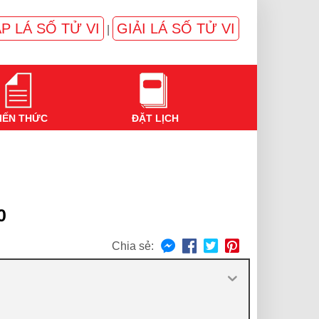
P LÁ SỐ TỬ VI
GIẢI LÁ SỐ TỬ VI
|
IẾN THỨC
ĐẶT LỊCH
0
Chia sẻ: