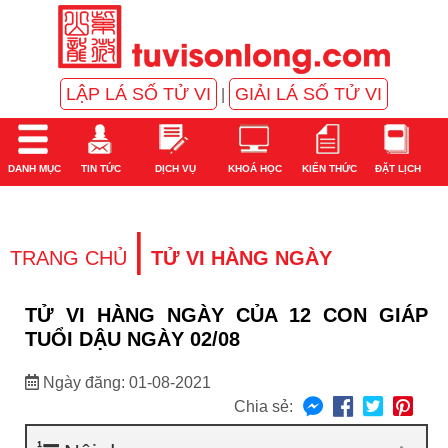
LẬP LÁ SỐ TỬ VI
GIẢI LÁ SỐ TỬ VI
|
DANH MỤC
TIN TỨC
DỊCH VỤ
KHOÁ HỌC
KIẾN THỨC
ĐẶT LỊCH
|
TRANG CHỦ
TỬ VI HÀNG NGÀY
TỬ VI HÀNG NGÀY CỦA 12 CON GIÁP
TUỔI DẬU NGÀY 02/08
Ngày đăng: 01-08-2021
Chia sẻ: