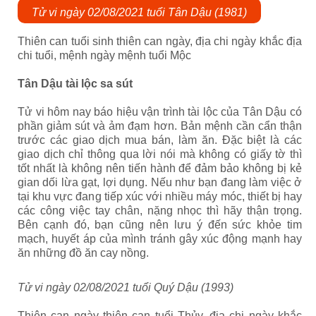
Tử vi ngày 02/08/2021 tuổi Tân Dậu (1981)
Thiên can tuổi sinh thiên can ngày, địa chi ngày khắc địa
chi tuổi, mệnh ngày mệnh tuổi Mộc
Tân Dậu tài lộc sa sút
Tử vi hôm nay báo hiệu vận trình tài lộc của Tân Dậu có
phần giảm sút và ảm đạm hơn. Bản mệnh cần cẩn thận
trước các giao dịch mua bán, làm ăn. Đặc biệt là các
giao dịch chỉ thông qua lời nói mà không có giấy tờ thì
tốt nhất là không nên tiến hành để đảm bảo không bị kẻ
gian dối lừa gạt, lợi dụng. Nếu như bạn đang làm việc ở
tại khu vực đang tiếp xúc với nhiều máy móc, thiết bị hay
các công việc tay chân, nặng nhọc thì hãy thận trọng.
Bên cạnh đó, bạn cũng nên lưu ý đến sức khỏe tim
mạch, huyết áp của mình tránh gây xúc động mạnh hay
ăn những đồ ăn cay nồng.
Tử vi ngày 02/08/2021 tuổi Quý Dậu (1993)
Thiên can ngày thiên can tuổi Thủy, địa chi ngày khắc