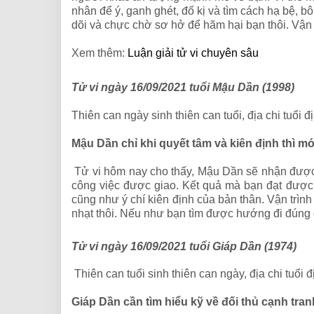
nhân để ý, ganh ghét, đố kị và tìm cách hạ bệ, b
dõi và chực chờ sơ hở để hãm hại bạn thôi. Vận 
Xem thêm:
Luận giải tử vi chuyên sâu
Tử vi ngày 16/09/2021 tuổi Mậu Dần (1998)
Thiên can ngày sinh thiên can tuổi, địa chi tuổi
Mậu Dần chỉ khi quyết tâm và kiên định thì mớ
Tử vi hôm nay cho thấy, Mậu Dần sẽ nhận được 
công việc được giao. Kết quả mà bạn đạt được 
cũng như ý chí kiên định của bản thân.
Vận trình
nhạt thôi. Nếu như bạn tìm được hướng đi đúng đ
Tử vi ngày 16/09/2021 tuổi Giáp Dần (1974)
Thiên can tuổi sinh thiên can ngày, địa chi tuổi
Giáp Dần cần tìm hiểu kỹ về đối thủ cạnh tra