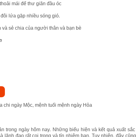
thoải mái để thư giãn đầu óc
 đôi lứa gặp nhiều sóng gió.
 và sẻ chia của người thân và bạn bè
n
 địa chi ngày Mộc, mệnh tuổi mệnh ngày Hỏa
ân trong ngày hôm nay. Những biểu hiện và kết quả xuất sắ
lãnh đạo rất coi trọng và tín nhiệm bạn. Tuy nhiên, đây cũng 