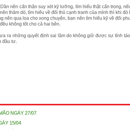
 Dần
nên cẩn thận suy xét kỹ lưỡng, tìm hiểu thật cẩn trọng, n
ên thăm dò, tìm hiểu về đối thủ cạnh tranh của mình thì khi đ
g nên qua loa cho xong chuyện, bạn nên tìm hiểu kỹ về đối ph
đều không tốt cho cả hai bên.
đưa ra những quyết định sai lầm do không giữ được sự tỉnh táo
h đầu tư.
MÃO NGÀY 27/07
GÀY 15/04