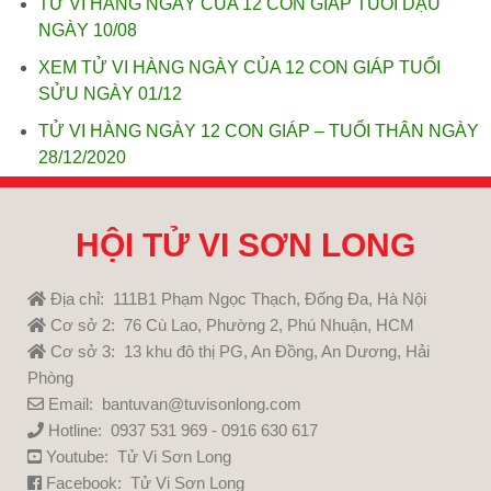
TỬ VI HÀNG NGÀY CỦA 12 CON GIÁP TUỔI DẬU
NGÀY 10/08
XEM TỬ VI HÀNG NGÀY CỦA 12 CON GIÁP TUỔI
SỬU NGÀY 01/12
TỬ VI HÀNG NGÀY 12 CON GIÁP – TUỔI THÂN NGÀY
28/12/2020
HỘI TỬ VI SƠN LONG
Địa chỉ: 111B1 Phạm Ngọc Thạch, Đống Đa, Hà Nội
Cơ sở 2: 76 Cù Lao, Phường 2, Phú Nhuận, HCM
Cơ sở 3: 13 khu đô thị PG, An Đồng, An Dương, Hải
Phòng
Email: bantuvan@tuvisonlong.com
Hotline: 0937 531 969 - 0916 630 617
Youtube:
Tử Vi Sơn Long
Facebook:
Tử Vi Sơn Long