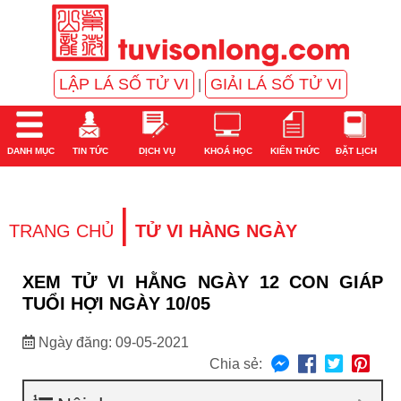
LẬP LÁ SỐ TỬ VI
GIẢI LÁ SỐ TỬ VI
|
DANH MỤC
TIN TỨC
DỊCH VỤ
KHOÁ HỌC
KIẾN THỨC
ĐẶT LỊCH
|
TRANG CHỦ
TỬ VI HÀNG NGÀY
XEM TỬ VI HẰNG NGÀY 12 CON GIÁP
TUỔI HỢI NGÀY 10/05
Ngày đăng: 09-05-2021
Chia sẻ: