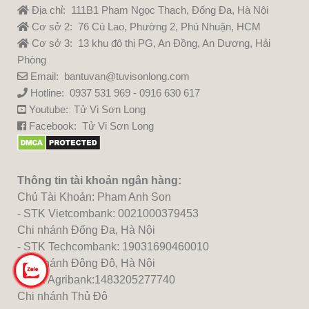
Địa chỉ: 111B1 Phạm Ngọc Thạch, Đống Đa, Hà Nội
Cơ sở 2: 76 Cù Lao, Phường 2, Phú Nhuận, HCM
Cơ sở 3: 13 khu đô thị PG, An Đồng, An Dương, Hải
Phòng
Email: bantuvan@tuvisonlong.com
Hotline: 0937 531 969 - 0916 630 617
Youtube:
Tử Vi Sơn Long
Facebook:
Tử Vi Sơn Long
Thông tin tài khoản ngân hàng:
Chủ Tài Khoản: Pham Anh Son
- STK Vietcombank: 0021000379453
Chi nhánh Đống Đa, Hà Nội
- STK Techcombank: 19031690460010
Chi nhánh Đông Đô, Hà Nội
- STK Agribank:1483205277740
Chi nhánh Thủ Đô