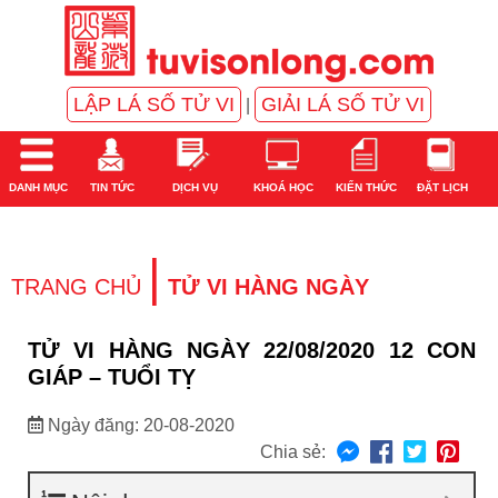
LẬP LÁ SỐ TỬ VI
GIẢI LÁ SỐ TỬ VI
|
DANH MỤC
TIN TỨC
DỊCH VỤ
KHOÁ HỌC
KIẾN THỨC
ĐẶT LỊCH
|
TRANG CHỦ
TỬ VI HÀNG NGÀY
TỬ VI HÀNG NGÀY 22/08/2020 12 CON
GIÁP – TUỔI TỴ
Ngày đăng: 20-08-2020
Chia sẻ: