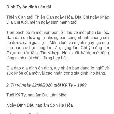
Đinh Tỵ ổn định tiền tài
Thiên Can tuổi Thiên Can ngày Hỏa, Địa Chi ngày khắc
Địa Chi tuổi, mệnh ngày sinh mệnh tuổi
Tiền bạch bỏ ra một vốn bốn lời, thu về một phần tài lộc.
Ban đầu dù lưỡng lự nhưng bạn cũng nhanh chóng cởi
bỏ được cảm giác tự ti. Mệnh tuổi và mệnh ngày tạo nên
cho bạn cơ hội cùng làm ăn, cộng tác. Chí ý, cũng tìm
được người tâm đầu ý hợp. Nên xuất hành, mở rộng
lòng mình một chút, đừng hẹp hòi.
Gia đạo gia đình ổn định, tuy nhiên bạn đang lo nghĩ về
sức khỏe của một vài cao nhân trong gia đình, họ hàng.
2. Tử vi ngày 22/08/2020 tuổi Kỷ Tỵ – 1989
Tuổi Kỷ Tỵ, nạp âm Đại Lâm Mộc
Ngày Đinh Dậu nạp âm Sơn Hạ Hỏa