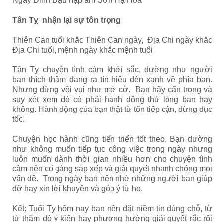
Ngày Đinh Dậu nạp âm Sơn Hạ Hỏa
Tân Tỵ nhận lại sự tôn trọng
Thiên Can tuổi khắc Thiên Can ngày, Địa Chi ngày khắc
Địa Chi tuổi, mệnh ngày khắc mệnh tuổi
Tân Tỵ chuyện tình cảm khởi sắc, dường như người
bạn thích thầm đang ra tín hiệu đèn xanh về phía bạn.
Nhưng đừng vội vui như mở cờ. Bạn hãy cẩn trọng và
suy xét xem đó có phải hành động thử lòng bạn hay
không. Hành động của bạn thật từ tốn tiếp cận, đừng dục
tốc.
Chuyện học hành cũng tiến triển tốt theo. Bạn dường
như không muốn tiếp tục công việc trong ngày nhưng
luôn muốn dành thời gian nhiều hơn cho chuyện tình
cảm nên cố gắng sắp xếp và giải quyết nhanh chóng mọi
vấn đề. Trong ngày bạn nên nhờ những người bạn giúp
đỡ hay xin lời khuyên và góp ý từ họ.
Kết: Tuổi Tỵ hôm nay bạn nên đặt niềm tin đúng chỗ, từ
từ thăm dò ý kiến hay phương hướng giải quyết rắc rối