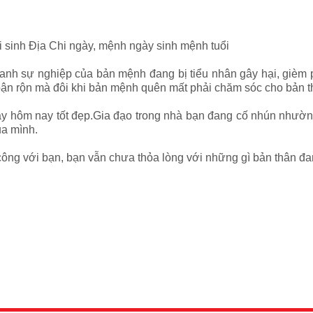
i sinh Địa Chi ngày, mệnh ngày sinh mệnh tuổi
danh sự nghiệp của bản mệnh đang bị tiểu nhân gây hại, gièm 
 bận rộn mà đôi khi bản mệnh quên mất phải chăm sóc cho bản t
ày hôm nay tốt đẹp.Gia đạo trong nhà bạn đang cố nhún nhườn
của mình.
công với bạn, bạn vẫn chưa thỏa lòng với những gì bản thân đa