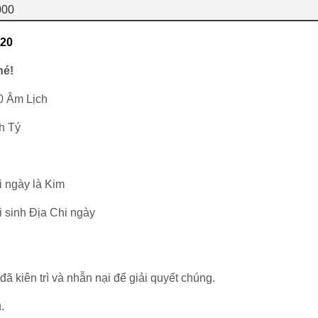
2000
020
hé!
0 Âm Lịch
h Tý
i ngày là Kim
i sinh Địa Chi ngày
 đã kiên trì và nhẫn nại để giải quyết chúng.
.