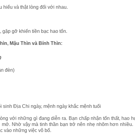
u hiểu và thật lòng đối với nhau.
 gặp gỡ khiến tiền bạc hao tổn.
hìn, Mậu Thìn và Bính Thìn:
00
ân đèn)
ổi sinh Địa Chi ngày, mệnh ngày khắc mệnh tuổi
g với những gì đang diễn ra. Bạn chấp nhận tổn thất, hao hụt 
ởi mở. Nhờ vậy mà tinh thần bạn trở nên nhẹ nhõm hơn nhiều. 
ạc vào những việc vô bổ.