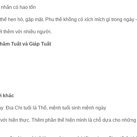
á nhân có hao tổn
hể hẹn hò, gặp mặt. Phu thê không có xích mích gì trong ngày – t
t thêm với nhiều người.
Nhâm Tuất và Giáp Tuất
i khác
ày Địa Chi tuổi là Thổ, mệnh tuổi sinh mệnh ngày
ện với hiện thực. Thêm phần thể hiện mình là chỗ dựa cho nhữ