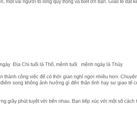
iên, một vài người tỏ lòng quý trọng và biết ơn bạn. Giao tế đạt 
 ngày Địa Chi tuổi là Thổ, mệnh tuổi mệnh ngày là Thủy
n thành công việc để có thời gian nghỉ ngơi nhiều hơn. Chuyệ
 điểm song không ảnh hưởng gì đến thân tình hay sự giao tế c
 giây phút tuyệt vời bên nhau. Bạn tiếp xúc với một số cách th