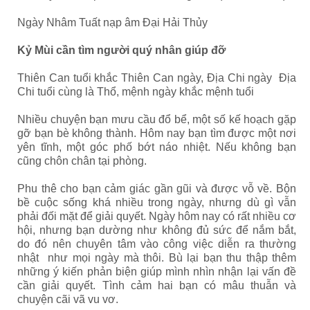
Ngày Nhâm Tuất nạp âm Đại Hải Thủy
Kỷ Mùi cần tìm người quý nhân giúp đỡ
Thiên Can tuổi khắc Thiên Can ngày, Địa Chi ngày Địa
Chi tuổi cùng là Thổ, mệnh ngày khắc mệnh tuổi
Nhiều chuyện bạn mưu cầu đổ bể, một số kế hoạch gặp
gỡ bạn bè không thành. Hôm nay bạn tìm được một nơi
yên tĩnh, một góc phố bớt náo nhiệt. Nếu không bạn
cũng chôn chân tại phòng.
Phu thê cho bạn cảm giác gần gũi và được vỗ về. Bộn
bề cuộc sống khá nhiều trong ngày, nhưng dù gì vẫn
phải đối mặt để giải quyết. Ngày hôm nay có rất nhiều cơ
hội, nhưng bạn dường như không đủ sức để nắm bắt,
do đó nên chuyên tâm vào công việc diễn ra thường
nhật như mọi ngày mà thôi.
Bù lại bạn thu thập thêm
những ý kiến phản biện giúp mình nhìn nhận lại vấn đề
cần giải quyết. Tình cảm hai bạn có mâu thuẫn và
chuyện cãi vã vu vơ.