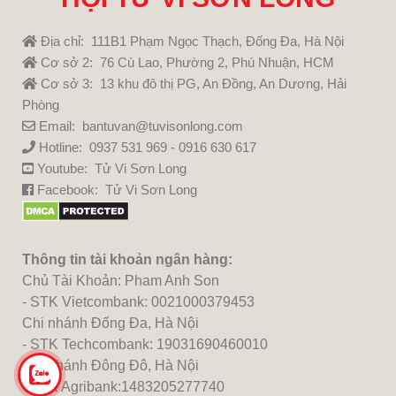
Địa chỉ: 111B1 Phạm Ngọc Thạch, Đống Đa, Hà Nội
Cơ sở 2: 76 Cù Lao, Phường 2, Phú Nhuận, HCM
Cơ sở 3: 13 khu đô thị PG, An Đồng, An Dương, Hải
Phòng
Email: bantuvan@tuvisonlong.com
Hotline: 0937 531 969 - 0916 630 617
Youtube:
Tử Vi Sơn Long
Facebook:
Tử Vi Sơn Long
Thông tin tài khoản ngân hàng:
Chủ Tài Khoản: Pham Anh Son
- STK Vietcombank: 0021000379453
Chi nhánh Đống Đa, Hà Nội
- STK Techcombank: 19031690460010
Chi nhánh Đông Đô, Hà Nội
- STK Agribank:1483205277740