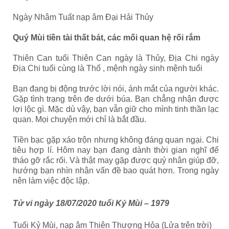
Ngày Nhâm Tuất nạp âm Đại Hải Thủy
Quý Mùi tiền tài thất bát, các mối quan hệ rối rắm
Thiên Can tuổi Thiên Can ngày là Thủy, Địa Chi ngày
Địa Chi tuổi cùng là Thổ , mệnh ngày sinh mệnh tuổi
Bạn đang bị động trước lời nói, ánh mắt của người khác.
Gặp tình trạng trên đe dưới búa. Bạn chẳng nhận được
lợi lộc gì. Mặc dù vậy, bạn vẫn giữ cho mình tinh thần lạc
quan. Mọi chuyện mới chỉ là bắt đầu.
Tiền bạc gặp xáo trộn nhưng không đáng quan ngại. Chi
tiêu hợp lí. Hôm nay bạn đang dành thời gian nghĩ để
tháo gỡ rắc rối. Và thật may gặp được quý nhân giúp đỡ,
hướng bạn nhìn nhận vấn đề bao quát hơn. Trong ngày
nên làm việc độc lập.
Tử vi ngày 18/07/2020 tuổi Kỷ Mùi – 1979
Tuổi Kỷ Mùi, nạp âm Thiên Thượng Hỏa (Lửa trên trời)