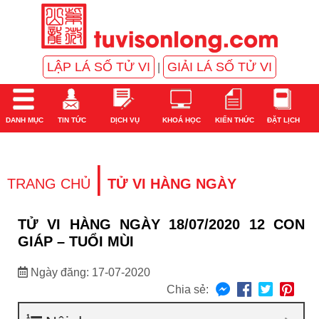
LẬP LÁ SỐ TỬ VI
GIẢI LÁ SỐ TỬ VI
|
DANH MỤC
TIN TỨC
DỊCH VỤ
KHOÁ HỌC
KIẾN THỨC
ĐẶT LỊCH
|
TRANG CHỦ
TỬ VI HÀNG NGÀY
TỬ VI HÀNG NGÀY 18/07/2020 12 CON
GIÁP – TUỔI MÙI
Ngày đăng: 17-07-2020
Chia sẻ: